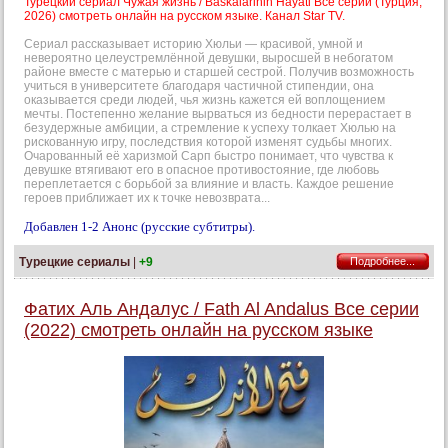
Турецкий сериал Чужая жизнь / Baskalarinin Hayati Все серии (Турция,
2026) смотреть онлайн на русском языке. Канал Star TV.
Сериал рассказывает историю Хюльи — красивой, умной и
невероятно целеустремлённой девушки, выросшей в небогатом
районе вместе с матерью и старшей сестрой. Получив возможность
учиться в университете благодаря частичной стипендии, она
оказывается среди людей, чья жизнь кажется ей воплощением
мечты. Постепенно желание вырваться из бедности перерастает в
безудержные амбиции, а стремление к успеху толкает Хюлью на
рискованную игру, последствия которой изменят судьбы многих.
Очарованный её харизмой Сарп быстро понимает, что чувства к
девушке втягивают его в опасное противостояние, где любовь
переплетается с борьбой за влияние и власть. Каждое решение
героев приближает их к точке невозврата...
Добавлен 1-2 Анонс (русские субтитры).
Турецкие сериалы
|
+9
Подробнее...
Фатих Аль Андалус / Fath Al Andalus Все серии
(2022) смотреть онлайн на русском языке