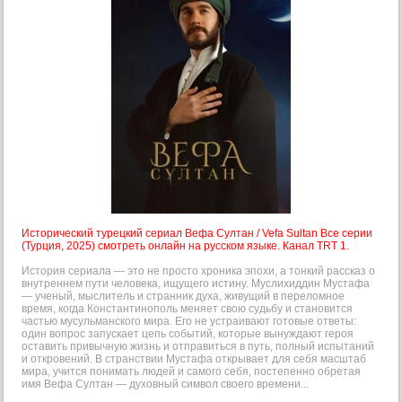
Исторический турецкий сериал Вефа Султан / Vefa Sultan Все серии
(Турция, 2025) смотреть онлайн на русском языке. Канал TRT 1.
История сериала — это не просто хроника эпохи, а тонкий рассказ о
внутреннем пути человека, ищущего истину. Муслихиддин Мустафа
— ученый, мыслитель и странник духа, живущий в переломное
время, когда Константинополь меняет свою судьбу и становится
частью мусульманского мира. Его не устраивают готовые ответы:
один вопрос запускает цепь событий, которые вынуждают героя
оставить привычную жизнь и отправиться в путь, полный испытаний
и откровений. В странствии Мустафа открывает для себя масштаб
мира, учится понимать людей и самого себя, постепенно обретая
имя Вефа Султан — духовный символ своего времени...