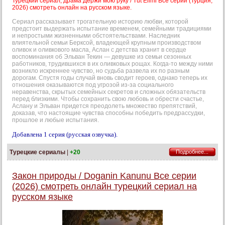
Турецкий сериал, драма Держи мою руку / Tut Elimi Все серии (Турция,
2026) смотреть онлайн на русском языке.
Сериал рассказывает трогательную историю любви, которой
предстоит выдержать испытание временем, семейными традициями
и непростыми жизненными обстоятельствами. Наследник
влиятельной семьи Берксой, владеющей крупным производством
оливок и оливкового масла, Аслан с детства хранит в сердце
воспоминания об Эльван Текин — девушке из семьи сезонных
работников, трудившихся в их оливковых рощах. Когда-то между ними
возникло искреннее чувство, но судьба развела их по разным
дорогам. Спустя годы случай вновь сводит героев, однако теперь их
отношения оказываются под угрозой из-за социального
неравенства, скрытых семейных секретов и сложных обязательств
перед близкими. Чтобы сохранить свою любовь и обрести счастье,
Аслану и Эльван придется преодолеть множество препятствий,
доказав, что настоящие чувства способны победить предрассудки,
прошлое и любые испытания.
Добавлена 1 серия (русская озвучка).
Турецкие сериалы
|
+20
Подробнее...
Закон природы / Doganin Kanunu Все серии
(2026) смотреть онлайн турецкий сериал на
русском языке