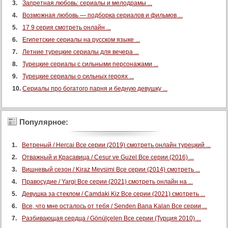
Запретная любовь: сериалы и мелодрамы ...
Возможная любовь — подборка сериалов и фильмов ...
17 9 серия смотреть онлайн ...
Египетские сериалы на русском языке ...
Летние турецкие сериалы для вечера ...
Турецкие сериалы с сильными персонажами ...
Турецкие сериалы о сильных героях ...
Сериалы про богатого парня и бедную девушку ...
Популярное:
Ветреный / Hercai Все серии (2019) смотреть онлайн турецкий ...
Отважный и Красавица / Cesur ve Guzel Все серии (2016) ...
Вишневый сезон / Kiraz Mevsimi Все серии (2014) смотреть ...
Правосудие / Yargi Все серии (2021) смотреть онлайн на ...
Девушка за стеклом / Camdaki Kiz Все серии (2021) смотреть ...
Все, что мне осталось от тебя / Senden Bana Kalan Все серии ...
Разбивающая сердца / Gönülçelen Все серии (Турция 2010) ...