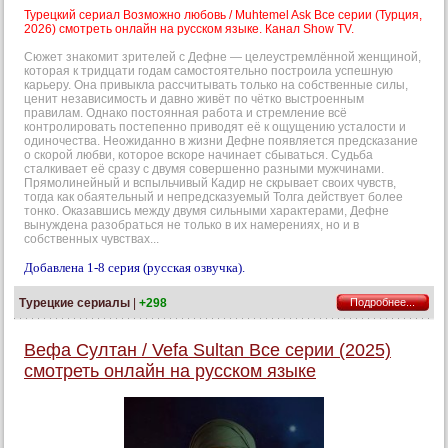
Турецкий сериал Возможно любовь / Muhtemel Ask Все серии (Турция,
2026) смотреть онлайн на русском языке. Канал Show TV.
Сюжет знакомит зрителей с Дефне — целеустремлённой женщиной,
которая к тридцати годам самостоятельно построила успешную
карьеру. Она привыкла рассчитывать только на собственные силы,
ценит независимость и давно живёт по чётко выстроенным
правилам. Однако постоянная работа и стремление всё
контролировать постепенно приводят её к ощущению усталости и
одиночества. Неожиданно в жизни Дефне появляется предсказание
о скорой любви, которое вскоре начинает сбываться. Судьба
сталкивает её сразу с двумя совершенно разными мужчинами.
Прямолинейный и вспыльчивый Кадир не скрывает своих чувств,
тогда как обаятельный и непредсказуемый Толга действует более
тонко. Оказавшись между двумя сильными характерами, Дефне
вынуждена разобраться не только в их намерениях, но и в
собственных чувствах...
Добавлена 1-8 серия (русская озвучка).
Турецкие сериалы
|
+298
Подробнее...
Вефа Султан / Vefa Sultan Все серии (2025)
смотреть онлайн на русском языке