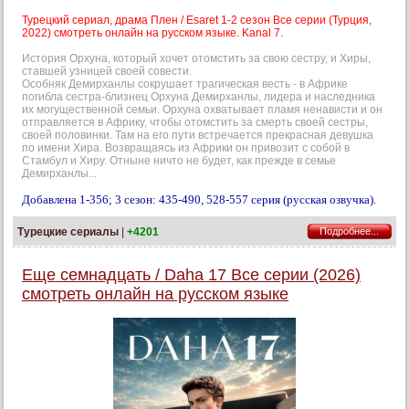
Турецкий сериал, драма Плен / Esaret 1-2 сезон Все серии (Турция,
2022) смотреть онлайн на русском языке. Kanal 7.
История Орхуна, который хочет отомстить за свою сестру, и Хиры,
ставшей узницей своей совести.
Особняк Демирханлы сокрушает трагическая весть - в Африке
погибла сестра-близнец Орхуна Демирханлы, лидера и наследника
их могущественной семьи. Орхуна охватывает пламя ненависти и он
отправляется в Африку, чтобы отомстить за смерть своей сестры,
своей половинки. Там на его пути встречается прекрасная девушка
по имени Хира. Возвращаясь из Африки он привозит с собой в
Стамбул и Хиру. Отныне ничто не будет, как прежде в семье
Демирханлы...
Добавлена 1-356; 3 сезон: 435-490, 528-557 серия (русская озвучка).
Турецкие сериалы
|
+4201
Подробнее...
Еще семнадцать / Daha 17 Все серии (2026)
смотреть онлайн на русском языке