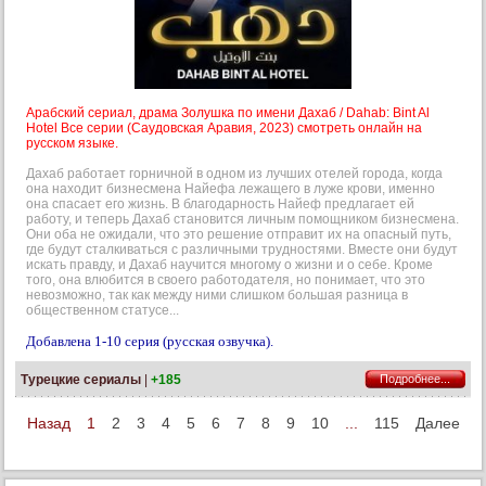
Арабский сериал, драма Золушка по имени Дахаб / Dahab: Bint Al
Hotel Все серии (Саудовская Аравия, 2023) смотреть онлайн на
русском языке.
Дахаб работает горничной в одном из лучших отелей города, когда
она находит бизнесмена Найефа лежащего в луже крови, именно
она спасает его жизнь. В благодарность Найеф предлагает ей
работу, и теперь Дахаб становится личным помощником бизнесмена.
Они оба не ожидали, что это решение отправит их на опасный путь,
где будут сталкиваться с различными трудностями. Вместе они будут
искать правду, и Дахаб научится многому о жизни и о себе. Кроме
того, она влюбится в своего работодателя, но понимает, что это
невозможно, так как между ними слишком большая разница в
общественном статусе...
Добавлена 1-10 серия (русская озвучка).
Турецкие сериалы
|
+185
Подробнее...
Назад
1
2
3
4
5
6
7
8
9
10
...
115
Далее