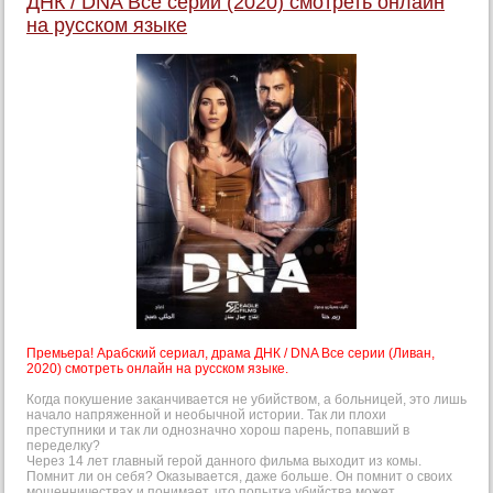
ДНК / DNA Все серии (2020) смотреть онлайн
на русском языке
Премьера! Арабский сериал, драма ДНК / DNA Все серии (Ливан,
2020) смотреть онлайн на русском языке.
Когда покушение заканчивается не убийством, а больницей, это лишь
начало напряженной и необычной истории. Так ли плохи
преступники и так ли однозначно хорош парень, попавший в
переделку?
Через 14 лет главный герой данного фильма выходит из комы.
Помнит ли он себя? Оказывается, даже больше. Он помнит о своих
мошенничествах и понимает, что попытка убийства может