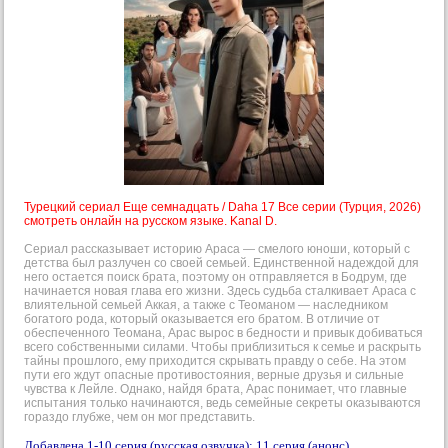
Турецкий сериал Еще семнадцать / Daha 17 Все серии (Турция, 2026)
смотреть онлайн на русском языке. Kanal D.
Сериал рассказывает историю Араса — смелого юноши, который с
детства был разлучен со своей семьей. Единственной надеждой для
него остается поиск брата, поэтому он отправляется в Бодрум, где
начинается новая глава его жизни. Здесь судьба сталкивает Араса с
влиятельной семьей Аккая, а также с Теоманом — наследником
богатого рода, который оказывается его братом. В отличие от
обеспеченного Теомана, Арас вырос в бедности и привык добиваться
всего собственными силами. Чтобы приблизиться к семье и раскрыть
тайны прошлого, ему приходится скрывать правду о себе. На этом
пути его ждут опасные противостояния, верные друзья и сильные
чувства к Лейле. Однако, найдя брата, Арас понимает, что главные
испытания только начинаются, ведь семейные секреты оказываются
гораздо глубже, чем он мог представить.
Добавлена 1-10 серия (русская озвучка); 11 серия (анонс).