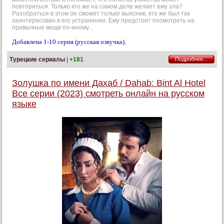
повториться. Только кто же на самом деле желает ему зла?
Разобраться в этом он сможет только выяснив, кто же был так
заинтересован в его устранении. Ему предстоит посмотреть на
привычные вещи по-иному...
Добавлена 1-10 серия (русская озвучка).
Турецкие сериалы
|
+181
Подробнее...
Золушка по имени Дахаб / Dahab: Bint Al Hotel
Все серии (2023) смотреть онлайн на русском
языке