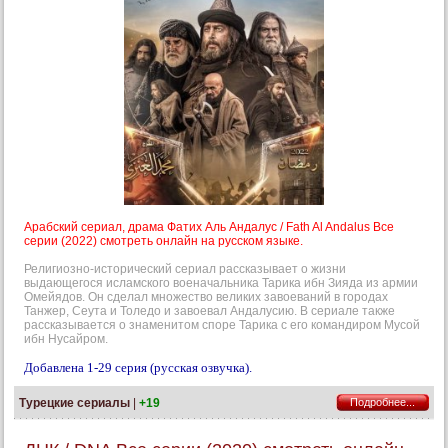
Арабский сериал, драма Фатих Аль Андалус / Fath Al Andalus Все
серии (2022) смотреть онлайн на русском языке.
Религиозно-исторический сериал рассказывает о жизни
выдающегося исламского военачальника Тарика ибн Зияда из армии
Омейядов. Он сделал множество великих завоеваний в городах
Танжер, Сеута и Толедо и завоевал Андалусию. В сериале также
рассказывается о знаменитом споре Тарика с его командиром Мусой
ибн Нусайром.
Добавлена 1-29 серия (русская озвучка).
Турецкие сериалы
|
+19
Подробнее...