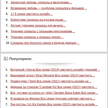
Запретная любовь: сериалы и мелодрамы ...
Возможная любовь — подборка сериалов и фильмов ...
17 9 серия смотреть онлайн ...
Египетские сериалы на русском языке ...
Летние турецкие сериалы для вечера ...
Турецкие сериалы с сильными персонажами ...
Турецкие сериалы о сильных героях ...
Сериалы про богатого парня и бедную девушку ...
Популярное:
Ветреный / Hercai Все серии (2019) смотреть онлайн турецкий ...
Вишневый сезон / Kiraz Mevsimi Все серии (2014) смотреть ...
Правосудие / Yargi Все серии (2021) смотреть онлайн на ...
Девушка за стеклом / Camdaki Kiz Все серии (2021) смотреть ...
Все, что мне осталось от тебя / Senden Bana Kalan Все серии ...
Я назвала ее Фериха Все серии (русская озвучка) смотреть ...
Три сестры / Uc Kiz Kardes Все серии (2022) смотреть онлайн ...