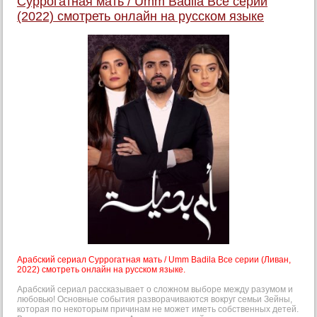
Суррогатная мать / Umm Badila Все серии
(2022) смотреть онлайн на русском языке
Арабский сериал Суррогатная мать / Umm Badila Все серии (Ливан,
2022) смотреть онлайн на русском языке.
Арабский сериал рассказывает о сложном выборе между разумом и
любовью! Основные события разворачиваются вокруг семьи Зейны,
которая по некоторым причинам не может иметь собственных детей.