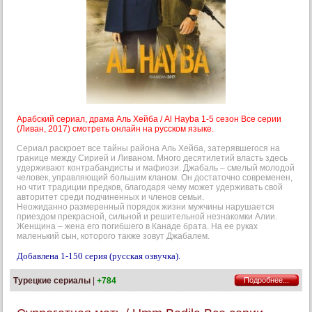
Арабский сериал, драма Аль Хейба / Al Hayba 1-5 сезон Все серии
(Ливан, 2017) смотреть онлайн на русском языке.
Сериал раскроет все тайны района Аль Хейба, затерявшегося на
границе между Сирией и Ливаном. Много десятилетий власть здесь
удерживают контрабандисты и мафиози. Джабаль – смелый молодой
человек, управляющий большим кланом. Он достаточно современен,
но чтит традиции предков, благодаря чему может удерживать свой
авторитет среди подчиненных и членов семьи.
Неожиданно размеренный порядок жизни мужчины нарушается
приездом прекрасной, сильной и решительной незнакомки Алии.
Женщина – жена его погибшего в Канаде брата. На ее руках
маленький сын, которого также зовут Джабалем.
Добавлена 1-150 серия (русская озвучка).
Турецкие сериалы
|
+784
Подробнее...