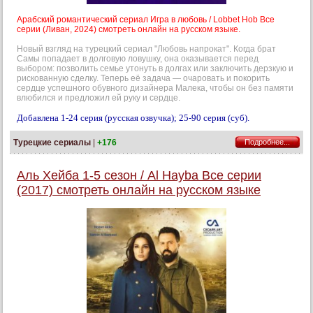
Арабский романтический сериал Игра в любовь / Lobbet Hob Все
серии (Ливан, 2024) смотреть онлайн на русском языке.
Новый взгляд на турецкий сериал "Любовь напрокат". Когда брат
Самы попадает в долговую ловушку, она оказывается перед
выбором: позволить семье утонуть в долгах или заключить дерзкую и
рискованную сделку. Теперь её задача — очаровать и покорить
сердце успешного обувного дизайнера Малека, чтобы он без памяти
влюбился и предложил ей руку и сердце.
Добавлена 1-24 серия (русская озвучка); 25-90 серия (суб).
Турецкие сериалы
|
+176
Подробнее...
Аль Хейба 1-5 сезон / Al Hayba Все серии
(2017) смотреть онлайн на русском языке