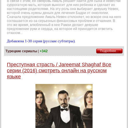
В связи с этим, ее свекровь Амаль решает найти для сына и невестки
суррогатную мать, которая выносит для них ребенка и сделает их
настоящими родителями. На эту роль она выбирает девушку Невен,
которой очень нужны деньги для лечения Бадри от онкологии.
Сначала предложение Амаль Невен отклоняет, но вскоре она на него
соглашается из-за серьезных финансовых проблем и отчаяния. В
это же время, влюбленный в нее Рамзи делает девушке
предложение руки и сердца, на которое ей приходится ответить
отказом...
Добавлена 1-30 серия (русские субтитры).
Турецкие сериалы
|
+342
Подробнее...
Преступная страсть / Jareemat Shaghaf Все
серии (2016) смотреть онлайн на русском
языке