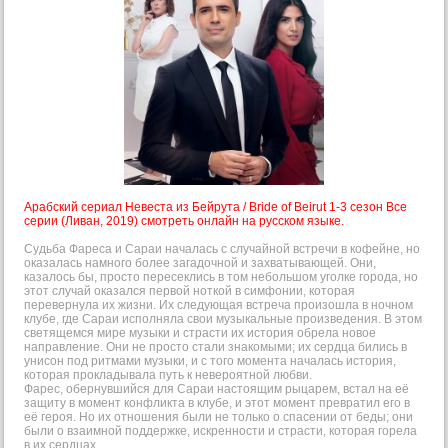
Арабский сериал Невеста из Бейрута / Bride of Beirut 1-3 сезон Все
серии (Ливан, 2019) смотреть онлайн на русском языке.
Судьба Фареса и Сараи началась с случайной встречи в кофейне, но
оказалась намного более загадочной и захватывающей. Они,
казалось бы, просто пересеклись в том небольшом уголке города, но
этот случай оказался первой ноткой в симфонии, которая
перевернула их жизни. Их следующая встреча произошла в ночном
клубе, где Сараи исполняла свои музыкальные произведения. В этом
светящемся мире музыки и страсти их история обрела новое
направление. Они не просто стали знакомыми; их сердца бились в
унисон под ритмами музыки, и с того момента началась история,
которая прокладывала путь к невероятной любви.
Фарес, обернувшийся для Сараи настоящим рыцарем, встал на её
защиту в момент конфликта в клубе, и этот момент превратил его в
её героя. Но их отношения были не только о спасении от беды; они
были о взаимной поддержке, искренности и страсти, которая горела
в их сердцах...