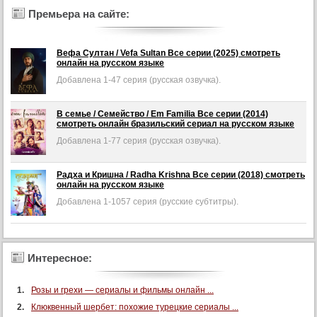
Премьера на сайте:
Вефа Султан / Vefa Sultan Все серии (2025) смотреть
Добавлена
онлайн на русском языке
1-
47
Добавлена 1-47 серия (русская озвучка).
серия
(русская
озвучка).
В семье / Семейство / Em Familia Все серии (2014)
Добавлена
смотреть онлайн бразильский сериал на русском языке
1-
77
Добавлена 1-77 серия (русская озвучка).
серия
(русская
озвучка).
Радха и Кришна / Radha Krishna Все серии (2018) смотреть
Добавлена
онлайн на русском языке
1-
1057
Добавлена 1-1057 серия (русские субтитры).
серия
(русские
субтитры).
Интересное:
Розы и грехи — сериалы и фильмы онлайн ...
Клюквенный шербет: похожие турецкие сериалы ...