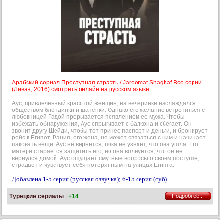
Арабский сериал Преступная страсть / Jareemat Shaghaf Все серии
(Ливан, 2016) смотреть онлайн на русском языке.
Аус, привлеченный красотой женщин, на вечеринке наслаждался
обществом блондинки и шатенки. Однако его желание встретиться с
любовницей Гадой прерывается появлением ее мужа. Чтобы
избежать обнаружения, Аус спрыгивает с балкона и сбегает. Он
звонит другу Шейди, чтобы тот принес паспорт и деньги, и бронирует
рейс в Египет. Рания, его жена, не может связаться с ним и начинает
паковать вещи. Аус не вернется, пока не узнает, что она ушла. Его
матери старается защитить его, но она волнуется, что он не
вернулся домой. Аус ощущает смутные вопросы о своем поступке,
страдает и чувствует себя потерянным на улицах Египта.
Добавлена 1-5 серия (русская озвучка); 6-15 серия (суб).
Турецкие сериалы
|
+14
Подробнее...