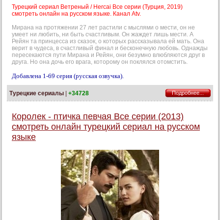
Турецкий сериал Ветреный / Hercai Все серии (Турция, 2019)
смотреть онлайн на русском языке. Канал Atv.
Мирана на протяжении 27 лет растили с мыслями о мести, он не
умеет ни любить, ни быть счастливым. Он жаждет лишь мести. А
Рейян та принцесса из сказок, о которых рассказывала ей мать. Она
верит в чудеса, в счастливый финал и бесконечную любовь. Однажды
пересекаются пути Мирана и Рейян, они безумно влюбляются друг в
друга. Но она дочь его врага, которому он поклялся отомстить.
Добавлена 1-69 серия (русская озвучка).
Турецкие сериалы
|
+34728
Подробнее...
Королек - птичка певчая Все серии (2013)
смотреть онлайн турецкий сериал на русском
языке