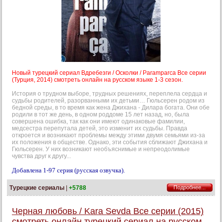
Новый турецкий сериал Вдребезги / Осколки / Paramparca Все серии
(Турция, 2014) смотреть онлайн на русском языке 1-3 сезон.
История о трудном выборе, трудных решениях, переплела сердца и
судьбы родителей, разорванными их детьми… Гюльсерен родом из
бедной среды, в то время как жена Джихана - Дилара богата. Они обе
родили в тот же день, в одном роддоме 15 лет назад, но, была
совершена ошибка, так как они имеют одинаковые фамилии,
медсестра перепутала детей, это изменит их судьбы. Правда
откроется и возникают проблемы между этими двумя семьями из-за
их положения в обществе. Однако, эти события сближают Джихана и
Гюльсерен. У них возникают необъяснимые и непреодолимые
чувства друг к другу...
Добавлена 1-97 серия (русская озвучка).
Турецкие сериалы
|
+5788
Подробнее...
Черная любовь / Kara Sevda Все серии (2015)
смотреть онлайн турецкий сериал на русском