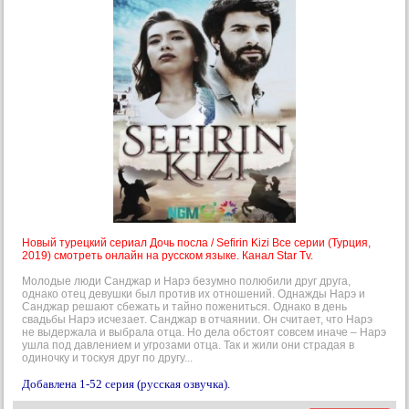
Новый турецкий сериал Дочь посла / Sefirin Kizi Все серии (Турция,
2019) смотреть онлайн на русском языке. Канал Star Tv.
Молодые люди Санджар и Нарэ безумно полюбили друг друга,
однако отец девушки был против их отношений. Однажды Нарэ и
Санджар решают сбежать и тайно пожениться. Однако в день
свадьбы Нарэ исчезает. Санджар в отчаянии. Он считает, что Нарэ
не выдержала и выбрала отца. Но дела обстоят совсем иначе – Нарэ
ушла под давлением и угрозами отца. Так и жили они страдая в
одиночку и тоскуя друг по другу...
Добавлена 1-52 серия (русская озвучка).