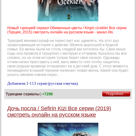
Новый турецкий сериал Обиженные цветы / Kirgin cicekler Все серии
(Турция, 2015) смотреть онлайн на русском языке - канал Atv.
Турецкий кинематограф не перестает нас удивлять. На этот раз
захватывающая история о девочке Эйлюль выросшей в бедной
семье. Ее жизнь была не столь сладкой как хотелось бы. Свои юные
годы она провела в трущобах с матерью и отчимом. Казалось бы все
сложно, но на этом история только берет свое начало. Однажды
отчим начал приставать к ней, мать вместо того чтобы защитить
свою родную кровинку отправляет ее в детский дом. С этого момента
неожиданно в нашей героини начинает новая жизнь. Какой она будет
узнать сможем совсем скоро...
Добавлена 1-113 серия (русская озвучка).
Турецкие сериалы
|
+7298
Подробнее...
Дочь посла / Sefirin Kizi Все серии (2019)
смотреть онлайн на русском языке