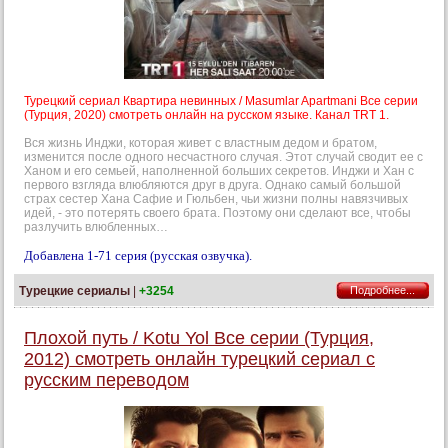
Турецкий сериал Квартира невинных / Masumlar Apartmani Все серии
(Турция, 2020) смотреть онлайн на русском языке. Канал TRT 1.
Вся жизнь Инджи, которая живет с властным дедом и братом,
изменится после одного несчастного случая. Этот случай сводит ее с
Ханом и его семьей, наполненной больших секретов. Инджи и Хан с
первого взгляда влюбляются друг в друга. Однако самый большой
страх сестер Хана Сафие и Гюльбен, чьи жизни полны навязчивых
идей, - это потерять своего брата. Поэтому они сделают все, чтобы
разлучить влюбленных…
Добавлена 1-71 серия (русская озвучка).
Турецкие сериалы
|
+3254
Подробнее...
Плохой путь / Kotu Yol Все серии (Турция,
2012) смотреть онлайн турецкий сериал с
русским переводом