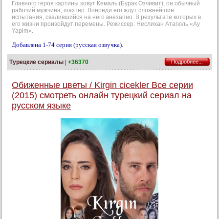
Главного героя картины зовут Кемаль (Бурак Озчивит), он обычный
рабочий мужчина, шахтер. Впереди его ждут сложнейшие
испытания, свалившийся на него внезапно. В результате которых в
его жизни произойдут перемены. Режиссер: Неслихан Атагюль «Ay
Yapim».
Добавлена 1-74 серия (русская озвучка).
Турецкие сериалы
|
+36370
Подробнее...
Обиженные цветы / Kirgin cicekler Все серии
(2015) смотреть онлайн турецкий сериал на
русском языке