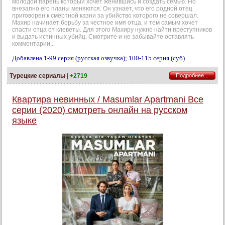
молодой парень который хочет женившись и создать семью. Но
внезапно его планы меняются. Он узнает, что его родной отец
приговорен к смертной казни за убийство которого не совершал.
Махир начинает борьбу за честное имя отца, и тем самым хочет
спасти отца от клеветы. Для этого Махиру нужно найти преступников
и выдать истинных убийц. Смотрите и не забывайте оставлять
комментарии...
Добавлена 1-99 серия (русская озвучка); 100-115 серия (суб).
Турецкие сериалы
|
+2719
Подробнее...
Квартира невинных / Masumlar Apartmani Все
серии (2020) смотреть онлайн на русском
языке