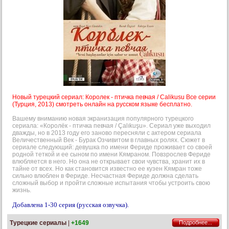
Новый турецкий сериал: Королек - птичка певчая / Calikusu Все серии
(Турция, 2013) смотреть онлайн на русском языке бесплатно.
Вашему вниманию новая экранизация популярного турецкого
сериала: «Королёк - птичка певчая / Çalıkuşu». Сериал уже выходил
дважды, но в 2013 году его заново пересняли с актером сериала
Величественный Век - Бурак Озчивитом в главных ролях. Сюжет в
сериале следующий: девушка по имени Фериде проживает со своей
родной теткой и ее сыном по имени Кямраном. Повзрослев Фериде
влюбляется в него. Но она не открывает свои чувства, хранит их в
тайне от всех. Но как становится известно ее кузен Кямран тоже
сильно влюблен в Фериде. Несчастная Фериде должна сделать
сложный выбор и пройти сложные испытания чтобы устроить свою
жизнь.
Добавлена 1-30 серия (русская озвучка).
Турецкие сериалы
|
+1649
Подробнее...