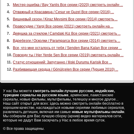
Мистер ошибка / Bay Yanlis Все серии (2020) смотреть онлайн ...
Отважный и Красавица / Cesur ve Guzel Все серии (2016) ...
Вишневый сезон / Kiraz Mevsimi Все серии (2014) смотреть ...
Правосудие / Yargi Все серии (2021) смотреть онлайн на ...
Девушка за стеклом / Camdaki Kiz Все серии (2021) смотреть ...
Вдребезги / Осколки / Paramparca Все серии (2014) смотреть ...
Все, что мне осталось от тебя / Senden Bana Kalan Все серии ...
Повсюду ты / Her Yerde Sen Все серии (2019) смотреть онлайн ...
Статус отношений: Запутанно / Iliski Durumu Karisik Все ...
Разбивающая сердца / Gönülçelen Все серии (Турция 2010) ...
У нас Вы можете
смотреть онлайн лучшие русские, индийские,
турецкие сериалы на русском языке
, армянские, пакистанские
сериалы, новые фильмы, мультфильмы, телешоу и многое другое...
Наш сайт открыт для всех: здесь можно смотреть онлайн бесплатно в
хорошем качестве, наслаждаться новыми сериями любимых сериалов,
развлекать детишек, включая им самые
новые мультфильмы онлайн
.
Мы собирали для Вас лучшую сборку (архив) видео материалов сети,
которые не дадут Вам заскучать у Нас в любое время суток.
© Все права защищены.