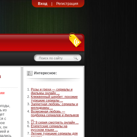
Вход
|
Регистрация
Интересное:
а
Розы и грехи — сериалы и
рии
фильмы онлайн ...
Клюквенный шербет: похожие
турецкие сериалы ...
Запретная любовь: сериалы и
ыгоды,
мелодрамы ...
ь из
Возможная любовь —
дет
подборка сериалов и фильмов
ся с
...
17 9 серия смотреть онлайн ...
ное
Египетские сериалы на
, он
русском языке ...
ией и
Летние турецкие сериалы для
вались