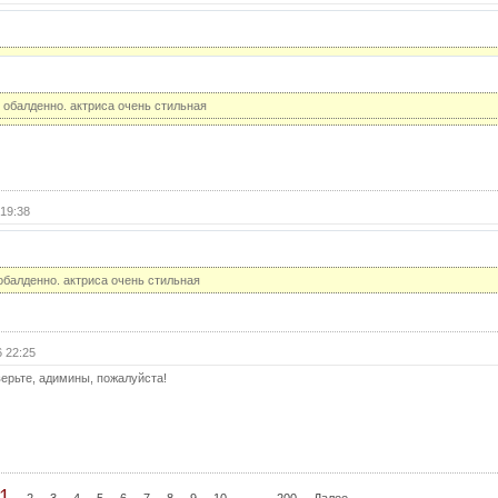
(с
32 с
32 с
(с
 обалденно. актриса очень стильная
33 с
33 с
(с
34 с
19:38
34 с
(с
обалденно. актриса очень стильная
35 с
35 с
(с
 22:25
36 с
ерьте, адимины, пожалуйста!
36 с
(с
37 с
37 с
(с
1
...
2
3
4
5
6
7
8
9
10
200
Далее