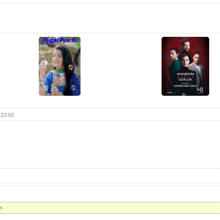
13 с
13 с
(с
14 с
14 с
(с
15 с
15 с
(с
16 с
 23:50
16 с
(с
17 с
17 с
(с
18 с
18 с
(с
л
19 с