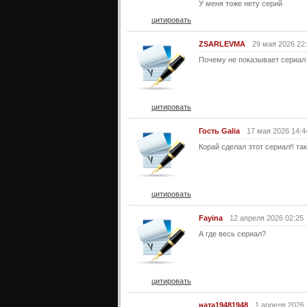
У меня тоже нету серий
цитировать
ZSARLEVMA
29 мая 2026 22
Почему не показывает сериал
цитировать
Гость Galia
17 мая 2026 14:4
Корай сделал этот сериал!! та
цитировать
Fayina
12 апреля 2026 02:25
А где весь сериал?
цитировать
ната19481948
1 апреля 2026 