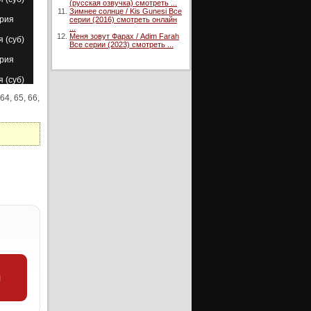
(русская озвучка) смотреть ...
Зимнее солнце / Kis Gunesi Все
ерия
серии (2016) смотреть онлайн
...
Меня зовут Фарах / Adim Farah
я (суб)
Все серии (2023) смотреть ...
ерия
я (суб)
 64, 65, 66,
ерия
я (суб)
ерия
я (суб)
ерия
ерия
уб)
ерия
я (суб)
ерия
и
ерия
уб)