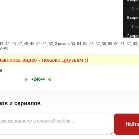
6 с
6 сери
7 с
7 сери
44, 45, 46, 47, 48, 49, 50, 51, 52;
2 сезон:
53, 54, 55, 56, 57, 58, 59, 60, 61, 62, 63,
8 с
учка).
8 сери
авилось видео - покажи друзьям :)
9 с
ке
9 сери
+24844
10 с
10 с
(с
ов и сериалов
11 с
11 сери
12 с
Найт
12 с
(с