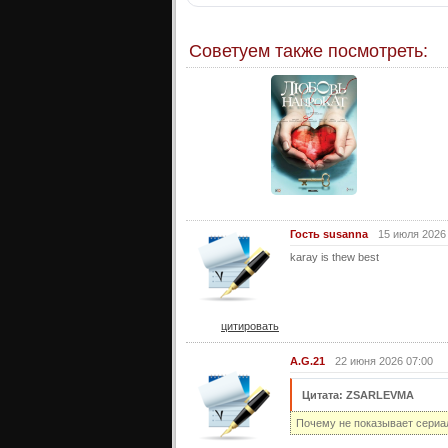
Советуем также посмотреть:
Гость susanna
15 июля 2026
karay is thew best
цитировать
A.G.21
22 июня 2026 07:00
Цитата: ZSARLEVMA
Почему не показывает сериа