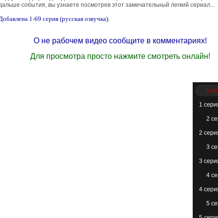
дальше события, вы узнаете посмотрев этот замечательный легкий сериал...
Добавлена 1-69 серия (русская озвучка).
О не рабочем видео сообщите в комментариях!
Для просмотра просто нажмите смотреть онлайн!
1 с
1 сери
2 с
2 сери
3 с
3 сери
4 с
4 сери
5 с
5 сери