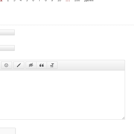
38 с
38 с
(с
39 с
39 с
(с
40 с
40 с
(с
41 с
41 с
(с
42 с
42 с
(с
43 с
43 с
(с