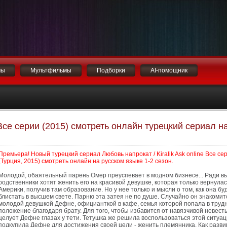
мы
Мультфильмы
Подборки
AI-помощник
 Все серии (2015) смотреть онлайн турецкий сериал н
Премьера! Новый турецкий сериал Любовь напрокат / Kiralik Ask online Все се
(Турция, 2015) смотреть онлайн на русском языке 1-2 сезон.
Молодой, обаятельный парень Омер преуспевает в модном бизнесе... Ради в
родственники хотят женить его на красивой девушке, которая только вернулас
Америки, получив там образование. Но у нее только и мысли о том, как она бу
блистать в высшем свете. Парню эта затея не по душе. Случайно он знакомит
молодой девушкой Дефне, официанткой в кафе, семья которой попала в труд
положение благодаря брату. Для того, чтобы избавится от навязчивой невесты
целует Дефне глазах у тети. Тетушка же решила воспользоваться этой ситуац
подкупила Дефне для достижения своей цели - женить племянника. Как разви