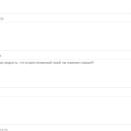
19 с
(с
:15
20 с
20 с
(с
21 с
21 с
(с
4
22 с
кая редкость, что второстепаенный герой так изменил сериал!!!
22 с
(с
23 с
23 с
(с
24 с
24 с
(с
25 с
19:25