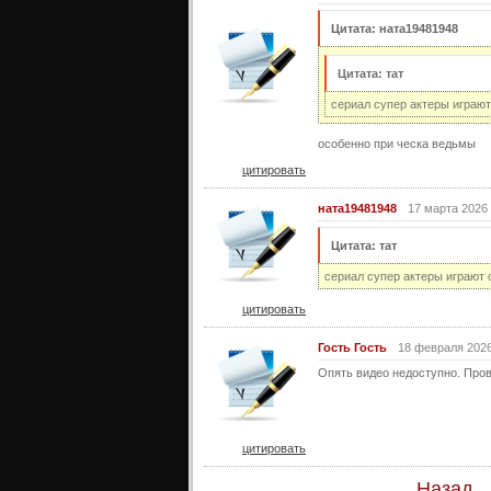
Цитата: ната19481948
Цитата: тат
сериал супер актеры играют
особенно при ческа ведьмы
цитировать
ната19481948
17 марта 2026 
Цитата: тат
сериал супер актеры играют 
цитировать
Гость Гость
18 февраля 2026
Опять видео недоступно. Пров
цитировать
Назад