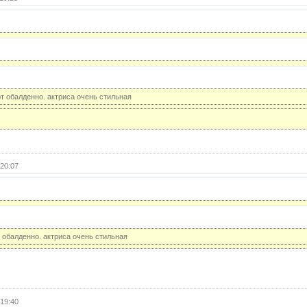
25 с
(с
26 с
26 с
(с
27 с
т обалденно. актриса очень стильная
27 с
(с
28 с
28 с
(с
20:07
29 с
29 с
(с
30 с
 обалденно. актриса очень стильная
30 с
(с
31 с
19:40
31 с