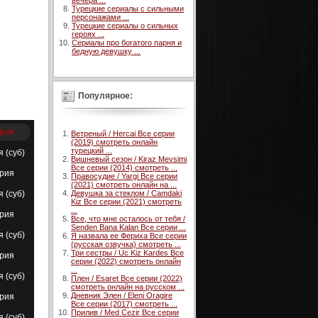
вечера ...
Турецкие сериалы с сильными
персонажами ...
Турецкие сериалы о сильных
героях ...
Сериалы про богатого парня и
бедную девушку ...
Популярное:
ерия
Ветреный / Hercai Все серии
(2019) смотреть онлайн
турецкий ...
я (суб)
Вишневый сезон / Kiraz Mevsimi
Все серии (2014) смотреть ...
ерия
Правосудие / Yargi Все серии
(2021) смотреть онлайн на ...
я (суб)
Девушка за стеклом / Camdaki
Kiz Все серии (2021) смотреть
...
ерия
Все, что мне осталось от тебя /
Senden Bana Kalan Все серии ...
я (суб)
Я назвала ее Фериха Все серии
(русская озвучка) смотреть ...
Три сестры / Uc Kiz Kardes Все
ерия
серии (2022) смотреть онлайн
...
я (суб)
Плен / Esaret Все серии (2022)
смотреть онлайн на русском ...
Дневник Элен / Eleni Oragire
ерия
Все серии (2017) смотреть ...
Прилив / Med Cezir Все серии
я (суб)