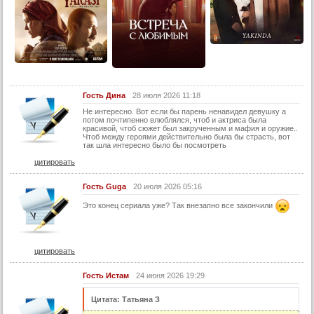
26 серия
27 серия
28 серия
29 серия
30 серия
Гость Дина
28 июля 2026 11:18
Не интересно. Вот если бы парень ненавидел девушку а
31 серия
потом почтипенно влюблялся, чтоб и актриса была
красивой, чтоб сюжет был закрученным и мафия и оружие..
32 серия
Чтоб между героями действительно была бы страсть, вот
так шла интересно было бы посмотреть
33 серия
цитировать
34 серия
Гость Guga
20 июля 2026 05:16
35 серия
Это конец сериала уже? Так внезапно все закончили
36 серия
37 серия
цитировать
38 серия
39 серия
Гость Истам
24 июня 2026 19:29
40 серия
Цитата: Татьяна З
41 серия