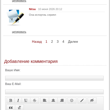
цитировать
74 серия
Nitsa
10 июня 2026 20:12
75 серия
Она испортиь сериял
76 серия
77 серия
цитировать
78 серия
79 серия
Назад
1
2
3
4
Далее
80 серия
81 серия
Добавление комментария
82 серия
83 серия
Ваше Имя:
84 серия
85 серия
Ваш E-Mail:
86 серия
87 серия
88 серия
89 серия