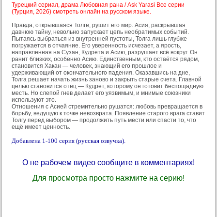
Турецкий сериал, драма Любовная рана / Ask Yarasi Все серии
(Турция, 2026) смотреть онлайн на русском языке.
Правда, открывшаяся Толге, рушит его мир. Асия, раскрывшая
давнюю тайну, невольно запускает цепь необратимых событий.
Пытаясь выбраться из внутренней пустоты, Толга лишь глубже
погружается в отчаяние. Его уверенность исчезает, а ярость,
направленная на Сузан, Кудрета и Асию, разрушает всё вокруг. Он
ранит близких, особенно Асию. Единственным, кто остаётся рядом,
становится Хакан — человек, знающий его прошлое и
удерживающий от окончательного падения. Оказавшись на дне,
Толга решает начать жизнь заново и закрыть старые счета. Главной
целью становится отец — Кудрет, которому он готовит беспощадную
месть. Но слепой гнев делает его уязвимым, и мнимые союзники
используют это.
Отношения с Асией стремительно рушатся: любовь превращается в
борьбу, ведущую к точке невозврата. Появление старого врага ставит
Толгу перед выбором — продолжить путь мести или спасти то, что
ещё имеет ценность.
Добавлена 1-100 серия (русская озвучка).
О не рабочем видео сообщите в комментариях!
Для просмотра просто нажмите на серию!