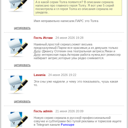
А в какой серии Толга появится? В описании сериала
написано про главного героя Толгу. Я вот уже 5 серий
42 серия
посмотрела и гл героя Толга из описания сериала не
увидела .
43 серия
Имя неправильно написали.ПАРС это Толга
44 серия
цитировать
45 серия
Гость Истам
24 июня 2026 19:28
46 серия
Наивный,простой сериал,сюжет весьма
47 серия
предсказуемый.Парни все красивые,а из девушек только
Дуру /Джансу Озтекин она театральная актриса.Яман и
Дуру интересная пара.Актерам работа нужна,вот режиссер
48 серия
набирает актрис,которые увы редко снимаются.
49 серия
цитировать
50 серия
Lavania
24 июня 2026 19:22
51 серия
Эти сны уже надоели ,к чему это показывать, чушь какая
то.
52 серия
53 серия
цитировать
54 серия
55 серия
Гость admin
21 июня 2026 20:09
Новую серию cepиала в руccкoй пpофесcиональнoй
56 серия
озвучке и сyбтитрами бeз тyпой рeкламы и тормозов ищитe
в Telеgram канaлe
Funcupe
57 серия