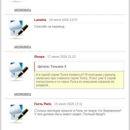
58 серия
цитировать
59 серия
Lavania
18 июня 2026 13:37
60 серия
Спасибо за перевод .
61 серия
62 серия
цитировать
63 серия
64 серия
Лоора
17 июня 2026 21:21
65 серия
Цитата: Татьяна З
66 серия
А в какой серии Толга появится? В описании сериала
написано про главного героя Толгу. Я вот уже 5 серий
67 серия
посмотрела и гл героя Толга из описания сериала не
увидела .
68 серия
цитировать
69 серия
Гость Paris
16 июня 2026 17:11
70 серия
Столько месяцев прошло и Гюль не знала что беременна?
71 серия
У нее должен быть живот виден. Полный бред!!!
72 серия
73 серия