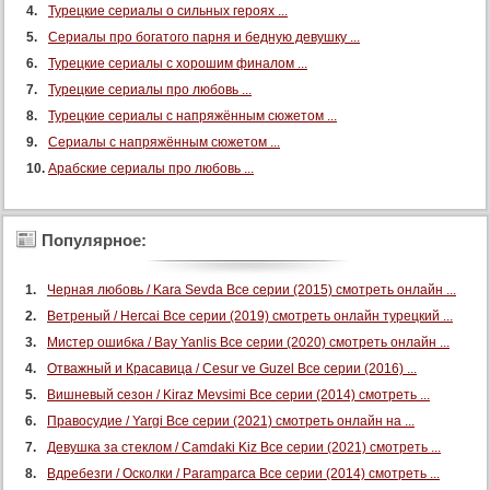
Турецкие сериалы о сильных героях ...
Сериалы про богатого парня и бедную девушку ...
Турецкие сериалы с хорошим финалом ...
Турецкие сериалы про любовь ...
Турецкие сериалы с напряжённым сюжетом ...
Сериалы с напряжённым сюжетом ...
Арабские сериалы про любовь ...
Популярное:
Черная любовь / Kara Sevda Все серии (2015) смотреть онлайн ...
Ветреный / Hercai Все серии (2019) смотреть онлайн турецкий ...
Мистер ошибка / Bay Yanlis Все серии (2020) смотреть онлайн ...
Отважный и Красавица / Cesur ve Guzel Все серии (2016) ...
Вишневый сезон / Kiraz Mevsimi Все серии (2014) смотреть ...
Правосудие / Yargi Все серии (2021) смотреть онлайн на ...
Девушка за стеклом / Camdaki Kiz Все серии (2021) смотреть ...
Вдребезги / Осколки / Paramparca Все серии (2014) смотреть ...