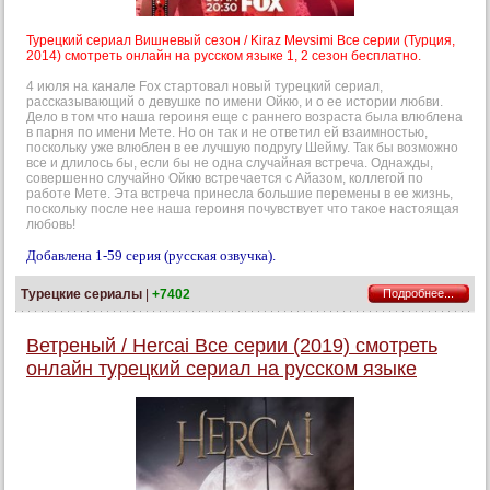
Турецкий сериал Вишневый сезон / Kiraz Mevsimi Все серии (Турция,
2014) смотреть онлайн на русском языке 1, 2 сезон бесплатно.
4 июля на канале Fox стартовал новый турецкий сериал,
рассказывающий о девушке по имени Ойкю, и о ее истории любви.
Дело в том что наша героиня еще с раннего возраста была влюблена
в парня по имени Мете. Но он так и не ответил ей взаимностью,
поскольку уже влюблен в ее лучшую подругу Шейму. Так бы возможно
все и длилось бы, если бы не одна случайная встреча. Однажды,
совершенно случайно Ойкю встречается с Айазом, коллегой по
работе Мете. Эта встреча принесла большие перемены в ее жизнь,
поскольку после нее наша героиня почувствует что такое настоящая
любовь!
Добавлена 1-59 серия (русская озвучка).
Турецкие сериалы
|
+7402
Подробнее...
Ветреный / Hercai Все серии (2019) смотреть
онлайн турецкий сериал на русском языке