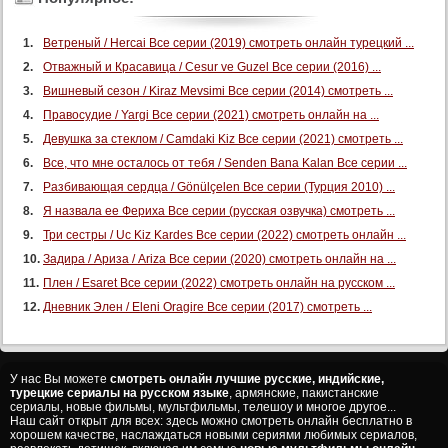
Ветреный / Hercai Все серии (2019) смотреть онлайн турецкий ...
Отважный и Красавица / Cesur ve Guzel Все серии (2016) ...
Вишневый сезон / Kiraz Mevsimi Все серии (2014) смотреть ...
Правосудие / Yargi Все серии (2021) смотреть онлайн на ...
Девушка за стеклом / Camdaki Kiz Все серии (2021) смотреть ...
Все, что мне осталось от тебя / Senden Bana Kalan Все серии ...
Разбивающая сердца / Gönülçelen Все серии (Турция 2010) ...
Я назвала ее Фериха Все серии (русская озвучка) смотреть ...
Три сестры / Uc Kiz Kardes Все серии (2022) смотреть онлайн ...
Задира / Ариза / Ariza Все серии (2020) смотреть онлайн на ...
Плен / Esaret Все серии (2022) смотреть онлайн на русском ...
Дневник Элен / Eleni Oragire Все серии (2017) смотреть ...
У нас Вы можете
смотреть онлайн лучшие русские, индийские,
турецкие сериалы на русском языке
, армянские, пакистанские
сериалы, новые фильмы, мультфильмы, телешоу и многое другое...
Наш сайт открыт для всех: здесь можно смотреть онлайн бесплатно в
хорошем качестве, наслаждаться новыми сериями любимых сериалов,