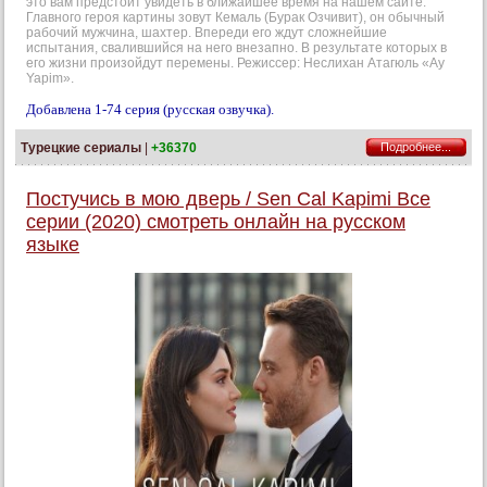
это вам предстоит увидеть в ближайшее время на нашем сайте.
Главного героя картины зовут Кемаль (Бурак Озчивит), он обычный
рабочий мужчина, шахтер. Впереди его ждут сложнейшие
испытания, свалившийся на него внезапно. В результате которых в
его жизни произойдут перемены. Режиссер: Неслихан Атагюль «Ay
Yapim».
Добавлена 1-74 серия (русская озвучка).
Турецкие сериалы
|
+36370
Подробнее...
Постучись в мою дверь / Sen Cal Kapimi Все
серии (2020) смотреть онлайн на русском
языке