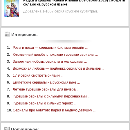
Радха и Кришна / Radha Krishna Все серии (2018) смотреть
Добавлена
онлайн на русском языке
1-
1057
Добавлена 1-1057 серия (русские субтитры).
серия
(русские
субтитры).
Интересное:
Розы и грехи — сериалы и фильмы онлайн ...
Клюквенный шербет: похожие турецкие сериалы ...
Запретная любовь: сериалы и мелодрамы ...
Возможная любовь — подборка сериалов и фильмов ...
17 9 серия смотреть онлайн ...
Египетские сериалы на русском языке ...
Летние турецкие сериалы для вечера ...
Турецкие сериалы с сильными персонажами ...
Турецкие сериалы о сильных героях ...
Сериалы про богатого парня и бедную девушку ...
Популярное: