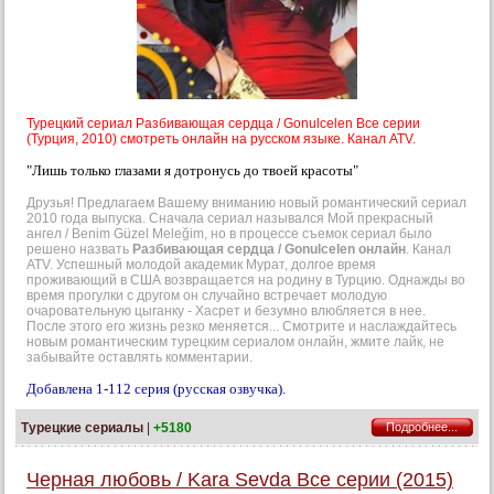
Турецкий сериал Разбивающая сердца / Gonulcelen Все серии
(Турция, 2010) смотреть онлайн на русском языке. Канал ATV.
"Лишь только глазами я дотронусь до твоей красоты"
Друзья! Предлагаем Вашему вниманию новый романтический сериал
2010 года выпуска. Сначала сериал назывался Мой прекрасный
ангел / Benim Güzel Meleğim, но в процессе съемок сериал было
решено назвать
Разбивающая сердца / Gonulcelen онлайн
. Канал
ATV. Успешный молодой академик Мурат, долгое время
проживающий в США возвращается на родину в Турцию. Однажды во
время прогулки с другом он случайно встречает молодую
очаровательную цыганку - Хасрет и безумно влюбляется в нее.
После этого его жизнь резко меняется... Смотрите и наслаждайтесь
новым романтическим турецким сериалом онлайн, жмите лайк, не
забывайте оставлять комментарии.
Добавлена 1-112 серия (русская озвучка).
Турецкие сериалы
|
+5180
Подробнее...
Черная любовь / Kara Sevda Все серии (2015)