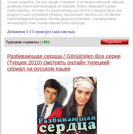
только родился. Он рос среди стариков, стал мужественным, умным,
добрым и веселым молодым человеком. Рукие, живущая в доме
престарелых, потому что разозлилась на зятя и старшую дочь, как
родного сына полюбила Ягмура, она решает женить его на Мелек –
своей младшей дочери. Мелек девушка упрямая, справедливая,
жизнерадостная, посвятившая себя природе...
Добавлена 1-11 серия (русская озвучка).
Турецкие сериалы
|
+651
Подробнее...
Разбивающая сердца / Gönülçelen Все серии
(Турция 2010) смотреть онлайн турецкий
сериал на русском языке