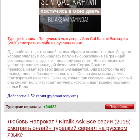
Турецкий сериал Постучись в мою дверь / Sen Cal Kapimi Все серии
(2020) смотреть онлайн на русском языке.
Эда работает цветочницей, таким образом помогает семье. Девушка
хорошо училась и собиралась получить образование за границей,
все складывалось удачно – она получила грант. Но в ее жизнь как
ураган врывается молодой бизнесмен Серкан Болат и
переворачивает все верх дном! Оказывается, Эда расстроила его
планы, теперь обязана исправить все. Она на два месяца должна
притвориться невестой Серкана, только при соблюдении его условий
она сможет получить грант на учебу, который дает именно компания
семьи Болат...
Добавлена 1-52 серия (русская озвучка).
Турецкие сериалы
|
+34422
Подробнее...
Любовь Напрокат / Kiralik Ask Все серии (2015)
смотреть онлайн турецкий сериал на русском
языке