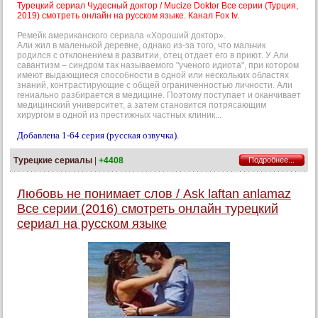
Турецкий сериал Чудесный доктор / Mucize Doktor Все серии (Турция,
2019) смотреть онлайн на русском языке. Канал Fox tv.
Ремейк американского сериала «Хороший доктор».
Али жил в маленькой деревне, однако из-за того, что мальчик
родился с отклонением в развитии, отец отдает его в приют. У Али
савантизм – синдром так называемого "ученого идиота", при котором
имеют выдающиеся способности в одной или нескольких областях
знаний, контрастирующие с общей ограниченностью личности. Али
гениально разбирается в медицине. Поэтому поступает и оканчивает
медицинский университет, а затем становится потрясающим
хирургом в одной из престижных частных клиник...
Добавлена 1-64 серия (русская озвучка).
Турецкие сериалы
|
+4408
Подробнее...
Любовь не понимает слов / Ask laftan anlamaz
Все серии (2016) смотреть онлайн турецкий
сериал на русском языке