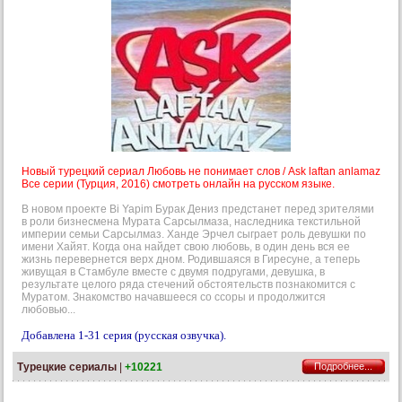
Новый турецкий сериал Любовь не понимает слов / Ask laftan anlamaz
Все серии (Турция, 2016) смотреть онлайн на русском языке.
В новом проекте Bi Yapim Бурак Дениз предстанет перед зрителями
в роли бизнесмена Мурата Сарсылмаза, наследника текстильной
империи семьи Сарсылмаз. Ханде Эрчел сыграет роль девушки по
имени Хайят. Когда она найдет свою любовь, в один день вся ее
жизнь перевернется верх дном. Родившаяся в Гиресуне, а теперь
живущая в Стамбуле вместе с двумя подругами, девушка, в
результате целого ряда стечений обстоятельств познакомится с
Муратом. Знакомство начавшееся со ссоры и продолжится
любовью...
Добавлена 1-31 серия (русская озвучка).
Турецкие сериалы
|
+10221
Подробнее...