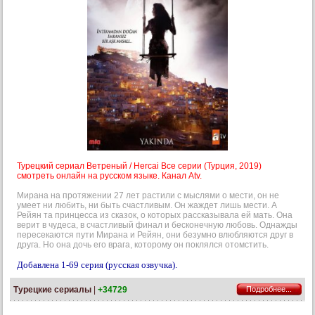
Турецкий сериал Ветреный / Hercai Все серии (Турция, 2019)
смотреть онлайн на русском языке. Канал Atv.
Мирана на протяжении 27 лет растили с мыслями о мести, он не
умеет ни любить, ни быть счастливым. Он жаждет лишь мести. А
Рейян та принцесса из сказок, о которых рассказывала ей мать. Она
верит в чудеса, в счастливый финал и бесконечную любовь. Однажды
пересекаются пути Мирана и Рейян, они безумно влюбляются друг в
друга. Но она дочь его врага, которому он поклялся отомстить.
Добавлена 1-69 серия (русская озвучка).
Турецкие сериалы
|
+34729
Подробнее...