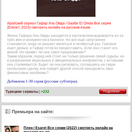
Арабский сериал Гафар Аль Омда / Gaafar El Omda Все серии
(Египет, 2023) смотреть онлайн на русском языке.
Жизнь Гафара Аль-Омды находится в хаотическом водовороте из-за
трёх жён и конкурентов в бизнесе. Но всё ещё запутаннее
становится, когда он решает жениться в четвёртый раз. Героиня
ищет деньги, и Гафар готов их предоставить, если она станет его
женой. Но примет ли она такое предложение?
Таким образом, перед ней стоит не только решение своей судьбы, но
и разрешение моральных и эмоциональных конфликтов, с которыми
она сталкивается. Будет ли она рисковать, соглашаясь на такую
необычную сделку, или найдёт другой способ преодолеть свои
финансовые проблемы?
Добавлена 1-30 серия (русские субтитры).
Турецкие сериалы
|
+232
Подробнее...
Премьера на сайте:
Плен / Esaret Все серии (2022) смотреть онлайн на
Добавлена