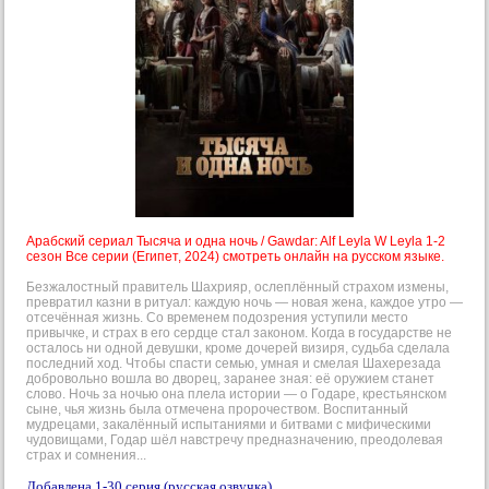
Арабский сериал Тысяча и одна ночь / Gawdar: Alf Leyla W Leyla 1-2
сезон Все серии (Египет, 2024) смотреть онлайн на русском языке.
Безжалостный правитель Шахрияр, ослеплённый страхом измены,
превратил казни в ритуал: каждую ночь — новая жена, каждое утро —
отсечённая жизнь. Со временем подозрения уступили место
привычке, и страх в его сердце стал законом. Когда в государстве не
осталось ни одной девушки, кроме дочерей визиря, судьба сделала
последний ход. Чтобы спасти семью, умная и смелая Шахерезада
добровольно вошла во дворец, заранее зная: её оружием станет
слово. Ночь за ночью она плела истории — о Годаре, крестьянском
сыне, чья жизнь была отмечена пророчеством. Воспитанный
мудрецами, закалённый испытаниями и битвами с мифическими
чудовищами, Годар шёл навстречу предназначению, преодолевая
страх и сомнения...
Добавлена 1-30 серия (русская озвучка).