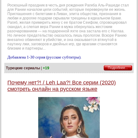
Роскошный праздник в честь дня рождения Рагиба Аль-Рашеди стал
для Рании началом цепи событий, которые перевернули ее жизнь.
Приглашения с билетами в Ливан, элита общества, признания в
любви и дорогие подарки скрывали трещины в идеальном браке.
Рагиб, желая примирить жену с ее братом Сеифом, спровоцировал
скандал, а слепая вера Рании в мужа обернулась жестоким
разочарованием — на подаренной яхте она застала его с Наглаа.
Но личное предательство оказалось лишь прологом. Вскоре Ранию
внезапно обвиняют в убийстве, и она оказывается втянутой в
паутину лжи, заговоров и двойных игр, где врагами становятся
близкие и партнеры...
Добавлена 1-30 серия (русские субтитры).
Турецкие сериалы
|
+19
Подробнее...
Почему нет?! / Leh Laa?! Все серии (2020)
смотреть онлайн на русском языке