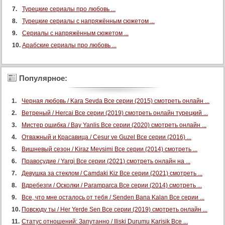
Турецкие сериалы про любовь ...
Турецкие сериалы с напряжённым сюжетом ...
Сериалы с напряжённым сюжетом ...
Арабские сериалы про любовь ...
Популярное:
Черная любовь / Kara Sevda Все серии (2015) смотреть онлайн ...
Ветреный / Hercai Все серии (2019) смотреть онлайн турецкий ...
Мистер ошибка / Bay Yanlis Все серии (2020) смотреть онлайн ...
Отважный и Красавица / Cesur ve Guzel Все серии (2016) ...
Вишневый сезон / Kiraz Mevsimi Все серии (2014) смотреть ...
Правосудие / Yargi Все серии (2021) смотреть онлайн на ...
Девушка за стеклом / Camdaki Kiz Все серии (2021) смотреть ...
Вдребезги / Осколки / Paramparca Все серии (2014) смотреть ...
Все, что мне осталось от тебя / Senden Bana Kalan Все серии ...
Повсюду ты / Her Yerde Sen Все серии (2019) смотреть онлайн ...
Статус отношений: Запутанно / Iliski Durumu Karisik Все ...