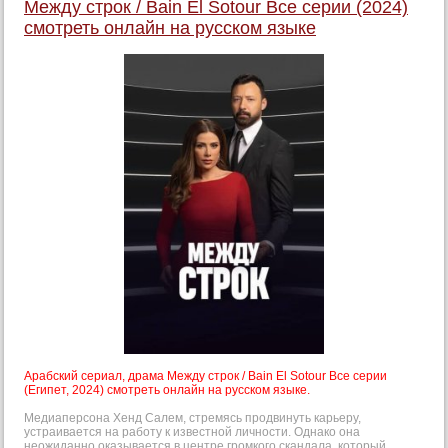
Между строк / Bain El Sotour Все серии (2024)
смотреть онлайн на русском языке
Арабский сериал, драма Между строк / Bain El Sotour Все серии
(Египет, 2024) смотреть онлайн на русском языке.
Медиаперсона Хенд Салем, стремясь продвинуть карьеру,
устраивается на работу к известной личности. Однако она
неожиданно оказывается в центре громкого скандала, который