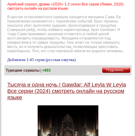
Арабский сериал, драма «2020» 1-2 сезон Все серии (Ливан, 2020)
смотреть онлайн на русском языке.
В центре остросюжетного сериала находится женщина Сама. Ее
приключения начинаются с трагических событий. Брат героины
оказался убит, выполняя задание, происходившее в трущобах.
Совершая рейд, чтобы поймать наркоторговца, брат погибает. И
тогда Сама принимает решение отомстить и любой ценой
восстановить справедливость. Женщина отправляется под
прикрытием в те самые трущобы. Она хочет не только свершить
месть, но и получить доказательства, позволяющие арестовать
наркобарона. Того, кто стал причиной гибели ее родного человека...
Добавлена 1-45 серия (русская озвучка).
Турецкие сериалы
|
+893
Подробнее...
Тысяча и одна ночь / Gawdar: Alf Leyla W Leyla
Все серии (2024) смотреть онлайн на русском
языке