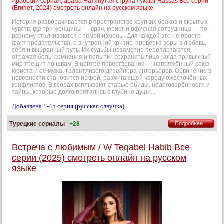
Арабский сериал, драма Натянутая струна / Watar Hassas Все серии
(Египет, 2024) смотреть онлайн на русском языке.
История разворачивается в пространстве хрупких браков и скрытых
чувств, где три женщины — врач, юрист и офисная сотрудница — по-
разному сталкиваются с темой измены. Для каждой это не просто
факт предательства, а внутренний кризис, проверка веры в любовь,
себя и выбранный путь. Их судьбы незаметно переплетаются,
отражая боль, сомнения и попытки сохранить лицо, когда привычный
мир трещит по швам. В центре повествования — напряжённый союз
юриста и её мужа, талантливого дизайнера интерьеров. Обвинение в
неверности становится искрой, разжигающей череду ожесточённых
конфликтов. В ссорах всплывают старые обиды, недоговорённости и
тайны, которые долго прятались в глубине души...
Добавлена 1-45 серия (русская озвучка).
Турецкие сериалы
|
+28
Подробнее...
Встреча с любимым / W Teqabel Habib Все
серии (2025) смотреть онлайн на русском
языке