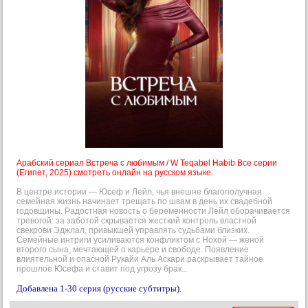
Арабский сериал Встреча с любимым / W Teqabel Habib Все серии
(Египет, 2025) смотреть онлайн на русском языке.
В центре истории — Юсеф и Лейл, чья внешне благополучная
семейная жизнь начинает трещать по швам в день их свадебной
годовщины. Радостная новость о беременности Лейл оборачивается
тревогой: за заботой скрывается жесткий контроль властной
свекрови Эджлал, привыкшей управлять судьбами близких.
Семейные интриги усиливаются конфликтом с Нохой — женой
второго сына, мечтающей о карьере и свободе. Появление
влиятельной и опасной Рукайи Аль Аскари раскрывает тайное
прошлое Юсефа и ставит под угрозу брак...
Добавлена 1-30 серия (русские субтитры).