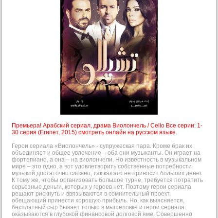
Премьера! Арабский сериал, драма Виолончель / Cello Все серии: 1-
30 серия (Египет, 2015) смотреть онлайн на русском языке.
Герои сериала «Виолончель» - супружеская пара. Кроме брак их
объединяет и общее увлечение – оба они музыканты. Он играет на
фортепиано, а она – на виолончели. Но известность в музыкальном
мире – это одно, а вот удовлетворить собственные потребности
музыкой достаточно сложно, так как это не приносит больших денег.
К тому же, чтобы организовать большое турне, требуется потратить
серьезные деньги, которых у героев нет. Поэтому герои сериала
решают рискнуть и ввязываются в сомнительный проект,
обещающий принести хорошую прибыль. Но, как выясняется,
бесплатный сыр бывает только в мышеловке и герои сериала
оказываются в глубокой финансовой долговой яме. Совершенно