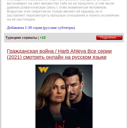
вытаскивает на свет множество тайн из её прошлого, в том числе
давнюю романтическую связь с этим знаменитым человеком.
Вскрытие этих секретов не только меняет её карьеру, но и
заставляет пересмотреть прошлые отношения и понять их влияние
на её настоящее.
Добавлена 1-30 серия (русские субтитры).
Турецкие сериалы
|
+10
Подробнее...
Гражданская война / Harb Ahleya Все серии
(2021) смотреть онлайн на русском языке