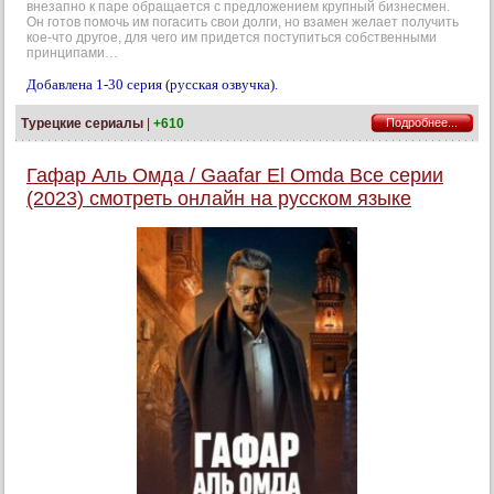
внезапно к паре обращается с предложением крупный бизнесмен.
Он готов помочь им погасить свои долги, но взамен желает получить
кое-что другое, для чего им придется поступиться собственными
принципами…
Добавлена 1-30 серия (русская озвучка).
Турецкие сериалы
|
+610
Подробнее...
Гафар Аль Омда / Gaafar El Omda Все серии
(2023) смотреть онлайн на русском языке