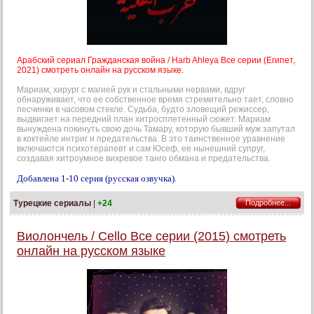
Арабский сериал Гражданская война / Harb Ahleya Все серии (Египет,
2021) смотреть онлайн на русском языке.
Мариам, хирург с магией рук и стальными нервами, вдруг
обнаруживает, что ее собственное время стремительно тает, словно
песчинки в часовом стекле. Судьба, будто зловещий режиссер,
выдвигает на передний план хитросплетенный сюжет. Мариам
вынуждена покинуть свою дочь Тамару, которую бывший муж запутал
в коктейле интриг и предательства. В это таинственное уравнение
включаются психотерапевт и сам Юсеф, ее нынешний супруг,
создавая хитроумное вихревое танго обмана и предательства.
Добавлена 1-10 серия (русская озвучка).
Турецкие сериалы
|
+24
Подробнее...
Виолончель / Cello Все серии (2015) смотреть
онлайн на русском языке