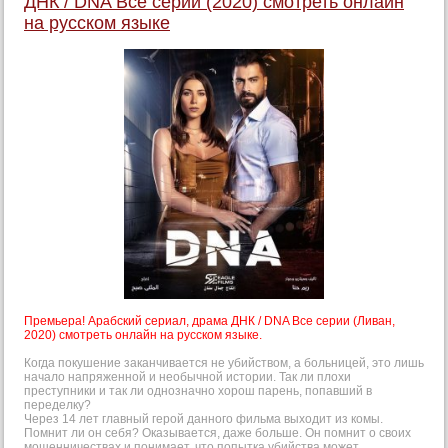
ДНК / DNA Все серии (2020) смотреть онлайн
на русском языке
Премьера! Арабский сериал, драма ДНК / DNA Все серии (Ливан,
2020) смотреть онлайн на русском языке.
Когда покушение заканчивается не убийством, а больницей, это лишь
начало напряженной и необычной истории. Так ли плохи
преступники и так ли однозначно хорош парень, попавший в
переделку?
Через 14 лет главный герой данного фильма выходит из комы.
Помнит ли он себя? Оказывается, даже больше. Он помнит о своих
мошенничествах и понимает, что попытка убийства может