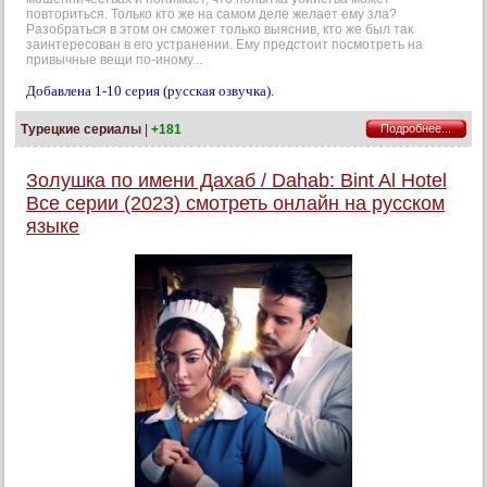
повториться. Только кто же на самом деле желает ему зла?
Разобраться в этом он сможет только выяснив, кто же был так
заинтересован в его устранении. Ему предстоит посмотреть на
привычные вещи по-иному...
Добавлена 1-10 серия (русская озвучка).
Турецкие сериалы
|
+181
Подробнее...
Золушка по имени Дахаб / Dahab: Bint Al Hotel
Все серии (2023) смотреть онлайн на русском
языке