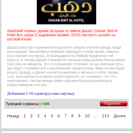
Арабский сериал, драма Золушка по имени Дахаб / Dahab: Bint Al
Hotel Все серии (Саудовская Аравия, 2023) смотреть онлайн на
русском языке.
Дахаб работает горничной в одном из лучших отелей города, когда
она находит бизнесмена Найефа лежащего в луже крови, именно
она спасает его жизнь. В благодарность Найеф предлагает ей
работу, и теперь Дахаб становится личным помощником бизнесмена.
Они оба не ожидали, что это решение отправит их на опасный путь,
где будут сталкиваться с различными трудностями. Вместе они будут
искать правду, и Дахаб научится многому о жизни и о себе. Кроме
того, она влюбится в своего работодателя, но понимает, что это
невозможно, так как между ними слишком большая разница в
общественном статусе...
Добавлена 1-10 серия (русская озвучка).
Турецкие сериалы
|
+185
Подробнее...
Назад
1
2
3
4
5
6
7
8
9
10
...
213
Далее