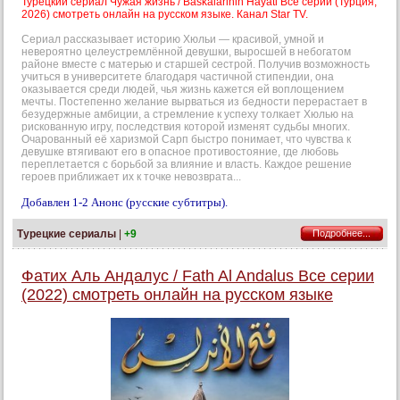
Турецкий сериал Чужая жизнь / Baskalarinin Hayati Все серии (Турция,
2026) смотреть онлайн на русском языке. Канал Star TV.
Сериал рассказывает историю Хюльи — красивой, умной и
невероятно целеустремлённой девушки, выросшей в небогатом
районе вместе с матерью и старшей сестрой. Получив возможность
учиться в университете благодаря частичной стипендии, она
оказывается среди людей, чья жизнь кажется ей воплощением
мечты. Постепенно желание вырваться из бедности перерастает в
безудержные амбиции, а стремление к успеху толкает Хюлью на
рискованную игру, последствия которой изменят судьбы многих.
Очарованный её харизмой Сарп быстро понимает, что чувства к
девушке втягивают его в опасное противостояние, где любовь
переплетается с борьбой за влияние и власть. Каждое решение
героев приближает их к точке невозврата...
Добавлен 1-2 Анонс (русские субтитры).
Турецкие сериалы
|
+9
Подробнее...
Фатих Аль Андалус / Fath Al Andalus Все серии
(2022) смотреть онлайн на русском языке