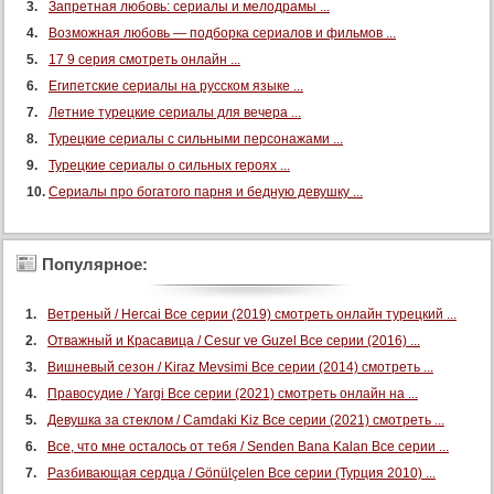
Запретная любовь: сериалы и мелодрамы ...
Возможная любовь — подборка сериалов и фильмов ...
17 9 серия смотреть онлайн ...
Египетские сериалы на русском языке ...
Летние турецкие сериалы для вечера ...
Турецкие сериалы с сильными персонажами ...
Турецкие сериалы о сильных героях ...
Сериалы про богатого парня и бедную девушку ...
Популярное:
Ветреный / Hercai Все серии (2019) смотреть онлайн турецкий ...
Отважный и Красавица / Cesur ve Guzel Все серии (2016) ...
Вишневый сезон / Kiraz Mevsimi Все серии (2014) смотреть ...
Правосудие / Yargi Все серии (2021) смотреть онлайн на ...
Девушка за стеклом / Camdaki Kiz Все серии (2021) смотреть ...
Все, что мне осталось от тебя / Senden Bana Kalan Все серии ...
Разбивающая сердца / Gönülçelen Все серии (Турция 2010) ...