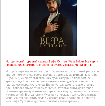
Исторический турецкий сериал Вефа Султан / Vefa Sultan Все серии
(Турция, 2025) смотреть онлайн на русском языке. Канал TRT 1.
История сериала — это не просто хроника эпохи, а тонкий рассказ о
внутреннем пути человека, ищущего истину. Муслихиддин Мустафа
— ученый, мыслитель и странник духа, живущий в переломное
время, когда Константинополь меняет свою судьбу и становится
частью мусульманского мира. Его не устраивают готовые ответы:
один вопрос запускает цепь событий, которые вынуждают героя
оставить привычную жизнь и отправиться в путь, полный испытаний
и откровений. В странствии Мустафа открывает для себя масштаб
мира, учится понимать людей и самого себя, постепенно обретая
имя Вефа Султан — духовный символ своего времени...