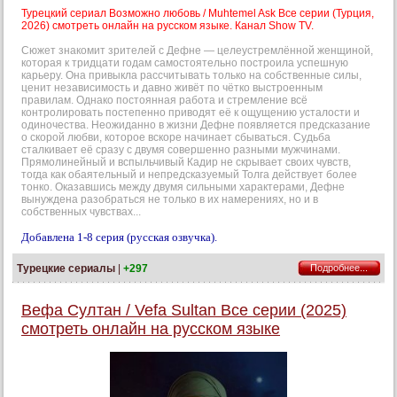
Турецкий сериал Возможно любовь / Muhtemel Ask Все серии (Турция,
2026) смотреть онлайн на русском языке. Канал Show TV.
Сюжет знакомит зрителей с Дефне — целеустремлённой женщиной,
которая к тридцати годам самостоятельно построила успешную
карьеру. Она привыкла рассчитывать только на собственные силы,
ценит независимость и давно живёт по чётко выстроенным
правилам. Однако постоянная работа и стремление всё
контролировать постепенно приводят её к ощущению усталости и
одиночества. Неожиданно в жизни Дефне появляется предсказание
о скорой любви, которое вскоре начинает сбываться. Судьба
сталкивает её сразу с двумя совершенно разными мужчинами.
Прямолинейный и вспыльчивый Кадир не скрывает своих чувств,
тогда как обаятельный и непредсказуемый Толга действует более
тонко. Оказавшись между двумя сильными характерами, Дефне
вынуждена разобраться не только в их намерениях, но и в
собственных чувствах...
Добавлена 1-8 серия (русская озвучка).
Турецкие сериалы
|
+297
Подробнее...
Вефа Султан / Vefa Sultan Все серии (2025)
смотреть онлайн на русском языке