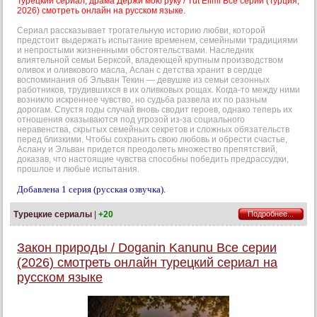
Турецкий сериал, драма Держи мою руку / Tut Elimi Все серии (Турция,
2026) смотреть онлайн на русском языке.
Сериал рассказывает трогательную историю любви, которой
предстоит выдержать испытание временем, семейными традициями
и непростыми жизненными обстоятельствами. Наследник
влиятельной семьи Берксой, владеющей крупным производством
оливок и оливкового масла, Аслан с детства хранит в сердце
воспоминания об Эльван Текин — девушке из семьи сезонных
работников, трудившихся в их оливковых рощах. Когда-то между ними
возникло искреннее чувство, но судьба развела их по разным
дорогам. Спустя годы случай вновь сводит героев, однако теперь их
отношения оказываются под угрозой из-за социального
неравенства, скрытых семейных секретов и сложных обязательств
перед близкими. Чтобы сохранить свою любовь и обрести счастье,
Аслану и Эльван придется преодолеть множество препятствий,
доказав, что настоящие чувства способны победить предрассудки,
прошлое и любые испытания.
Добавлена 1 серия (русская озвучка).
Турецкие сериалы
|
+20
Подробнее...
Закон природы / Doganin Kanunu Все серии
(2026) смотреть онлайн турецкий сериал на
русском языке