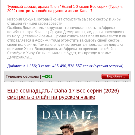
Турецкий сериал, драма Плен / Esaret 1-2 сезон Все серии (Турция,
2022) смотреть онлайн на русском языке. Kanal 7.
История Орхуна, который хочет отомстить за свою сестру, и Хиры,
ставшей узницей своей совести.
Особняк Демирханлы сокрушает трагическая весть - в Африке
погибла сестра-близнец Орхуна Демирханлы, лидера и наследника
их могущественной семьи. Орхуна охватывает пламя ненависти и он
отправляется в Африку, чтобы отомстить за смерть своей сестры,
своей половинки. Там на его пути встречается прекрасная девушка
по имени Хира. Возвращаясь из Африки он привозит с собой в
Стамбул и Хиру. Отныне ничто не будет, как прежде в семье
Демирханлы...
Добавлена 1-356; 3 сезон: 435-490, 528-557 серия (русская озвучка).
Турецкие сериалы
|
+4201
Подробнее...
Еще семнадцать / Daha 17 Все серии (2026)
смотреть онлайн на русском языке