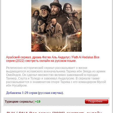
Арабский сериал, драма Фатих Аль Андалус / Fath Al Andalus Все
серии (2022) смотреть онлайн на русском языке.
Религиозно-исторический сериал рассказывает о жизни
выдающегося исламского военачальника Тарика ибн Зияда из армии
Омейядов. Он сделал множество великих завоеваний в городах
Танжер, Сеута и Толедо и завоевал Андалусию. В сериале также
рассказывается о знаменитом споре Тарика с его командиром Мусой
ибн Нусайром.
Добавлена 1-29 серия (русская озвучка).
Турецкие сериалы
|
+19
Подробнее...