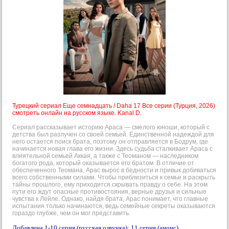
Турецкий сериал Еще семнадцать / Daha 17 Все серии (Турция, 2026)
смотреть онлайн на русском языке. Kanal D.
Сериал рассказывает историю Араса — смелого юноши, который с
детства был разлучен со своей семьей. Единственной надеждой для
него остается поиск брата, поэтому он отправляется в Бодрум, где
начинается новая глава его жизни. Здесь судьба сталкивает Араса с
влиятельной семьей Аккая, а также с Теоманом — наследником
богатого рода, который оказывается его братом. В отличие от
обеспеченного Теомана, Арас вырос в бедности и привык добиваться
всего собственными силами. Чтобы приблизиться к семье и раскрыть
тайны прошлого, ему приходится скрывать правду о себе. На этом
пути его ждут опасные противостояния, верные друзья и сильные
чувства к Лейле. Однако, найдя брата, Арас понимает, что главные
испытания только начинаются, ведь семейные секреты оказываются
гораздо глубже, чем он мог представить.
Добавлена 1-10 серия (русская озвучка); 11 серия (анонс).