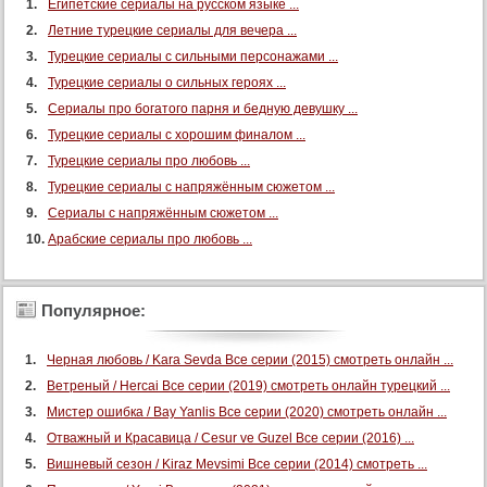
Египетские сериалы на русском языке ...
53 серия
Летние турецкие сериалы для вечера ...
53 серия (суб)
Турецкие сериалы с сильными персонажами ...
Турецкие сериалы о сильных героях ...
54 серия
Сериалы про богатого парня и бедную девушку ...
54 серия (суб)
Турецкие сериалы с хорошим финалом ...
55 серия
Турецкие сериалы про любовь ...
55 серия (суб)
Турецкие сериалы с напряжённым сюжетом ...
56 серия
Сериалы с напряжённым сюжетом ...
56 серия (суб)
Арабские сериалы про любовь ...
57 серия
57 серия (суб)
Популярное:
58 серия
Черная любовь / Kara Sevda Все серии (2015) смотреть онлайн ...
58 серия (суб)
Ветреный / Hercai Все серии (2019) смотреть онлайн турецкий ...
59 серия
Мистер ошибка / Bay Yanlis Все серии (2020) смотреть онлайн ...
59 серия (суб)
Отважный и Красавица / Cesur ve Guzel Все серии (2016) ...
60 серия
Вишневый сезон / Kiraz Mevsimi Все серии (2014) смотреть ...
60 серия (суб)