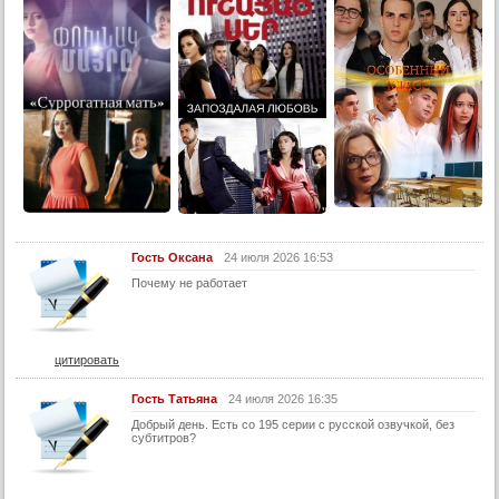
14 серия
14 серия (суб)
15 серия
15 серия (суб)
16 серия
16 серия (суб)
17 серия
17 серия (суб)
Гость Оксана
24 июля 2026 16:53
18 серия
Почему не работает
18 серия (суб)
19 серия
цитировать
19 серия (суб)
20 серия
Гость Татьяна
24 июля 2026 16:35
Добрый день. Есть со 195 серии с русской озвучкой, без
20 серия (суб)
субтитров?
21 серия
21 серия (суб)