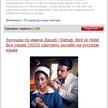
повториться. Только кто же на самом деле желает ему зла?
Разобраться в этом он сможет только выяснив, кто же был так
заинтересован в его устранении. Ему предстоит посмотреть на
привычные вещи по-иному...
Добавлена 1-10 серия (русская озвучка).
Турецкие сериалы
|
+181
Подробнее...
Золушка по имени Дахаб / Dahab: Bint Al Hotel
Все серии (2023) смотреть онлайн на русском
языке