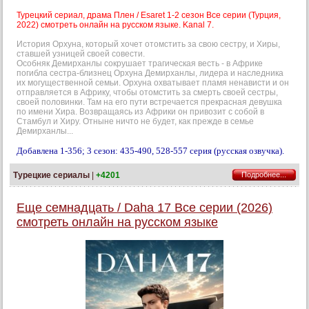
Турецкий сериал, драма Плен / Esaret 1-2 сезон Все серии (Турция,
2022) смотреть онлайн на русском языке. Kanal 7.
История Орхуна, который хочет отомстить за свою сестру, и Хиры,
ставшей узницей своей совести.
Особняк Демирханлы сокрушает трагическая весть - в Африке
погибла сестра-близнец Орхуна Демирханлы, лидера и наследника
их могущественной семьи. Орхуна охватывает пламя ненависти и он
отправляется в Африку, чтобы отомстить за смерть своей сестры,
своей половинки. Там на его пути встречается прекрасная девушка
по имени Хира. Возвращаясь из Африки он привозит с собой в
Стамбул и Хиру. Отныне ничто не будет, как прежде в семье
Демирханлы...
Добавлена 1-356; 3 сезон: 435-490, 528-557 серия (русская озвучка).
Турецкие сериалы
|
+4201
Подробнее...
Еще семнадцать / Daha 17 Все серии (2026)
смотреть онлайн на русском языке