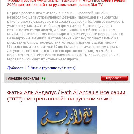
Турецкий сериал Чужая жизнь / Baskalarinin Hayati Все серии (Турция,
2026) смотреть онлайн на русском языке. Канал Star TV.
Сериал рассказывает историю Хюльи — красивой, умной и
невероятно целеустремлённой девушки, выросшей в небогатом
районе вместе с матерью и старшей сестрой. Получив возможность
учиться в университете благодаря частичной стипендии, она
оказывается среди людей, чья жизнь кажется ей воплощением
мечты. Постепенно желание вырваться из бедности перерастает в
безудержные амбиции, а стремление к успеху толкает Хюлью на
рискованную игру, последствия которой изменят судьбы многих.
Очарованный её харизмой Сарп быстро понимает, что чувства к
девушке втягивают его в опасное противостояние, где любовь
переплетается с борьбой за влияние и власть. Каждое решение
героев приближает их к точке невозврата...
Добавлен 1-2 Анонс (русские субтитры).
Турецкие сериалы
|
+9
Подробнее...
Фатих Аль Андалус / Fath Al Andalus Все серии
(2022) смотреть онлайн на русском языке