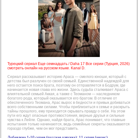
Турецкий сериал Еще семнадцать / Daha 17 Все серии (Турция, 2026)
смотреть онлайн на русском языке. Kanal D.
Сериал рассказывает историю Араса — смелого юноши, который с
детства был разлучен со своей семьей. Единственной надеждой для
него остается поиск брата, поэтому он отправляется в Бодрум, где
начинается новая глава его жизни. Здесь судьба сталкивает Араса с
влиятельной семьей Аккая, а также с Теоманом — наследником
богатого рода, который оказывается его братом. В отличие от
обеспеченного Теомана, Арас вырос в бедности и привык добиваться
всего собственными силами. Чтобы приблизиться к семье и раскрыть
тайны прошлого, ему приходится скрывать правду о себе. На этом
пути его ждут опасные противостояния, верные друзья и сильные
чувства к Лейле. Однако, найдя брата, Арас понимает, что главные
испытания только начинаются, ведь семейные секреты оказываются
гораздо глубже, чем он мог представить.
Добавлена 1-10 серия (русская озвучка); 11 серия (анонс).