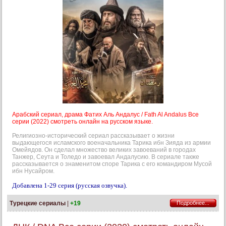
Арабский сериал, драма Фатих Аль Андалус / Fath Al Andalus Все
серии (2022) смотреть онлайн на русском языке.
Религиозно-исторический сериал рассказывает о жизни
выдающегося исламского военачальника Тарика ибн Зияда из армии
Омейядов. Он сделал множество великих завоеваний в городах
Танжер, Сеута и Толедо и завоевал Андалусию. В сериале также
рассказывается о знаменитом споре Тарика с его командиром Мусой
ибн Нусайром.
Добавлена 1-29 серия (русская озвучка).
Турецкие сериалы
|
+19
Подробнее...