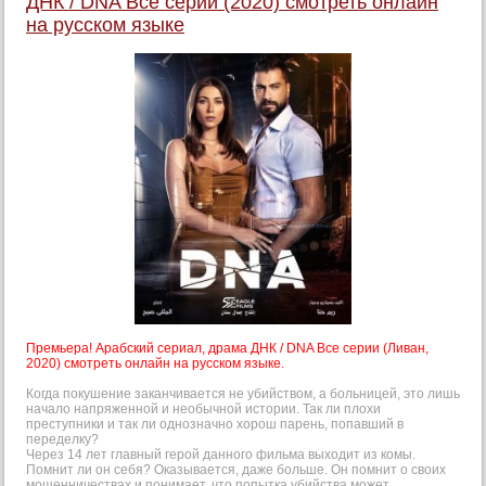
ДНК / DNA Все серии (2020) смотреть онлайн
на русском языке
Премьера! Арабский сериал, драма ДНК / DNA Все серии (Ливан,
2020) смотреть онлайн на русском языке.
Когда покушение заканчивается не убийством, а больницей, это лишь
начало напряженной и необычной истории. Так ли плохи
преступники и так ли однозначно хорош парень, попавший в
переделку?
Через 14 лет главный герой данного фильма выходит из комы.
Помнит ли он себя? Оказывается, даже больше. Он помнит о своих
мошенничествах и понимает, что попытка убийства может