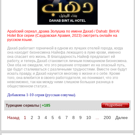
Арабский сериал, драма Золушка по имени Дахаб / Dahab: Bint Al
Hotel Все серии (Саудовская Аравия, 2023) смотреть онлайн на
русском языке.
Дахаб работает горничной в одном из лучших отелей города, когда
она находит бизнесмена Найефа лежащего в луже крови, именно
она спасает его жизнь. В благодарность Найеф предлагает ей
работу, и теперь Дахаб становится личным помощником бизнесмена.
Они оба не ожидали, что это решение отправит их на опасный путь,
где будут сталкиваться с различными трудностями. Вместе они будут
искать правду, и Дахаб научится многому о жизни и о себе. Кроме
того, она влюбится в своего работодателя, но понимает, что это
невозможно, так как между ними слишком большая разница в
общественном статусе...
Добавлена 1-10 серия (русская озвучка).
Турецкие сериалы
|
+185
Подробнее...
Назад
1
2
3
4
5
6
7
8
9
10
...
200
Далее