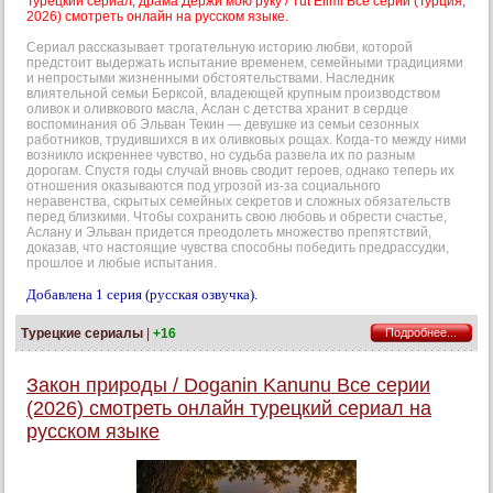
Турецкий сериал, драма Держи мою руку / Tut Elimi Все серии (Турция,
2026) смотреть онлайн на русском языке.
Сериал рассказывает трогательную историю любви, которой
предстоит выдержать испытание временем, семейными традициями
и непростыми жизненными обстоятельствами. Наследник
влиятельной семьи Берксой, владеющей крупным производством
оливок и оливкового масла, Аслан с детства хранит в сердце
воспоминания об Эльван Текин — девушке из семьи сезонных
работников, трудившихся в их оливковых рощах. Когда-то между ними
возникло искреннее чувство, но судьба развела их по разным
дорогам. Спустя годы случай вновь сводит героев, однако теперь их
отношения оказываются под угрозой из-за социального
неравенства, скрытых семейных секретов и сложных обязательств
перед близкими. Чтобы сохранить свою любовь и обрести счастье,
Аслану и Эльван придется преодолеть множество препятствий,
доказав, что настоящие чувства способны победить предрассудки,
прошлое и любые испытания.
Добавлена 1 серия (русская озвучка).
Турецкие сериалы
|
+16
Подробнее...
Закон природы / Doganin Kanunu Все серии
(2026) смотреть онлайн турецкий сериал на
русском языке