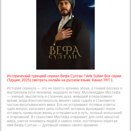
Исторический турецкий сериал Вефа Султан / Vefa Sultan Все серии
(Турция, 2025) смотреть онлайн на русском языке. Канал TRT 1.
История сериала — это не просто хроника эпохи, а тонкий рассказ о
внутреннем пути человека, ищущего истину. Муслихиддин Мустафа
— ученый, мыслитель и странник духа, живущий в переломное
время, когда Константинополь меняет свою судьбу и становится
частью мусульманского мира. Его не устраивают готовые ответы:
один вопрос запускает цепь событий, которые вынуждают героя
оставить привычную жизнь и отправиться в путь, полный испытаний
и откровений. В странствии Мустафа открывает для себя масштаб
мира, учится понимать людей и самого себя, постепенно обретая
имя Вефа Султан — духовный символ своего времени...