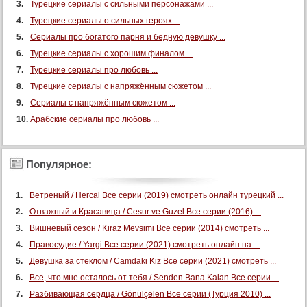
Турецкие сериалы с сильными персонажами ...
Турецкие сериалы о сильных героях ...
Сериалы про богатого парня и бедную девушку ...
Турецкие сериалы с хорошим финалом ...
Турецкие сериалы про любовь ...
Турецкие сериалы с напряжённым сюжетом ...
Сериалы с напряжённым сюжетом ...
Арабские сериалы про любовь ...
Популярное:
Ветреный / Hercai Все серии (2019) смотреть онлайн турецкий ...
Отважный и Красавица / Cesur ve Guzel Все серии (2016) ...
Вишневый сезон / Kiraz Mevsimi Все серии (2014) смотреть ...
Правосудие / Yargi Все серии (2021) смотреть онлайн на ...
Девушка за стеклом / Camdaki Kiz Все серии (2021) смотреть ...
Все, что мне осталось от тебя / Senden Bana Kalan Все серии ...
Разбивающая сердца / Gönülçelen Все серии (Турция 2010) ...