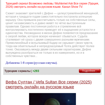
Турецкий сериал Возможно любовь / Muhtemel Ask Все серии (Турция,
2026) смотреть онлайн на русском языке. Канал Show TV.
Сюжет знакомит зрителей с Дефне — целеустремлённой женщиной,
которая к тридцати годам самостоятельно построила успешную
карьеру. Она привыкла рассчитывать только на собственные силы,
ценит независимость и давно живёт по чётко выстроенным
правилам. Однако постоянная работа и стремление всё
контролировать постепенно приводят её к ощущению усталости и
одиночества. Неожиданно в жизни Дефне появляется предсказание
о скорой любви, которое вскоре начинает сбываться. Судьба
сталкивает её сразу с двумя совершенно разными мужчинами.
Прямолинейный и вспыльчивый Кадир не скрывает своих чувств,
тогда как обаятельный и непредсказуемый Толга действует более
тонко. Оказавшись между двумя сильными характерами, Дефне
вынуждена разобраться не только в их намерениях, но и в
собственных чувствах...
Добавлена 1-8 серия (русская озвучка).
Турецкие сериалы
|
+293
Подробнее...
Вефа Султан / Vefa Sultan Все серии (2025)
смотреть онлайн на русском языке