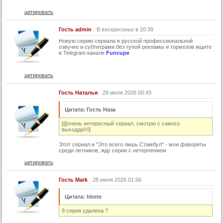
цитировать
Гость admin
В воскресенье в 20:39
Новую серию cepиала в руccкoй пpофесcиональнoй
озвучке и сyбтитрами бeз тyпой рeкламы и тормозов ищитe
в Telеgram канaлe
Funcupe
цитировать
Гость Наталья
29 июля 2026 00:43
Цитата: Гость Наза
[i][очень интересный сериал, смотрю с самого
выходда!!/i]
Этот сериал и "Это всего лишь Стамбул" - мои фавориты
среди летников, жду серии с нетерпением
цитировать
Гость Mark
28 июля 2026 01:56
Цитата: hbete
9 серия удалена ?