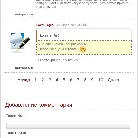
обид он идет и делает какую то тупость, что потом прибить
охота бывает
цитировать
Гость Ayla
27 июля 2026 17:06
Цитата: 🦕🌷
мне очень очень понравилось
Особенно сцена с теоден
Вы тоже фанат TeoDen ?☺
цитировать
Назад
1
2
3
4
5
6
7
8
9
10
Далее
Добавление комментария
Ваше Имя:
Ваш E-Mail: