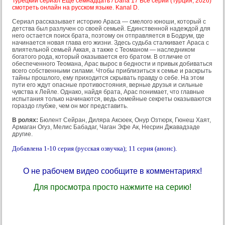
Турецкий сериал Еще семнадцать / Daha 17 Все серии (Турция, 2026)
смотреть онлайн на русском языке. Kanal D.
Сериал рассказывает историю Араса — смелого юноши, который с
детства был разлучен со своей семьей. Единственной надеждой для
него остается поиск брата, поэтому он отправляется в Бодрум, где
начинается новая глава его жизни. Здесь судьба сталкивает Араса с
влиятельной семьей Аккая, а также с Теоманом — наследником
богатого рода, который оказывается его братом. В отличие от
обеспеченного Теомана, Арас вырос в бедности и привык добиваться
всего собственными силами. Чтобы приблизиться к семье и раскрыть
тайны прошлого, ему приходится скрывать правду о себе. На этом
пути его ждут опасные противостояния, верные друзья и сильные
чувства к Лейле. Однако, найдя брата, Арас понимает, что главные
испытания только начинаются, ведь семейные секреты оказываются
гораздо глубже, чем он мог представить.
В ролях:
Бюлент Сейран, Диляра Аксюек, Онур Озтюрк, Гюнеш Хаят,
Армаган Огуз, Мелис Бабадаг, Чаган Эфе Ак, Несрин Джавадзаде
другие.
Добавлена 1-10 серия (русская озвучка); 11 серия (анонс).
О не рабочем видео сообщите в комментариях!
Для просмотра просто нажмите на серию!