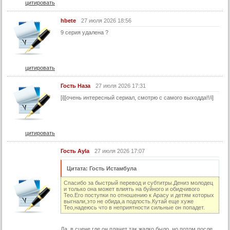
цитировать
hbete
27 июля 2026 18:56
9 серия удалена ?
цитировать
Гость Наза
27 июля 2026 17:31
[i][очень интересный сериал, смотрю с самого выходда!!/i]
цитировать
Гость Ayla
27 июля 2026 17:07
Цитата: Гость Истамбула
Спасибо за быстрый перевод и субтитры.Дениз молодец
и только она может влиять на буйного и обидчивого
Тео.Его поступки по отношению к Арасу и детям которых
выгнали,это не обида,а подлость.Кутай еще хуже
Тео,надеюсь что в неприятности сильные он попадет.
Да, в сцене где он плачет так жалко было, но потом после