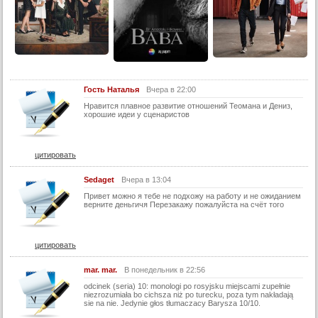
Гость Наталья
Вчера в 22:00
Нравится плавное развитие отношений Теомана и Дениз,
хорошие идеи у сценаристов
цитировать
Sedaget
Вчера в 13:04
Привет можно я тебе не подхожу на работу и не ожиданием
верните деньгичя Перезакажу пожалуйста на счёт того
цитировать
mar. mar.
В понедельник в 22:56
odcinek (seria) 10: monologi po rosyjsku miejscami zupełnie
niezrozumiała bo cichsza niż po turecku, poza tym nakładają
sie na nie. Jedynie głos tłumaczacy Barysza 10/10.