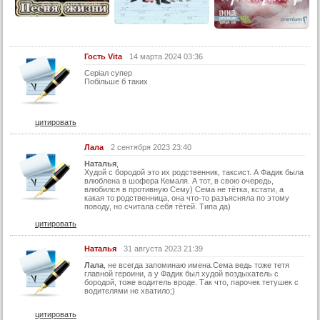
Гость Vita
14 марта 2024 03:36
Серіал супер
Побільше б таких
цитировать
Лала
2 сентября 2023 23:40
Наталья
,
Худой с бородой это их родственник, таксист. А Фадик была
влюблена в шофера Кемаля. А тот, в свою очередь,
влюбился в противную Сему) Сема не тётка, кстати, а
какая то родственница, она что-то разъясняла по этому
поводу, но считала себя тётей. Типа да)
цитировать
Наталья
31 августа 2023 21:39
Лала
, не всегда запоминаю имена.Сема ведь тоже тетя
главной героини, а у Фадик был худой воздыхатель с
бородой, тоже водитель вроде. Так что, парочек тетушек с
водителями не хватило;)
цитировать