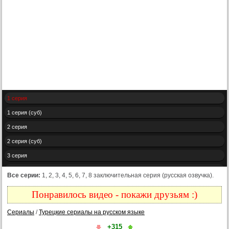
1 серия
1 серия (суб)
2 серия
2 серия (суб)
3 серия
3 серия (суб)
Все серии:
1, 2, 3, 4, 5, 6, 7, 8 заключительная серия (русская озвучка).
4 серия
Понравилось видео - покажи друзьям :)
4 серия (суб)
Сериалы
/
Турецкие сериалы на русском языке
5 серия
+315
5 серия (суб)