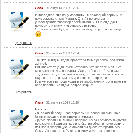
Лала
31 августа 2023 12:36
И последнее, что хочу добавить - в последней серии мне
прямо жалко стало Мурата. Эта Яз во многом
унаследовала характер своей мамаши. Она ещё даст
прикурить и мужу, и свекрови, это точно!
Я так пишу, как будто это на самом деле реальные люди
цитировать
Лала
31 августа 2023 12:34
Так что Фындык Фадик пролетела мимо усатого, бедняжка
:winked:
Вот насчёт отца да, очень странно, что не пояснили. Тут,
мне кажется, два варианта. Или эта боевая тётка сама
тогда на мосту стреляла в мужа, потом раскаялась, и все
годы пытается с ним помириться, хотя вряд ли.
Или же все это происходит в её воображении, хотя тоже так
себе версия. В общем, вопрос открыт...
цитировать
Лала
31 августа 2023 12:29
Наталья
,
Да, весёлый получился сериальчик, особенно смешные
были эпизоды с мамашами и тетками.
Другие любовные линии, наверное, из-за срочного закрытия
не развили. Водитель же явно был влюблен в приехавшую
из Ризе и говорящую на дичайшем диалекте противную
Сему. Интересно, в Ризе на самом деле так произносят