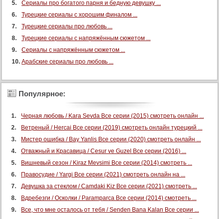
Сериалы про богатого парня и бедную девушку ...
Турецкие сериалы с хорошим финалом ...
Турецкие сериалы про любовь ...
Турецкие сериалы с напряжённым сюжетом ...
Сериалы с напряжённым сюжетом ...
Арабские сериалы про любовь ...
Популярное:
Черная любовь / Kara Sevda Все серии (2015) смотреть онлайн ...
Ветреный / Hercai Все серии (2019) смотреть онлайн турецкий ...
Мистер ошибка / Bay Yanlis Все серии (2020) смотреть онлайн ...
Отважный и Красавица / Cesur ve Guzel Все серии (2016) ...
Вишневый сезон / Kiraz Mevsimi Все серии (2014) смотреть ...
Правосудие / Yargi Все серии (2021) смотреть онлайн на ...
Девушка за стеклом / Camdaki Kiz Все серии (2021) смотреть ...
Вдребезги / Осколки / Paramparca Все серии (2014) смотреть ...
Все, что мне осталось от тебя / Senden Bana Kalan Все серии ...