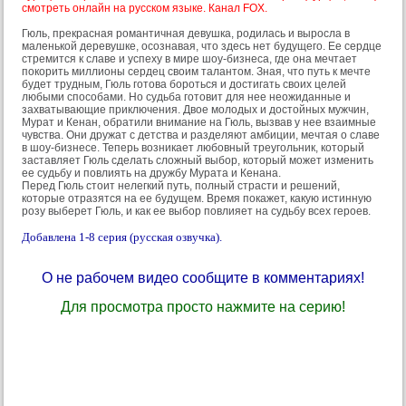
смотреть онлайн на русском языке. Канал FOX.
Гюль, прекрасная романтичная девушка, родилась и выросла в
маленькой деревушке, осознавая, что здесь нет будущего. Ее сердце
стремится к славе и успеху в мире шоу-бизнеса, где она мечтает
покорить миллионы сердец своим талантом. Зная, что путь к мечте
будет трудным, Гюль готова бороться и достигать своих целей
любыми способами. Но судьба готовит для нее неожиданные и
захватывающие приключения. Двое молодых и достойных мужчин,
Мурат и Кенан, обратили внимание на Гюль, вызвав у нее взаимные
чувства. Они дружат с детства и разделяют амбиции, мечтая о славе
в шоу-бизнесе. Теперь возникает любовный треугольник, который
заставляет Гюль сделать сложный выбор, который может изменить
ее судьбу и повлиять на дружбу Мурата и Кенана.
Перед Гюль стоит нелегкий путь, полный страсти и решений,
которые отразятся на ее будущем. Время покажет, какую истинную
розу выберет Гюль, и как ее выбор повлияет на судьбу всех героев.
Добавлена 1-8 серия (русская озвучка).
О не рабочем видео сообщите в комментариях!
Для просмотра просто нажмите на серию!