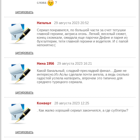
слова
?
цитировать
Наталья
29 августа 2023 20:52
Сериал понравился, по большей части за счет тетушки
главной героини, актриса огонь. Легкий, веселый сюжет,
конец скомкали, ожидала еще парочки Дефне и парня из
бухгалтерии, тети главной героини и водителя. И с папой
непонятно:(
цитировать
Нина 1956
29 августа 2023 16:21
Какой банальный, сладкий-пресладкий финал... Даже не
интересно.Из Аслы сделали почти ангела, а ведь сколько
гадостей успела натворить, впрочем это типично для
среднего турецкого сериала.
цитировать
Конверт
28 августа 2023 12:25
. Как жалко хороший сериал закончился, а где субтитры?
цитировать