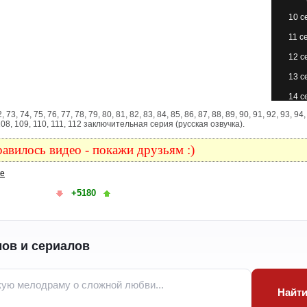
10 с
11 с
12 с
13 с
14 с
 72, 73, 74, 75, 76, 77, 78, 79, 80, 81, 82, 83, 84, 85, 86, 87, 88, 89, 90, 91, 92, 93, 94,
15 с
, 108, 109, 110, 111, 112 заключительная серия (русская озвучка).
16 с
авилось видео - покажи друзьям :)
17 с
ке
18 с
+5180
19 с
20 с
21 с
ов и сериалов
22 с
23 с
Найт
24 с