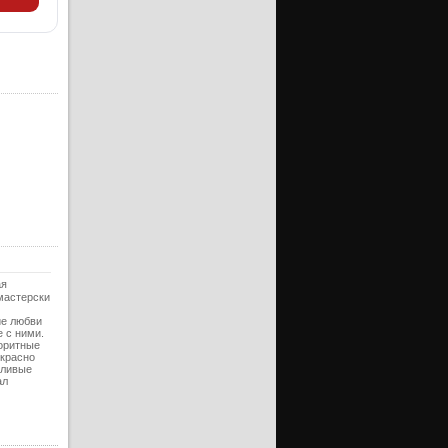
ерия
ерия
ерия
ерия
ерия
ерия
ерия
ерия
ерия
ерия
ая
мастерски
ерия
ие любви
ерия
 с ними.
лоритные
екрасно
ерия
тливые
ал
ерия
ерия
ерия