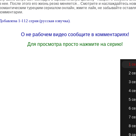
в нее. После этого его жизнь резко меняется... Смотрите и наслаждайтесь но
романтическим турецким сериалом онлайн, жмите лайк, не забывайте оставл
комментарии.
Добавлена 1-112 серия (русская озвучка).
О не рабочем видео сообщите в комментариях!
Для просмотра просто нажмите на серию!
1 с
2 с
3 с
4 с
5 с
6 с
7 с
8 с
9 с