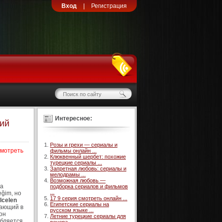
Вход
|
Регистрация
Интересное:
кий
Розы и грехи — сериалы и
смотреть
фильмы онлайн ...
Клюквенный шербет: похожие
турецкие сериалы ...
Запретная любовь: сериалы и
мелодрамы ...
Возможная любовь —
да
подборка сериалов и фильмов
...
ğim, но
17 9 серия смотреть онлайн ...
lcelen
Египетские сериалы на
вающий в
русском языке ...
он
Летние турецкие сериалы для
юбляется