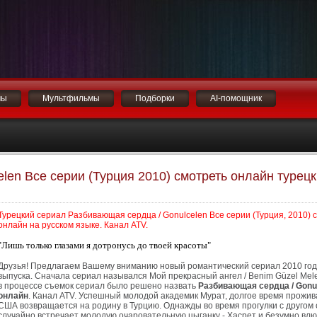
мы
Мультфильмы
Подборки
AI-помощник
len Все серии (Турция 2010) смотреть онлайн турец
Турецкий сериал Разбивающая сердца / Gonulcelen Все серии (Турция, 2010) 
онлайн на русском языке. Канал ATV.
"Лишь только глазами я дотронусь до твоей красоты"
Друзья! Предлагаем Вашему вниманию новый романтический сериал 2010 го
выпуска. Сначала сериал назывался Мой прекрасный ангел / Benim Güzel Mele
в процессе съемок сериал было решено назвать
Разбивающая сердца / Gonu
онлайн
. Канал ATV. Успешный молодой академик Мурат, долгое время прожи
США возвращается на родину в Турцию. Однажды во время прогулки с другом 
случайно встречает молодую очаровательную цыганку - Хасрет и безумно вл