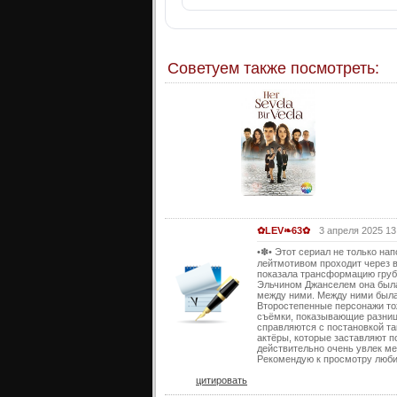
Советуем также посмотреть:
✿LEV❧63✿
3 апреля 2025 13
•✽• Этот сериал не только на
лейтмотивом проходит через 
показала трансформацию грубо
Эльчином Джанселем она была
между ними. Между ними была 
Второстепенные персонажи тож
съёмки, показывающие разницу
справляются с постановкой т
актёры, которые заставляют п
действительно очень увлек ме
Рекомендую к просмотру люби
цитировать