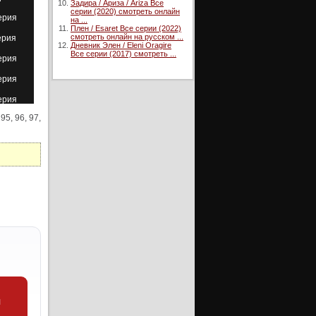
Задира / Ариза / Ariza Все
серии (2020) смотреть онлайн
ерия
на ...
Плен / Esaret Все серии (2022)
смотреть онлайн на русском ...
ерия
Дневник Элен / Eleni Oragire
Все серии (2017) смотреть ...
ерия
ерия
ерия
 95, 96, 97,
ерия
ерия
ерия
ерия
ерия
ерия
ерия
ерия
ерия
и
ерия