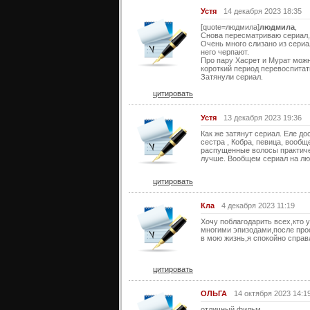
Устя
14 декабря 2023 18:35
[quote=людмила]
людмила
,
Снова пересматриваю сериал,о
Очень много слизано из сери
него черпают.
Про пару Хасрет и Мурат можн
короткий период перевоспитат
Затянули сериал.
цитировать
Устя
13 декабря 2023 19:36
Как же затянут сериал. Еле до
сестра , Кобра, певица, вообщ
распущенные волосы практичес
лучше. Вообщем сериал на лю
цитировать
Кла
4 декабря 2023 11:19
Хочу поблагодарить всех,кто у
многими эпизодами,после прос
в мою жизнь,я спокойно спра
цитировать
ОЛЬГА
14 октября 2023 14:1
отличный фильм