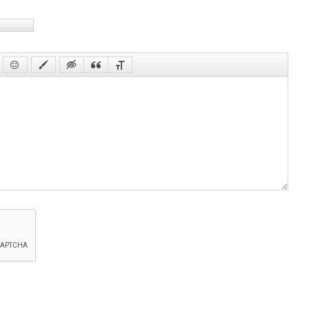
87 с
88 с
89 с
90 с
91 с
92 с
93 с
94 с
95 с
96 с
97 с
98 с
99 с
100 
101 