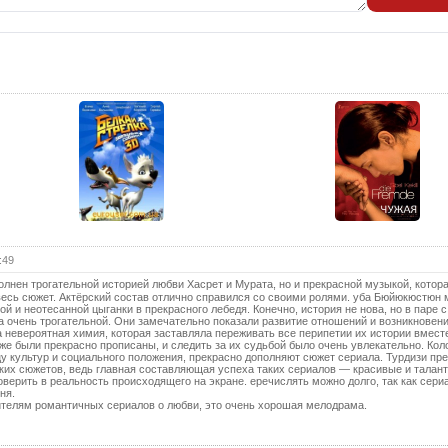
25 с
26 с
27 с
28 с
29 с
30 с
31 с
32 с
33 с
:49
34 с
полнен трогательной историей любви Хасрет и Мурата, но и прекрасной музыкой, котор
весь сюжет. Актёрский состав отлично справился со своими ролями. уба Бюйюкюстюн 
35 с
й и неотесанной цыганки в прекрасного лебедя. Конечно, история не нова, но в паре с
 очень трогательной. Они замечательно показали развитие отношений и возникновен
36 с
невероятная химия, которая заставляла переживать все перипетии их истории вместе
е были прекрасно прописаны, и следить за их судьбой было очень увлекательно. Ко
 культур и социального положения, прекрасно дополняют сюжет сериала. Турдизи пр
37 с
аких сюжетов, ведь главная составляющая успеха таких сериалов — красивые и талан
оверить в реальность происходящего на экране. еречислять можно долго, так как сери
38 с
ня.
телям романтичных сериалов о любви, это очень хорошая мелодрама.
39 с
40 с