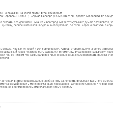
41 с
н не похож ни на какой другой турецкий фильм
42 с
ала Серебро (ГЮМЮШ). Сериал Серебро (ГЮМЮШ) очень добротный сериал, по сей де
43 с
о сказать, что для жизни цыганка и благородный эстет музыкант думаю сложновато, за
ь цыганку, вернее цыганская натура она специфична, ее очень хорошо показали в сери
44 с
45 с
46 с
смотрела. Кое как гл. герой к 104 серии созрел. Актеры второго эшелона более интерес
47 с
ем цыганский табор по живее был, разбавлял тягомотину. Туба похоже на цыганку, при
ки при ее низком лбе закрывали все лицо, в конце когда стали прибирать волосы ста
бителя.
48 с
49 с
50 с
51 с
частвовал в этом сериале,за сценарий,за игру за лёгкость фильма,я так много смеяла
мотра каждой серии у меня всегда было прекрасное настроение.Спасибо что приноси
вляюсь со своими проблемами благодаря этому сериалу
52 с
53 с
54 с
9
55 с