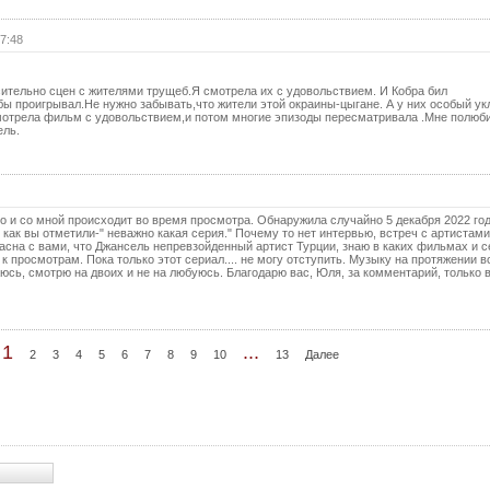
71 с
72 с
7:48
73 с
сительно сцен с жителями трущеб.Я смотрела их с удовольствием. И Кобра бил
74 с
ы проигрывал.Не нужно забывать,что жители этой окраины-цыгане. А у них особый ук
Смотрела фильм с удовольствием,и потом многие эпизоды пересматривала .Мне полюб
75 с
ель.
76 с
77 с
то и со мной происходит во время просмотра. Обнаружила случайно 5 декабря 2022 год
78 с
 как вы отметили-" неважно какая серия." Почему то нет интервью, встреч с артистам
ласна с вами, что Джансель непревзойденный артист Турции, знаю в каких фильмах и 
79 с
 к просмотрам. Пока только этот сериал.... не могу отступить. Музыку на протяжении в
сь, смотрю на двоих и не на любуюсь. Благодарю вас, Юля, за комментарий, только 
80 с
81 с
1
...
82 с
2
3
4
5
6
7
8
9
10
13
Далее
83 с
84 с
85 с
86 с