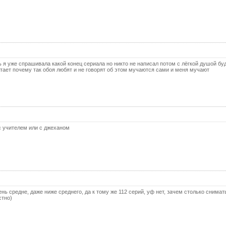
56 с
57 с
58 с
59 с
 я уже спрашивала какой конец сериала но никто не написал потом с лёгкой душой бу
60 с
атает почему так обоя любят и не говорят об этом мучаются сами и меня мучают
61 с
62 с
63 с
64 с
с учителем или с джеханом
65 с
66 с
67 с
68 с
ь средне, даже ниже среднего, да к тому же 112 серий, уф нет, зачем столько снимат
69 с
стно)
70 с