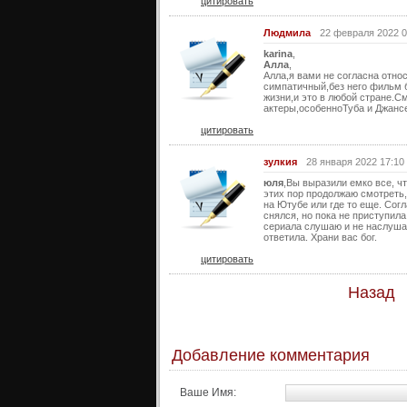
цитировать
Людмила
22 февраля 2022 0
karina
,
Алла
,
Алла,я вами не согласна отно
симпатичный,без него фильм б
жизни,и это в любой стране.
актеры,особенноТуба и Джанс
цитировать
зулкия
28 января 2022 17:10
юля
,Вы выразили емко все, ч
этих пор продолжаю смотреть,
на Ютубе или где то еще. Сог
снялся, но пока не приступила
сериала слушаю и не наслушаю
ответила. Храни вас бог.
цитировать
Назад
Добавление комментария
Ваше Имя: