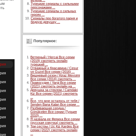
вечера ...
вым
Турецкие сериалы с сильными
персонажами ...
ять
Турецкие сериалы о сильных
героях ...
Сериалы про богатого парня и
бедную девушку ...
Популярное:
Ветреный / Hercai Все серии
(2019) смотреть онлайн
ерия
турецкий ...
Отважный и Красавица / Cesur
ve Guzel Все серии (2016) ...
ерия
Вишневый сезон / Kiraz Mevsimi
Все серии (2014) смотреть ...
ерия
Правосудие / Yargi Все серии
(2021) смотреть онлайн на ...
Девушка за стеклом / Camdaki
ерия
Kiz Все серии (2021) смотреть
...
ерия
Все, что мне осталось от тебя /
Senden Bana Kalan Все серии ...
Разбивающая сердца /
ерия
Gönülçelen Все серии (Турция
2010) ...
ерия
Я назвала ее Фериха Все серии
(русская озвучка) смотреть ...
ерия
Три сестры / Uc Kiz Kardes Все
серии (2022) смотреть онлайн
...
ерия