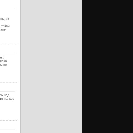
ерия
ерия
нь, из
ерия
 такой
але.
ерия
ерия
ерия
ны,
ерия
ческа
ло по
ерия
ерия
ерия
ерия
сь над
те пользу
ерия
ерия
ерия
ерия