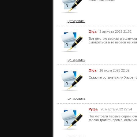
цитировать
Olga
3 августа 2023 21:32
Вот смотрю сериал и волнуюсь
смотреться а то нервов не хв
цитировать
Olga
16 июля 2023 22:02
Скажите останется ли Хазрет 
цитировать
Руфа
20 марта 2022 22:24
Посмотрела первые серии, очен
Жалко тратить время, если че