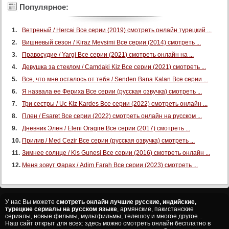
Популярное:
Ветреный / Hercai Все серии (2019) смотреть онлайн турецкий ...
Вишневый сезон / Kiraz Mevsimi Все серии (2014) смотреть ...
Правосудие / Yargi Все серии (2021) смотреть онлайн на ...
Девушка за стеклом / Camdaki Kiz Все серии (2021) смотреть ...
Все, что мне осталось от тебя / Senden Bana Kalan Все серии ...
Я назвала ее Фериха Все серии (русская озвучка) смотреть ...
Три сестры / Uc Kiz Kardes Все серии (2022) смотреть онлайн ...
Плен / Esaret Все серии (2022) смотреть онлайн на русском ...
Дневник Элен / Eleni Oragire Все серии (2017) смотреть ...
Прилив / Med Cezir Все серии (русская озвучка) смотреть ...
Зимнее солнце / Kis Gunesi Все серии (2016) смотреть онлайн ...
Меня зовут Фарах / Adim Farah Все серии (2023) смотреть ...
У нас Вы можете
смотреть онлайн лучшие русские, индийские,
турецкие сериалы на русском языке
, армянские, пакистанские
сериалы, новые фильмы, мультфильмы, телешоу и многое другое...
Наш сайт открыт для всех: здесь можно смотреть онлайн бесплатно в