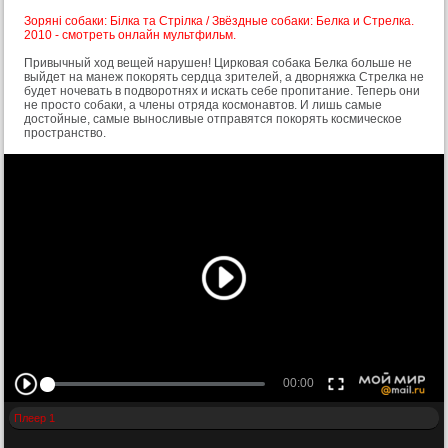
Зоряні собаки: Білка та Стрілка / Звёздные собаки: Белка и Стрелка.
2010 - смотреть онлайн мультфильм.
Привычный ход вещей нарушен! Цирковая собака Белка больше не
выйдет на манеж покорять сердца зрителей, а дворняжка Стрелка не
будет ночевать в подворотнях и искать себе пропитание. Теперь они
не просто собаки, а члены отряда космонавтов. И лишь самые
достойные, самые выносливые отправятся покорять космическое
пространство.
Плеер 1