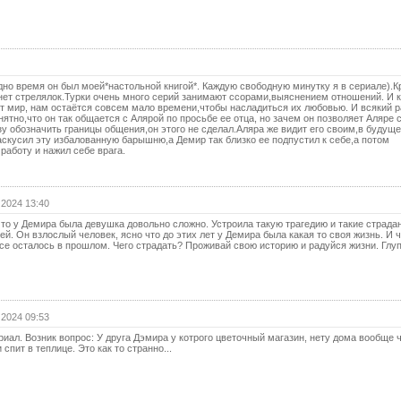
18 с
(с
19 с
19 с
(с
но время он был моей*настольной книгой*. Каждую свободную минутку я в сериале).К
нет стрелялок.Турки очень много серий занимают ссорами,выяснением отношений. И к
20 с
 мир, нам остаётся совсем мало времени,чтобы насладиться их любовью. И всякий р
ятно,что он так общается с Алярой по просьбе ее отца, но зачем он позволяет Аляре 
у обозначить границы общения,он этого не сделал.Аляра же видит его своим,в будущ
20 с
скусил эту избалованную барышню,а Демир так близко ее подпустил к себе,а потом
(с
работу и нажил себе врага.
21 с
21 с
 2024 13:40
(с
что у Демира была девушка довольно сложно. Устроила такую трагедию и такие страдан
22 с
ей. Он взлослый человек, ясно что до этих лет у Демира была какая то своя жизнь. И ч
се осталось в прошлом. Чего страдать? Проживай свою историю и радуйся жизни. Глуп
22 с
(с
23 с
 2024 09:53
23 с
(с
иал. Возник вопрос: У друга Дэмира у котрого цветочный магазин, нету дома вообще ч
спит в теплице. Это как то странно...
Ко