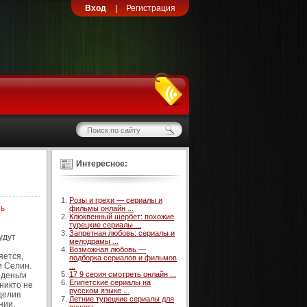
Вход
|
Регистрация
Интересное:
Розы и грехи — сериалы и
ть
фильмы онлайн ...
Клюквенный шербет: похожие
турецкие сериалы ...
Запретная любовь: сериалы и
удут
мелодрамы ...
Возможная любовь —
яется,
подборка сериалов и фильмов
и Селин.
...
17 9 серия смотреть онлайн ...
 деньги
Египетские сериалы на
никто не
русском языке ...
оделив
Летние турецкие сериалы для
нии.