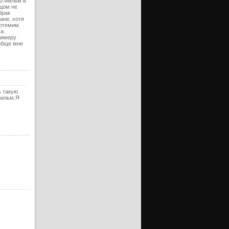
но.Фильм в
тцом не
брак
ане, хотя
Артемим.
а.
римеру
ообще мне
ь такую
фильм.Я