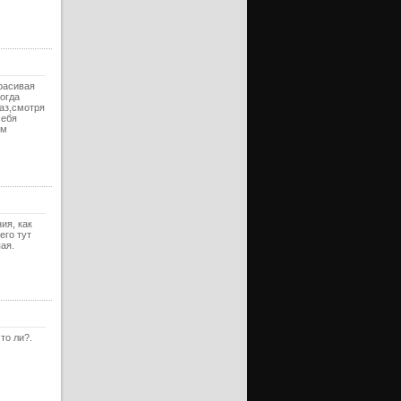
ерия
уб)
ерия
ерия
уб)
расивая
огда
ерия
аз,смотря
себя
ем
ерия
уб)
ерия
ерия
уб)
ия, как
ерия
его тут
ая.
ерия
уб)
ерия
ерия
уб)
то ли?.
нец