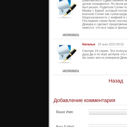
шампанского! Единственное не
целом понравился. Но была ра
был решен. Родители Селин по
Мерве с Барой, который потом
вначале Селин как сумасшедша
Недосказанность с мафией в л
Последние серии были скучные
Демира и сделает предложение
кажется, что все пары в филь
цитировать
Наталья
25 мая 2023 00:02
Смотрю 19 серию. Это психуш
дуру.Да и по игре актёров эт
бы на/их месте,помирила Деми
цитировать
Назад
Добавление комментария
Ваше Имя:
Ваш E-Mail: