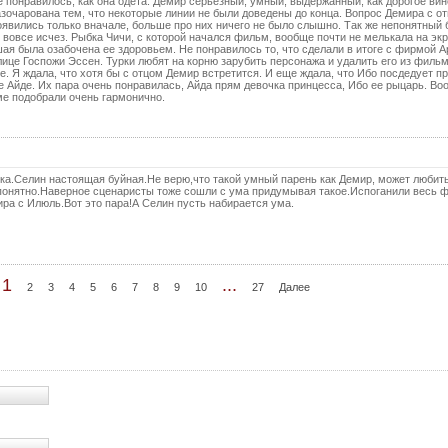
 понравилось, как она одета. Демир серьезный, умный, выдержанный, как дорогое ви
зочарована тем, что некоторые линии не были доведены до конца. Вопрос Демира с о
явились только вначале, больше про них ничего не было слышно. Так же непонятный 
 вовсе исчез. Рыбка Чичи, с которой начался фильм, вообще почти не мелькала на экр
я была озабочена ее здоровьем. Не понравилось то, что сделали в итоге с фирмой 
ице Госпожи Эссен. Турки любят на корню зарубить персонажа и удалить его из фильм
. Я ждала, что хотя бы с отцом Демир встретится. И еще ждала, что Ибо посдедует п
 Айде. Их пара очень понравилась, Айда прям девочка принцесса, Ибо ее рыцарь. В
ме подобрали очень гармонично.
ка.Селин настоящая буйная.Не верю,что такой умный парень как Демир, может любит
о понятно.Наверное сценаристы тоже сошли с ума придумывая такое.Испоганили весь 
ра с Илюль.Вот это пара!А Селин пусть набирается ума.
1
...
2
3
4
5
6
7
8
9
10
27
Далее