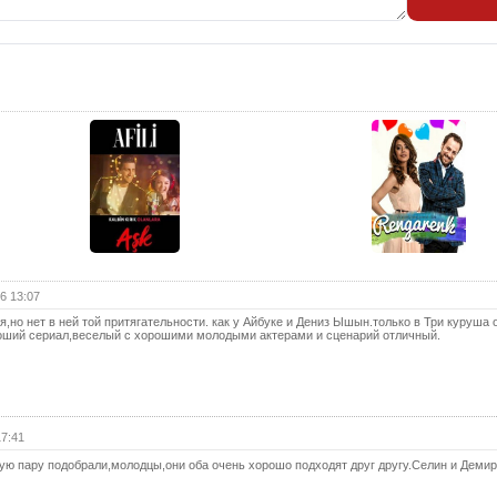
12 с
(с
13 с
13 с
(с
14 с
14 с
(с
15 с
15 с
(с
6 13:07
16 с
но нет в ней той притягательности. как у Айбуке и Дениз Ышын.только в Три куруша 
оший сериал,веселый с хорошими молодыми актерами и сценарий отличный.
16 с
(с
17 с
17 с
(с
17:41
ю пару подобрали,молодцы,они оба очень хорошо подходят друг другу.Селин и Демир.
18 с