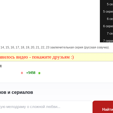
5 с
5 сери
6 с
6 сери
7 с
7 сери
, 13, 14, 15, 16, 17, 18, 19, 20, 21, 22, 23 заключительная серия (русская озвучка).
8 с
8 сери
вилось видео - покажите друзьям :)
9 с
ке
9 сери
+5458
10 с
10 с
(с
ов и сериалов
11 с
11 сери
Найт
12 с