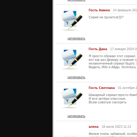
Гость Амина
24 февраля 202
Серия не грузится(3)?
цитировать
Гость Дана
17 января 2024 0
Я просто обожаю этот сериал.
вот как раз Демиру и нужная т
незаконченный сериал будто. 
Видата, Ибо и Айды. Хотелось 
цитировать
Гость Светлана
31 октября 
Шикарный сериал.просто бомб
И все актёры классные.
Всем советую смотреть
цитировать
алена
18 июля 2023 11:21
Фильм очень забавный, особен