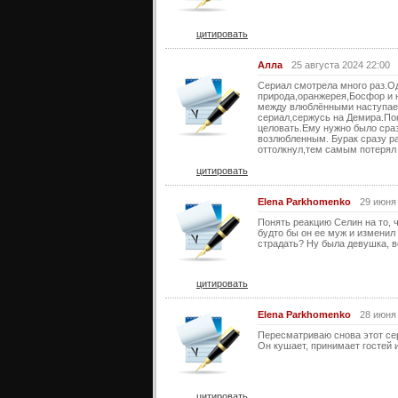
цитировать
Алла
25 августа 2024 22:00
Сериал смотрела много раз.Од
природа,оранжерея,Босфор и 
между влюблёнными наступает
сериал,сержусь на Демира.Пон
целовать.Ему нужно было сраз
возлюбленным. Бурак сразу ра
оттолкнул,тем самым потерял 
цитировать
Elena Parkhomenko
29 июня
Понять реакцию Селин на то, 
будто бы он ее муж и изменил 
страдать? Ну была девушка, в
цитировать
Elena Parkhomenko
28 июня
Пересматриваю снова этот сер
Он кушает, принимает гостей и 
цитировать