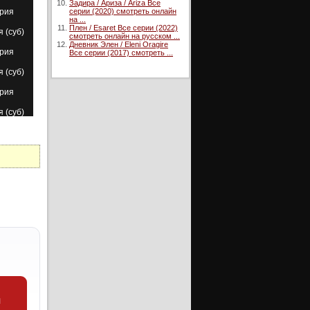
Задира / Ариза / Ariza Все
ерия
серии (2020) смотреть онлайн
на ...
Плен / Esaret Все серии (2022)
я (суб)
смотреть онлайн на русском ...
Дневник Элен / Eleni Oragire
ерия
Все серии (2017) смотреть ...
я (суб)
ерия
я (суб)
ерия
я (суб)
ерия
я (суб)
ерия
ерия
уб)
ерия
я (суб)
и
ерия