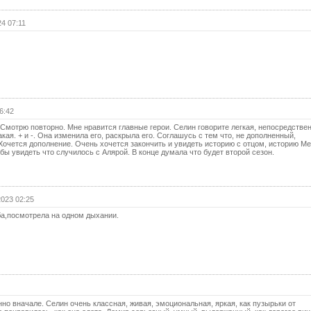
4 07:11
6:42
 Смотрю повторно. Мне нравится главные герои. Селин говорите легкая, непосредствен
акая. + и -. Она изменила его, раскрыла его. Соглашусь с тем что, не дополненный,
Хочется дополнение. Очень хочется закончить и увидеть историю с отцом, историю Ме
бы увидеть что случилось с Алярой. В конце думала что будет второй сезон.
2023 02:25
а,посмотрела на одном дыхании.
но вначале. Селин очень классная, живая, эмоциональная, яркая, как пузырьки от