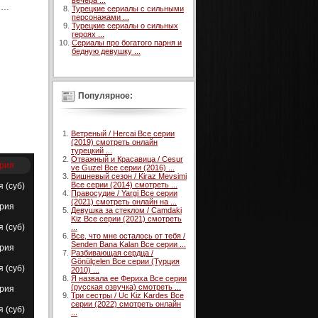
вечера ...
ия…
Турецкие сериалы с сильными
персонажами ...
Турецкие сериалы о сильных
героях ...
Сериалы про богатого парня и
бедную девушку ...
Популярное:
Ветреный / Hercai Все серии
(2019) смотреть онлайн
турецкий ...
Отважный и Красавица / Cesur
ерия
ve Guzel Все серии (2016) ...
Вишневый сезон / Kiraz Mevsimi
Все серии (2014) смотреть ...
я (суб)
Правосудие / Yargi Все серии
(2021) смотреть онлайн на ...
ерия
Девушка за стеклом / Camdaki
Kiz Все серии (2021) смотреть
я (суб)
...
Все, что мне осталось от тебя /
Senden Bana Kalan Все серии ...
ерия
Разбивающая сердца /
Gönülçelen Все серии (Турция
я (суб)
2010) ...
Я назвала ее Фериха Все серии
(русская озвучка) смотреть ...
ерия
Три сестры / Uc Kiz Kardes Все
серии (2022) смотреть онлайн
я (суб)
...