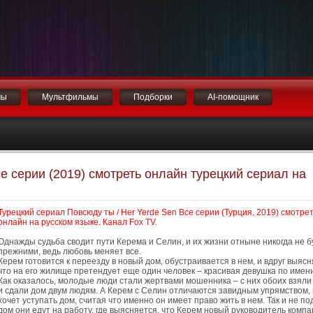
мы
Мультфильмы
Подборки
AI-помощник
се серии (2019) смотреть онлайн турецкий сериал на
Турецкий сериал Повсюду ты / Her Yerde Sen Все серии (Турция, 2019) смотре
онлайн на русском языке. Канал Fox TV.
Однажды судьба сводит пути Керема и Селин, и их жизни отныне никогда не б
прежними, ведь любовь меняет все.
Керем готовится к переезду в новый дом, обустраивается в нем, и вдруг выясн
что на его жилище претендует еще один человек – красивая девушка по имен
Как оказалось, молодые люди стали жертвами мошенника – с них обоих взяли
и сдали дом двум людям. А Керем с Селин отличаются завидным упрямством, 
хочет уступать дом, считая что именно он имеет право жить в нем. Так и не п
дом они едут на работу, где выясняется, что Керем новый руководитель компа