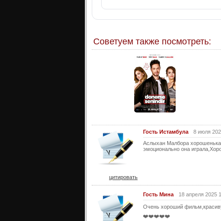
Советуем также посмотреть:
Гость Истамбула
8 июля 202
Аслыхан Малбора хорошенькая,
эмоционально она играла,Хор
цитировать
Гость Мина
18 апреля 2025 
Очень хороший фильм,красиву
❤️❤️❤️❤️❤️