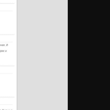
ная. И
рве и