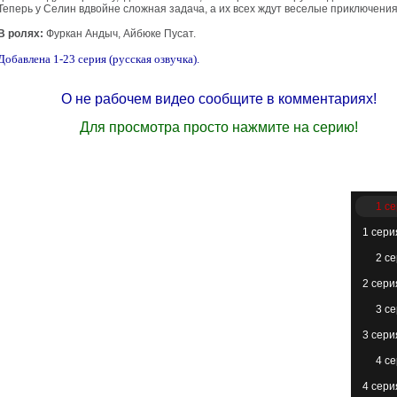
Теперь у Селин вдвойне сложная задача, а их всех ждут веселые приключен
В ролях:
Фуркан Андыч, Айбюке Пусат.
Добавлена 1-23 серия (русская озвучка).
О не рабочем видео сообщите в комментариях!
Для просмотра просто нажмите на серию!
1 с
1 сери
2 с
2 сери
3 с
3 сери
4 с
4 сери