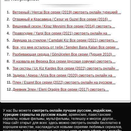
Ветреный / Hercai Все серии (2019) смотреть онлайн турецкий ...
Отважный и Красавица / Cesur ve Guzel Все серии (2016) ...
Вишневый сезон / Kiraz Mevsimi Все серии (2014) смотреть ...
Правосудие / Yargi Все серии (2021) смотреть онлайн на ...
Девушка за стеклом / Camdaki Kiz Все серии (2021) смотреть ...
Все, что мне осталось от тебя / Senden Bana Kalan Все серии ...
Разбивающая сердца / Gönülçelen Все серии (Турция 2010) ...
Я назвала ее Фериха Все серии (русская озвучка) смотреть ...
Три сестры / Uc Kiz Kardes Все серии (2022) смотреть онлайн ...
Задира / Ариза / Ariza Все серии (2020) смотреть онлайн на ...
Плен / Esaret Все серии (2022) смотреть онлайн на русском ...
Дневник Элен / Eleni Oragire Все серии (2017) смотреть ...
У нас Вы можете
смотреть онлайн лучшие русские, индийские,
турецкие сериалы на русском языке
, армянские, пакистанские
сериалы, новые фильмы, мультфильмы, телешоу и многое другое...
Наш сайт открыт для всех: здесь можно смотреть онлайн бесплатно в
хорошем качестве, наслаждаться новыми сериями любимых сериалов,