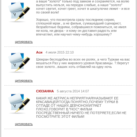
а ваше "золото" только под замком и сохраняется, на волю
выпустить нельзя, на передок слабые, а наше "золото"
хочет светит, хочет греет, хочет в шкатулочке лежит - и все
по своей воле!
Хорошо, что посмотрела сразу последнюю серию,
сплошной мрак , а не фильм, сумашедший сценарист,
безработные бедняки, собравшиеся пожениться, не имея
ни кола, ни двора - и кому он доставил радость или
впечатлил, или научил чему-нибудь хорошему?
цитировать
Аси
4 июля 2015 22:10
Шюкран бесподобна во всех ее ролях, а чего Туркам на вас
вешаться Раз у них мирового уровня Красавицы. ?.берегут
свое золото...ваших хоть отбавляй на одну ночь
цитировать
СЮЗАННА
5 августа 2014 14:07
КАКАЯ ЖЕ АКТРИСА НЕПРИЯТНАЯ!НАЗЫВАЮТ ЕЕ
КРАСАВИЦЕЙ!ТОГДА ПОНЯТНО,ПОЧЕМУ ТУРКИ В
ОТПАДЕ ОТ НАШИХ ДЕВЧОНОК!ИГРАЕТ
ПЛОХО,ГОВОРИТ В *НОС*.ФИЛЬМ
ПОСРЕДСТВЕННЫЙ.НИЧЕГО НЕ ПОТЕРЯЕТЕ,ЕСЛИ НЕ
ПОСМОТРИТЕ ЭТОТ ФИЛЬМ!
цитировать