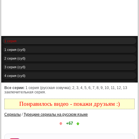
1 серия
1 серия (суб)
2 серия (суб)
3 серия (суб)
4 серия (суб)
5 серия (суб)
Все серии:
1 серия (русская озвучка); 2, 3, 4, 5, 6, 7, 8, 9, 10, 11, 12, 13
заключительная серия.
6 серия (суб)
7 серия (суб)
Понравилось видео - покажи друзьям :)
8 серия (суб)
Сериалы
/
Турецкие сериалы на русском языке
9 серия (суб)
+67
10 серия (суб)
11 серия (суб)