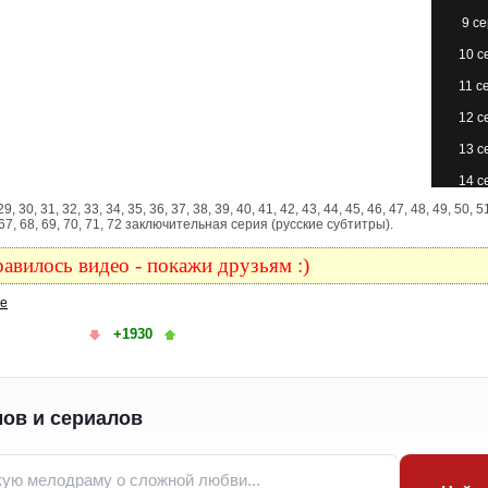
9 с
10 с
11 с
12 с
13 с
14 с
9, 30, 31, 32, 33, 34, 35, 36, 37, 38, 39, 40, 41, 42, 43, 44, 45, 46, 47, 48, 49, 50, 5
15 с
66, 67, 68, 69, 70, 71, 72 заключительная серия (русские субтитры).
16 с
авилось видео - покажи друзьям :)
17 с
ке
18 с
+1930
19 с
20 с
21 с
ов и сериалов
22 с
23 с