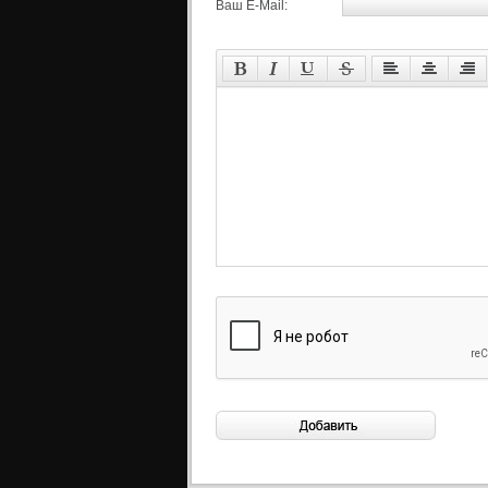
Ваш E-Mail: