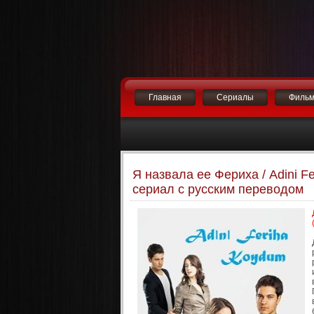
Главная
Сериалы
Филь
Я назвала ее Фериха / Adini F
сериал с русским переводом