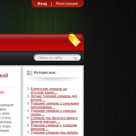
Вход
|
Регистрация
Интересное:
цкий
Египетские сериалы на
рии
русском языке ...
Летние турецкие сериалы для
вечера ...
Турецкие сериалы с сильными
 сериале
персонажами ...
авно
Турецкие сериалы о сильных
, кого
героях ...
 стать
Сериалы про богатого парня и
бедную девушку ...
жизнью.
Турецкие сериалы с хорошим
о пора
финалом ...
альше
Турецкие сериалы про любовь