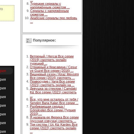
...
Турецкие сериалы с
напряжённым сюжетом ...
го
Сериалы с напряжённым
сюжетом ...
Арабские сериалы про любовь
...
Популярное:
Ветреный / Hercai Все серии
(2019) смотреть онлайн
турецкий ...
Отважный и Красавица / Cesur
ve Guzel Все серии (2016) ...
ерия
Вишневый сезон / Kiraz Mevsimi
Все серии (2014) смотреть ...
ерия
Правосудие / Yargi Все серии
(2021) смотреть онлайн на ...
ерия
Девушка за стеклом / Camdaki
Kiz Все серии (2021) смотреть
...
ерия
Все, что мне осталось от тебя /
Senden Bana Kalan Все серии ...
ерия
Разбивающая сердца /
Gönülçelen Все серии (Турция
2010) ...
ерия
Я назвала ее Фериха Все серии
(русская озвучка) смотреть ...
ерия
Три сестры / Uc Kiz Kardes Все
серии (2022) смотреть онлайн
ерия
...