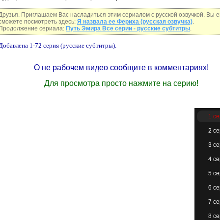
Друзья. Приглашаем Вас насладиться этим сериалом с русской озвучкой. Вы е
сможете посмотреть здесь:
Я назвала ее Фериха (русская озвучка)
.
Продолжение сериала:
Путь Эмира Все серии - русские субтитры
.
Добавлена 1-72 серия (русские субтитры).
О не рабочем видео сообщите в комментариях!
Для просмотра просто нажмите на серию!
1 с
2 с
3 с
4 с
5 с
6 с
7 с
8 с