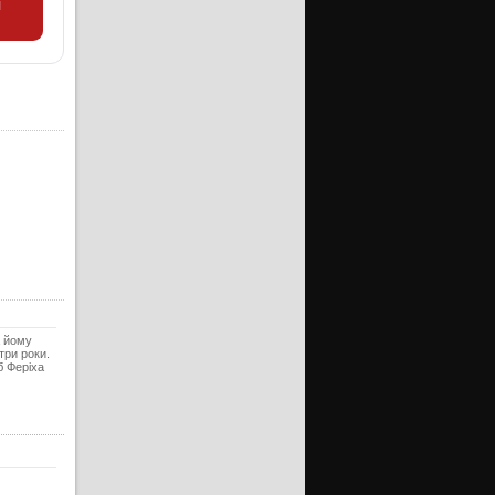
и
ерия
ерия
ерия
ерия
ерия
ерия
ерия
ерия
ерия
ерия
ерия
а йому
три роки.
ерия
б Феріха
ерия
ерия
ерия
ерия