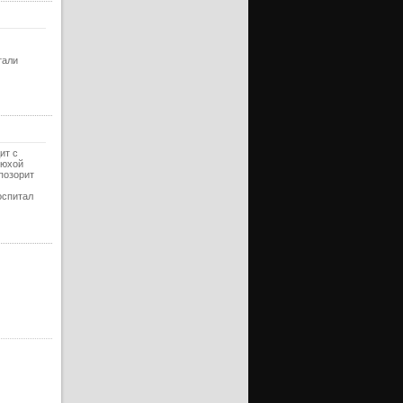
ерия
ерия
тали
нец
ит с
люхой
 позорит
оспитал