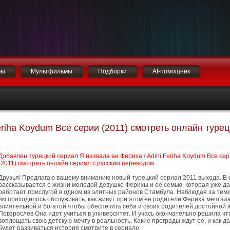
мы
Мультфильмы
Подборки
AI-помощник
eriha Koydum Все серии (2011) смотреть онлайн туре
Добавлен турецкий сериал Я назвала ее Фериха / Adini Feriha Koydum Все се
(2011) смотреть онлайн сериал с русским переводом.
Друзья! Предлагаю вашему вниманию новый турецкий сериал 2011 выхода. В
рассказывается о жизни молодой девушке Ферихы и ее семью, которая уже д
работает прислугой в одном из элитных районов Стамбула. Наблюдая за теми
им приходилось обслуживать, как живут при этом ее родители Фериха мечтала
влиятельной и богатой чтобы обеспечить себя и своих родителей достойной 
Повзрослев Она идет учиться в университет. И учась окончательно решила чт
воплощать свою детскую мечту в реальность. Какие преграды ждут ее, и как д
будет развиваться история смотрите в сериале.