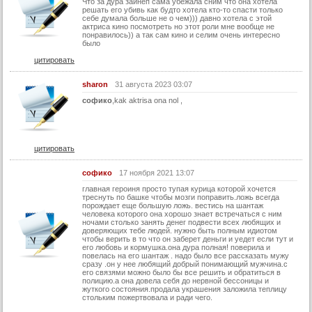
Что за дура зайнеп сама убежала сним что она хотела
решать его убивь как будто хотела кто-то спасти только
себе думала больше не о чем))) давно хотела с этой
актриса кино посмотреть но этот роли мне вообще не
понравилось)) а так сам кино и селим очень интересно
было
цитировать
sharon
31 августа 2023 03:07
софико
,kak aktrisa ona nol ,
цитировать
софико
17 ноября 2021 13:07
главная героиня просто тупая курица которой хочется
треснуть по башке чтобы мозги поправить.ложь всегда
порождает еще большую ложь. вестись на шантаж
человека которого она хорошо знает встречаться с ним
ночами столько занять денег подвести всех любящих и
доверяющих тебе людей. нужно быть полным идиотом
чтобы верить в то что он заберет деньги и уедет если тут и
его любовь и кормушка.она дура полная! поверила и
повелась на его шантаж . надо было все рассказать мужу
сразу .он у нее любящий добрый понимающий мужчина.с
его связями можно было бы все решить и обратиться в
полицию.а она довела себя до нервной бессоницы и
жуткого состояния.продала украшения заложила теплицу
стольким пожертвовала и ради чего.