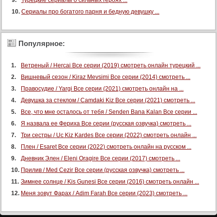
Турецкие сериалы о сильных героях ...
Сериалы про богатого парня и бедную девушку ...
Популярное:
Ветреный / Hercai Все серии (2019) смотреть онлайн турецкий ...
Вишневый сезон / Kiraz Mevsimi Все серии (2014) смотреть ...
Правосудие / Yargi Все серии (2021) смотреть онлайн на ...
Девушка за стеклом / Camdaki Kiz Все серии (2021) смотреть ...
Все, что мне осталось от тебя / Senden Bana Kalan Все серии ...
Я назвала ее Фериха Все серии (русская озвучка) смотреть ...
Три сестры / Uc Kiz Kardes Все серии (2022) смотреть онлайн ...
Плен / Esaret Все серии (2022) смотреть онлайн на русском ...
Дневник Элен / Eleni Oragire Все серии (2017) смотреть ...
Прилив / Med Cezir Все серии (русская озвучка) смотреть ...
Зимнее солнце / Kis Gunesi Все серии (2016) смотреть онлайн ...
Меня зовут Фарах / Adim Farah Все серии (2023) смотреть ...