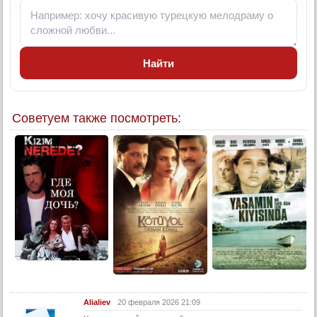
8 серия
8 серия (суб)
9 серия
Найти
9 серия (суб)
Конец
Советуем также посмотреть:
Alialiev
20 февраля 2026 21:09