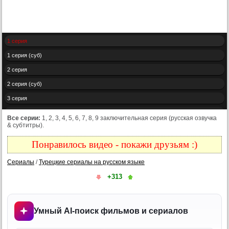
1 серия
1 серия (суб)
2 серия
2 серия (суб)
3 серия
3 серия (суб)
Все серии:
1, 2, 3, 4, 5, 6, 7, 8, 9 заключительная серия (русская озвучка
& субтитры).
4 серия
4 серия (суб)
Понравилось видео - покажи друзьям :)
5 серия
Сериалы
/
Турецкие сериалы на русском языке
5 серия (суб)
+313
6 серия
6 серия (суб)
Умный AI-поиск фильмов и сериалов
7 серия
7 серия (суб)