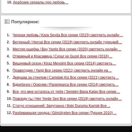
Арабские сериалы про любовь ...
Популярное:
Черная любовь / Kara Sevda Все серии (2015) смотреть онлайн ...
Ветреный / Hercai Все серии (2019) смотреть онлайн турецкий ...
Мистер ошибка / Bay Yanlis Все серии (2020) смотреть онлайн ...
Отважный и Красавица / Cesur ve Guzel Все серии (2016) ...
Вишневый сезон / Kiraz Mevsimi Все серии (2014) смотреть ...
Правосудие / Yargi Все серии (2021) смотреть онлайн на ...
Девушка за стеклом / Camdaki Kiz Все серии (2021) смотреть ...
Вдребезги / Осколки / Paramparca Все серии (2014) смотреть ...
Все, что мне осталось от тебя / Senden Bana Kalan Все серии ...
Повсюду ты / Her Yerde Sen Все серии (2019) смотреть онлайн ...
Статус отношений: Запутанно / Iliski Durumu Karisik Все ...
Разбивающая сердца / Gönülçelen Все серии (Турция 2010) ...