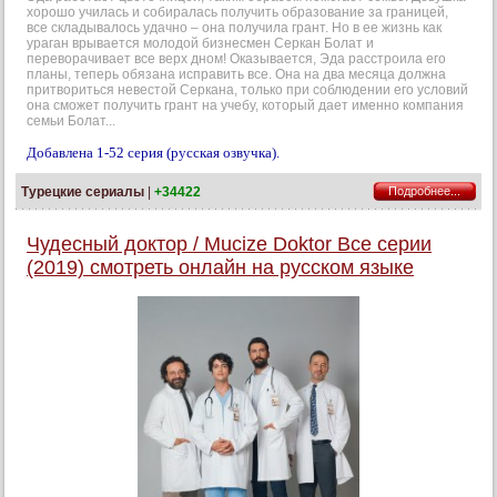
хорошо училась и собиралась получить образование за границей,
все складывалось удачно – она получила грант. Но в ее жизнь как
ураган врывается молодой бизнесмен Серкан Болат и
переворачивает все верх дном! Оказывается, Эда расстроила его
планы, теперь обязана исправить все. Она на два месяца должна
притвориться невестой Серкана, только при соблюдении его условий
она сможет получить грант на учебу, который дает именно компания
семьи Болат...
Добавлена 1-52 серия (русская озвучка).
Турецкие сериалы
|
+34422
Подробнее...
Чудесный доктор / Mucize Doktor Все серии
(2019) смотреть онлайн на русском языке