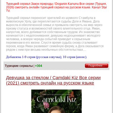
Турецкий сериал Закон природы / Doganin Kanunu Все серии (Турция,
2026) смотреть онлайн турецкий сериал на русском языке. Канал Star
TV.
Турецкий сериал переносит зрителей из шумного Стамбула в
живописную Урлу, где переплетаются судьбы Доги и Ямана. Дога
выросла в обеспеченной семье и привыкла смотреть на мир через
призму статуса и возможностей своего влиятельного отца. Яман,
напротив, всего добивается собственным трудом. Их знакомство
начинается с недопонимания: девушка недооценивает молодого
человека, а вскоре череда событий приводит к серьезным
переменам в его жизни. Спустя время судьба снова сталкивает
героев, когда Яман развивает семейную ферму, а Дога оказывается
рядом с ним при весьма необычных обстоятельствах....
Добавлена 1-9 серия (русская озвучка); 10 серия (анонс).
Турецкие сериалы
|
+304
Подробнее...
Девушка за стеклом / Camdaki Kiz Все серии
(2021) смотреть онлайн на русском языке