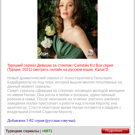
Турецкий сериал Девушка за стеклом / Camdaki Kiz Все серии
(Турция, 2021) смотреть онлайн на русском языке. Kanal D.
Новый драматический сериал от психотерапевта Гюльсерен
Будайджиоглу из-под пера, которой вышли многие популярные на
данный момент сериалы.
Сюжет сериала «Девушка за стеклом» посвящен молодой женщине
по имени Налан. Она росла в любви и роскоши, единственный
ребенок в семье. После окончания на отлично элитного учебного
заведения Налан приступает к работе над отелем Кёроглу, она
архитектор. Спустя некоторое время Налан готовится к свадьбе с
владельцем отелей Седатом Кёроглу…
Добавлена 1-82 серия (русская озвучка).
Турецкие сериалы
|
+6871
Подробнее...