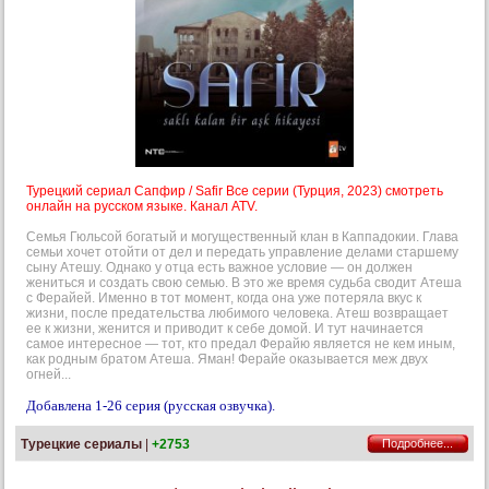
Турецкий сериал Сапфир / Safir Все серии (Турция, 2023) смотреть
онлайн на русском языке. Канал ATV.
Семья Гюльсой богатый и могущественный клан в Каппадокии. Глава
семьи хочет отойти от дел и передать управление делами старшему
сыну Атешу. Однако у отца есть важное условие — он должен
жениться и создать свою семью. В это же время судьба сводит Атеша
с Ферайей. Именно в тот момент, когда она уже потеряла вкус к
жизни, после предательства любимого человека. Атеш возвращает
ее к жизни, женится и приводит к себе домой. И тут начинается
самое интересное — тот, кто предал Ферайю является не кем иным,
как родным братом Атеша. Яман! Ферайе оказывается меж двух
огней...
Добавлена 1-26 серия (русская озвучка).
Турецкие сериалы
|
+2753
Подробнее...