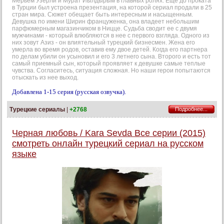
Мерьем Узерли и Мурат Йылдырым в главных ролях. Еще до проката
в Турции был устроена презентация, на которой сериал продали в 25
стран мира. Сюжет обещает быть интересным и насыщенным.
Девушка по имени Ширин француженка, она владеет небольшим
парфюмерным магазинчиком в Ницце. Судьба сводит ее с двумя
мужчинами - который влюбляются в нее с первого взгляда. Одного из
них зовут Азиз - он влиятельный турецкий бизнесмен. Жена его
умерла во время родов, оставив ему двое детей. Когда его партнера
по делам убили он усыновил и его 3 летнего сына. Второго и есть тот
самый приемный сын, который проявляет к девушке самые теплые
чувства. Согласитесь, ситуация сложная. Но наши герои попытаются
отыскать из нее выход.
Добавлена 1-15 серия (русская озвучка).
Турецкие сериалы
|
+2768
Подробнее...
Черная любовь / Kara Sevda Все серии (2015)
смотреть онлайн турецкий сериал на русском
языке