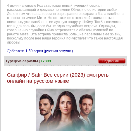
4 июля на канале Fox стартовал новый турецкий сериал,
рассказывающий о девушке по имени Ойкю, и о ее истории любви.
Дело в том что наша героиня еще с раннего возраста была влюблена
в парня по имени Мете. Но он так и не ответил ей взаимностью,
поскольку уже влюблен в ее лучшую подругу Шейму. Так бы возможно
все и длилось бы, если бы не одна случайная встреча. Однажды,
совершенно случайно Ойкю встречается с Айазом, коллегой по
работе Мете. Эта встреча принесла большие перемены в ее жизнь,
поскольку после нее наша героиня почувствует что такое настоящая
любовь!
Добавлена 1-59 серия (русская озвучка).
Турецкие сериалы
|
+7399
Подробнее...
Сапфир / Safir Все серии (2023) смотреть
онлайн на русском языке