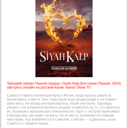
Турецкий сериал Черное сердце / Siyah Kalp Все серии (Турция, 2024)
смотреть онлайн на русском языке. Канал Show TV.
Сумру оставила близнецов Нуха и Мелек, когда вышла замуж за
бизнесмена Самета. Они тогда были ещё младенцами и не помнят
свою мать. Но всегда интересовались, какой она была. Однажды
узнают о её успешной жизни и решают отомстить за то, что бросила
их, позабыв о материнских обязанностях. Брат с сестрой приезжают
в Кападокию, где живёт их мать. Но их месть затмевается новыми
чувствами. Нух влюбляется в Севиляй, а Мелек — в Джихана, сына
Самета от первого брака...