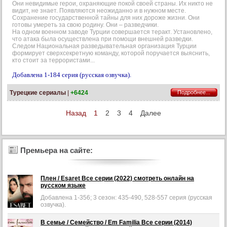
Они невидимые герои, охраняющие покой своей страны. Их никто не
видит, не знает. Появляются неожиданно и в нужном месте.
Сохранение государственной тайны для них дороже жизни. Они
готовы умереть за свою родину. Они – разведчики.
На одном военном заводе Турции совершается теракт. Установлено,
что атака была осуществлена при помощи внешней разведки.
Следом Национальная разведывательная организация Турции
формирует сверхсекретную команду, которой поручается выяснить,
кто стоит за террористами...
Добавлена 1-184 серия (русская озвучка).
Турецкие сериалы
|
+6424
Подробнее...
Назад
1
2
3
4
Далее
Премьера на сайте:
Плен / Esaret Все серии (2022) смотреть онлайн на
Добавлена
русском языке
1-
356;
Добавлена 1-356; 3 сезон: 435-490, 528-557 серия (русская
3
озвучка).
сезон:
435-
В семье / Семейство / Em Familia Все серии (2014)
Добавлена