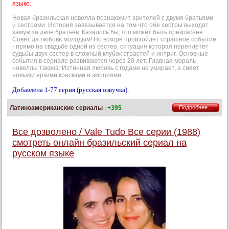
языке.
Новая бразильская новелла познакомит зрителей с двумя братьями
и сестрами. История завязывается на том что обе сестры выходят
замуж за двое братьев. Казалось бы, что может быть прекраснее.
Совет да любовь молодым! Но вскоре произойдет страшное событие
- прямо на свадьбе одной из сестер, ситуация которая переплетет
судьбы двух сестер в сложный клубок страстей и интриг. Основные
события в сериале развиваются через 20 лет. Главная мораль
новеллы такова: Истинная любовь с годами не умирает, а сияет
новыми яркими красками и эмоциями.
Добавлена 1-77 серия (русская озвучка).
Латиноамериканские сериалы
|
+395
Подробнее...
Все дозволено / Vale Tudo Все серии (1988)
смотреть онлайн бразильский сериал на
русском языке