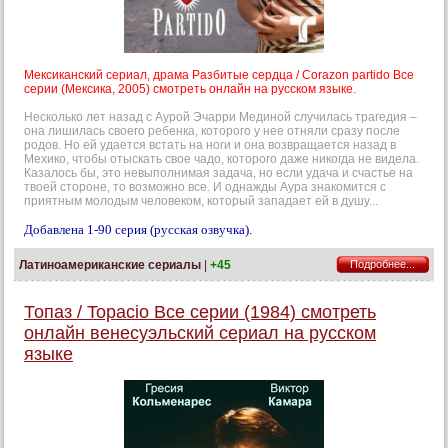
Мексиканский сериал, драма Разбитые сердца / Corazon partido Все
серии (Мексика, 2005) смотреть онлайн на русском языке.
Несколько лет назад с Аурой Эчарри Мединой случилась трагедия –
она лишилась своего ребенка, которого у нее отняли сразу после
родов. Но ей удается встать на ноги и она возвращается назад в
Мехико, чтобы отыскать свое чадо, которого даже никогда не видела.
Казалось бы, это невыполнимая задача, но если удача и счастье на
твоей стороне, то возможно все. И однажды Аура знакомится с
приятным молодым человеком, который западает ей в душу...
Добавлена 1-90 серия (русская озвучка).
Латиноамериканские сериалы
|
+45
Подробнее...
Топаз / Topacio Все серии (1984) смотреть
онлайн венесуэльский сериал на русском
языке