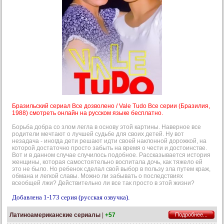
Бразильский сериал Все дозволено / Vale Tudo Все серии (Бразилия,
1988) смотреть онлайн на русском языке бесплатно.
Борьба добра со злом легла в основу этой картины. Наверное все
родители мечтают о лучшей судьбе для своих детей. Ну вот
незадача - иногда дети решают идти своей наклонной дорожкой, на
которой достаточно просто забыть на время о чести и достоинстве.
Вот и в данном случае случилось подобное. Рассказывается история
женщины, которая самостоятельно воспитала дочь, как тяжело ей
это не было. Но ребенок сделал свой выбор в пользу зла путем краж,
обмана и легкой славы. Можно ли забывать о последствиях
всеобщей лжи? Действительно ли все так просто в этой жизни?
Добавлена 1-173 серия (русская озвучка).
Латиноамериканские сериалы
|
+57
Подробнее...