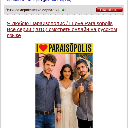
Латиноамериканские сериалы
|
+41
Подробнее...
Я люблю Параизополис / I Love Paraisopolis
Все серии (2015) смотреть онлайн на русском
языке