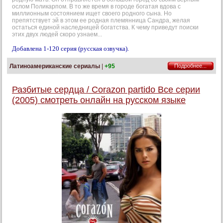
ослом Поликарпом. В то же время в городе богатая вдова с
миллионным состоянием ищет своего родного сына. Но
препятствует эй в этом ее родная племянница Сандра, желая
остаться единой наследницей богатства. К чему приведут поиски
этих двух людей скоро узнаем...
Добавлена 1-120 серия (русская озвучка).
Латиноамериканские сериалы
|
+95
Подробнее...
Разбитые сердца / Corazon partido Все серии
(2005) смотреть онлайн на русском языке