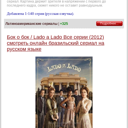
сериал. Картина держит зрителя в напряжении с первого до
последнего кадра, сюжет никого не оставит равнодушным.
Добавлена 1-140 серия (русская озвучка).
Латиноамериканские сериалы
|
+325
Подробнее...
Бок о бок / Lado a Lado Все серии (2012)
смотреть онлайн бразильский сериал на
русском языке