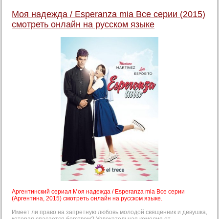
Моя надежда / Esperanza mia Все серии (2015)
смотреть онлайн на русском языке
Аргентинский сериал Моя надежда / Esperanza mia Все серии
(Аргентина, 2015) смотреть онлайн на русском языке.
Имеет ли право на запретную любовь молодой священник и девушка,
которая спасается бегством? Увлекательная комедия от