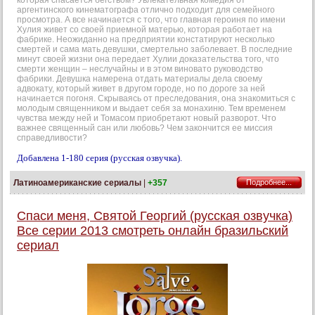
аргентинского кинематографа отлично подходит для семейного
просмотра. А все начинается с того, что главная героиня по имени
Хулия живет со своей приемной матерью, которая работает на
фабрике. Неожиданно на предприятии констатируют несколько
смертей и сама мать девушки, смертельно заболевает. В последние
минут своей жизни она передает Хулии доказательства того, что
смерти женщин – неслучайны и в этом виновато руководство
фабрики. Девушка намерена отдать материалы дела своему
адвокату, который живет в другом городе, но по дороге за ней
начинается погоня. Скрываясь от преследования, она знакомиться с
молодым священником и выдает себя за монахиню. Тем временем
чувства между ней и Томасом приобретают новый разворот. Что
важнее священный сан или любовь? Чем закончится ее миссия
справедливости?
Добавлена 1-180 серия (русская озвучка).
Латиноамериканские сериалы
|
+357
Подробнее...
Спаси меня, Святой Георгий (русская озвучка)
Все серии 2013 смотреть онлайн бразильский
сериал