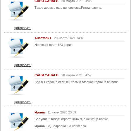
САНЯ САНАЕВ
30 марта 2021 04:48
58 серия
Такое дерьмо еще попоискать.Редкая дрянь.
59 серия
60 серия
цитировать
61 серия
Анастасия
28 марта 2021 14:40
62 серия
Не показывает 123 серия
63 серия
64 серия
65 серия
цитировать
66 серия
САНЯ САНАЕВ
28 марта 2021 04:57
67 серия
Все бы хорошо,если бы только главная героиня не пела.
68 серия
69 серия
цитировать
70 серия
Ирина
11 июля 2020 23:59
71 серия
Sonyaiv
, "Пилар" играет мать гг, а не жену Хорхе.
72 серия
Ирина
, не, неправильно написала
73 серия