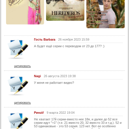
26 серия
27 серия
28 серия
29 серия
30 серия
Гость Barbara
26 ноября 2023 15:59
А будет ещё серии с переводом от 23 до 177? :)
31 серия
32 серия
33 серия
цитировать
34 серия
Nagi
26 августа 2023 19:38
35 серия
У меня не работает видео?
36 серия
37 серия
цитировать
38 серия
39 серия
РинаV
9 марта 2022 19:04
Не хватает 17й серии-вместо нее 18я, и далее до 52 все
40 серия
серии идут "+1" (т.е. 21 вместо 20, 32 вместо 33 и т.д.). 52 и
53 одинаковые - это 53 серия. 123 нет. Вот ее особенно
41 серия