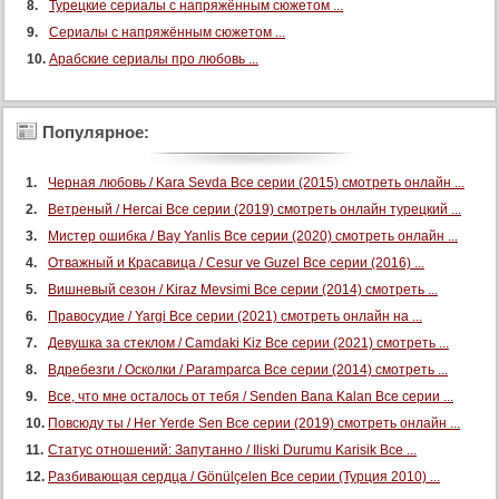
Турецкие сериалы с напряжённым сюжетом ...
106 серия
Сериалы с напряжённым сюжетом ...
Арабские сериалы про любовь ...
107 серия
108 серия
109 серия
Популярное:
110 серия
Черная любовь / Kara Sevda Все серии (2015) смотреть онлайн ...
111 серия
Ветреный / Hercai Все серии (2019) смотреть онлайн турецкий ...
112 серия
Мистер ошибка / Bay Yanlis Все серии (2020) смотреть онлайн ...
113 серия
Отважный и Красавица / Cesur ve Guzel Все серии (2016) ...
114 серия
Вишневый сезон / Kiraz Mevsimi Все серии (2014) смотреть ...
115 серия
Правосудие / Yargi Все серии (2021) смотреть онлайн на ...
116 серия
Девушка за стеклом / Camdaki Kiz Все серии (2021) смотреть ...
Вдребезги / Осколки / Paramparca Все серии (2014) смотреть ...
117 серия
Все, что мне осталось от тебя / Senden Bana Kalan Все серии ...
118 серия
Повсюду ты / Her Yerde Sen Все серии (2019) смотреть онлайн ...
119 серия
Статус отношений: Запутанно / Iliski Durumu Karisik Все ...
120 серия
Разбивающая сердца / Gönülçelen Все серии (Турция 2010) ...
121 серия