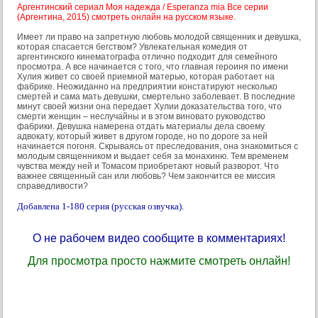
Аргентинский сериал Моя надежда / Esperanza mia Все серии
(Аргентина, 2015) смотреть онлайн на русском языке.
Имеет ли право на запретную любовь молодой священник и девушка,
которая спасается бегством? Увлекательная комедия от
аргентинского кинематографа отлично подходит для семейного
просмотра. А все начинается с того, что главная героиня по имени
Хулия живет со своей приемной матерью, которая работает на
фабрике. Неожиданно на предприятии констатируют несколько
смертей и сама мать девушки, смертельно заболевает. В последние
минут своей жизни она передает Хулии доказательства того, что
смерти женщин – неслучайны и в этом виновато руководство
фабрики. Девушка намерена отдать материалы дела своему
адвокату, который живет в другом городе, но по дороге за ней
начинается погоня. Скрываясь от преследования, она знакомиться с
молодым священником и выдает себя за монахиню. Тем временем
чувства между ней и Томасом приобретают новый разворот. Что
важнее священный сан или любовь? Чем закончится ее миссия
справедливости?
Добавлена 1-180 серия (русская озвучка).
О не рабочем видео сообщите в комментариях!
Для просмотра просто нажмите смотреть онлайн!