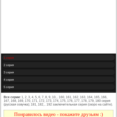
1 серия
2 серия
3 серия
4 серия
5 серия
6 серия
Все серии:
1, 2, 3, 4, 5, 6, 7, 8, 9, 10,.. 160, 161, 162, 163, 164, 165, 166,
167, 168, 169, 170, 171, 172, 173, 174, 175, 176, 177, 178, 179, 180 серия
7 серия
(русская озвучка); 181, 182,.. 192 заключительная серия (скоро на сайте).
8 серия
Понравилось видео - покажите друзьям :)
9 серия