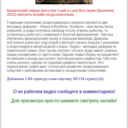
Бразильский сериал Бок о бок / Lado a Lado Все серии (Бразилия,
2012) смотреть онлайн на русском языке.
Главными героинями захватывающего сериала являются две
молодые девушки – Лаура и Исабель. Исабель – всю жизнь была
рабыней, а когда получила свободу после отмены рабства, то
устроилась работать служанкой к богатой француженке. Там она
обучилась французскому языку и хорошим манерам. Девушка
постоянно работает над собой и мечтает начать борьбу с расизмом
и апартеидом в своей родной стране. Лаура – молодая девушка из
зажиточной семьи. Она так же считает, что все люди имеют равные
права независимо от цвета кожи. Однако семья Лауры не разделяет
ее мнения и всегда выступает против расового равенства. Обе они
очень разные, однако их судьбам суждено пересечься. Это
пересечение судеб дает толчок для развития захватывающих
событий с любовными интригами и загадочными событиями.
Добавлена 1-88 серия (русская озвучка); 89-154 серия (суб).
О не рабочем видео сообщите в комментариях!
Для просмотра просто нажмите смотреть онлайн!