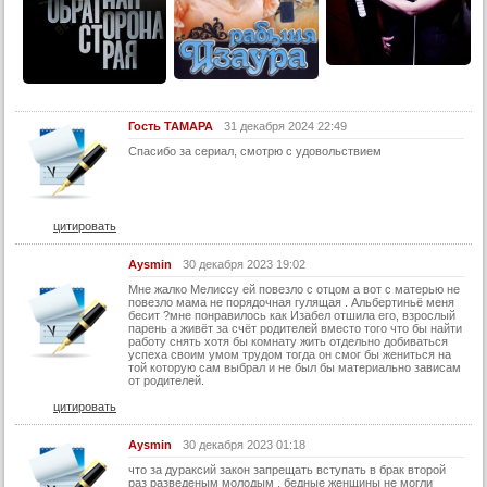
13 серия
13 серия (суб)
14 серия
14 серия (суб)
Гость ТАМАРА
31 декабря 2024 22:49
15 серия
Спасибо за сериал, смотрю с удовольствием
15 серия (суб)
16 серия
16 серия (суб)
цитировать
17 серия
Aysmin
30 декабря 2023 19:02
17 серия (суб)
Мне жалко Мелиссу ей повезло с отцом а вот с матерью не
повезло мама не порядочная гулящая . Альбертиньë меня
18 серия
бесит ?мне понравилось как Изабел отшила его, взрослый
парень а живёт за счёт родителей вместо того что бы найти
работу снять хотя бы комнату жить отдельно добиваться
18 серия (суб)
успеха своим умом трудом тогда он смог бы жениться на
той которую сам выбрал и не был бы материально зависам
19 серия
от родителей.
19 серия (суб)
цитировать
20 серия
Aysmin
30 декабря 2023 01:18
20 серия (суб)
что за дураксий закон запрещать вступать в брак второй
раз разведеным молодым , бедные женщины не могли