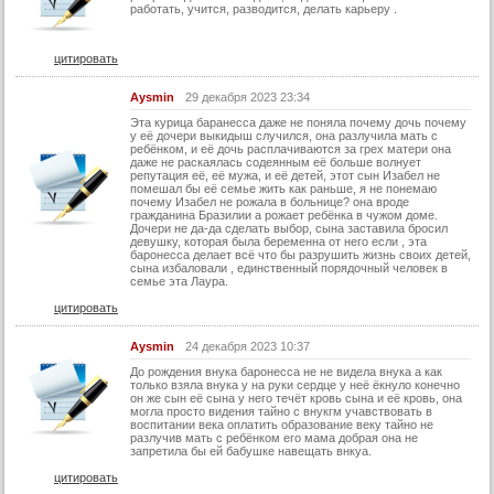
работать, учится, разводится, делать карьеру .
21 серия
21 серия (суб)
цитировать
22 серия
Aysmin
29 декабря 2023 23:34
22 серия (суб)
Эта курица баранесса даже не поняла почему дочь почему
23 серия
у её дочери выкидыш случился, она разлучила мать с
ребёнком, и её дочь расплачиваются за грех матери она
даже не раскаялась содеянным её больше волнует
23 серия (суб)
репутация её, её мужа, и её детей, этот сын Изабел не
помешал бы её семье жить как раньше, я не понемаю
24 серия
почему Изабел не рожала в больнице? она вроде
гражданина Бразилии а рожает ребёнка в чужом доме.
24 серия (суб)
Дочери не да-да сделать выбор, сына заставила бросил
девушку, которая была беременна от него если , эта
баронесса делает всё что бы разрушить жизнь своих детей,
25 серия
сына избаловали , единственный порядочный человек в
семье эта Лаура.
25 серия (суб)
цитировать
26 серия
Aysmin
24 декабря 2023 10:37
26 серия (суб)
До рождения внука баронесса не не видела внука а как
27 серия
только взяла внука у на руки сердце у неё ёкнуло конечно
он же сын её сына у него течёт кровь сына и её кровь, она
могла просто видения тайно с внукгм учавствовать в
27 серия (суб)
воспитании века оплатить образование веку тайно не
разлучив мать с ребёнком его мама добрая она не
28 серия
запретила бы ей бабушке навещать внкуа.
28 серия (суб)
цитировать