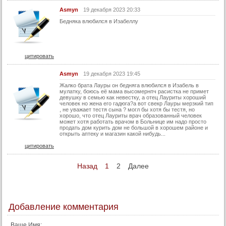
37 серия
Asmyn
19 декабря 2023 20:33
37 серия (суб)
Бедняка влюбился в Изабеллу
38 серия
38 серия (суб)
цитировать
39 серия
Asmyn
19 декабря 2023 19:45
39 серия (суб)
Жалко брата Лауры он бедняга влюбился в Изабель в
40 серия
мулатку, боюсь её мама высомернпч расистка не примет
девушку в семью как невестку, а отец Лауриты хороший
человек но жена его гадюга?а вот свекр Лауры мерзкий тип
40 серия (суб)
, не уважает тестя сына ? могл бы хотя бы тестя, но
хорошо, что отец Лауриты врач образованный человек
41 серия
может хотя работать врачом в Больнице им надо просто
продать дом курить дом не большой в хорошем районе и
41 серия (суб)
открыть аптеку и магазин какой нибудь...
цитировать
42 серия
42 серия (суб)
Назад
1
2
Далее
43 серия
43 серия (суб)
44 серия
Добавление комментария
44 серия (суб)
Ваше Имя: