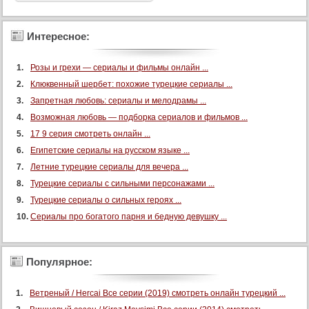
53 серия
53 серия (суб)
Интересное:
54 серия
54 серия (суб)
Розы и грехи — сериалы и фильмы онлайн ...
Клюквенный шербет: похожие турецкие сериалы ...
55 серия
Запретная любовь: сериалы и мелодрамы ...
55 серия (суб)
Возможная любовь — подборка сериалов и фильмов ...
56 серия
17 9 серия смотреть онлайн ...
56 серия (суб)
Египетские сериалы на русском языке ...
57 серия
Летние турецкие сериалы для вечера ...
57 серия (суб)
Турецкие сериалы с сильными персонажами ...
Турецкие сериалы о сильных героях ...
58 серия
Сериалы про богатого парня и бедную девушку ...
58 серия (суб)
59 серия
59 серия (суб)
Популярное:
60 серия
Ветреный / Hercai Все серии (2019) смотреть онлайн турецкий ...
60 серия (суб)