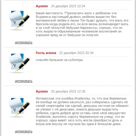
29 серия
Aysmin
24 декабря 2023 10:34
29 серия (суб)
Какая жестокость ??разлучить мать с ребёнком эта
Бсранеса настоящий дьявол, ребёнок вырастит без
30 серия
материнской любви и ласки ?он будет думать, что мать его
бросила когда родила его, он всю жизнь возненавидет мать
и за этой чëхнутой бабушки баронессы, хорошо, что он
30 серия (суб)
хоть вырасти образованным человеком воспитания он
хорошее вряд ли от бабушки он получит.
31 серия
цитировать
31 серия (суб)
Гость илона
22 декабря 2023 20:34
32 серия
спасибо большое за субтитры
32 серия (суб)
33 серия
33 серия (суб)
цитировать
34 серия
Aysmin
20 декабря 2023 12:35
34 серия (суб)
Интересная эта хозяйка Изабеллы, то, что она беременна
её вообще не должно касаться, раз собиралась сделать её
35 серия
своей секретарём так сделай, девушка честная не обманет
не убежит с её деньгами, помоги девушке вырастить
ребенка, сдела доброе дело оставь своё своё имущество
35 серия (суб)
Изабелле, выгонять сироту беременную на улицу, это не
хорошо, одна живёт зато хоть могла приобрести дочь и
36 серия
внука или внучку не скучала бы одна в большом доме..
36 серия (суб)
цитировать