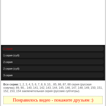
1 серия
1 серия (суб)
2 серия
2 серия (суб)
3 серия
3 серия (суб)
Все серии:
1, 2, 3, 4, 5, 6, 7, 8, 9, 10,.. 85, 86, 87, 88 серия (русская
озвучка); 89, 90,.. 140, 141, 142, 143, 144, 145, 146, 147, 148, 149, 150, 151,
4 серия
152, 153, 154 заключительная серия (русские субтитры).
4 серия (суб)
Понравилось видео - покажите друзьям :)
5 серия