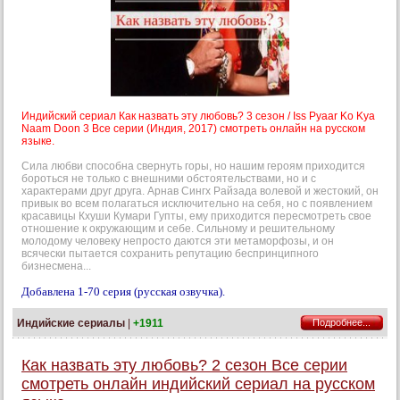
Индийский сериал Как назвать эту любовь? 3 сезон / Iss Pyaar Ko Kya
Naam Doon 3 Все серии (Индия, 2017) смотреть онлайн на русском
языке.
Сила любви способна свернуть горы, но нашим героям приходится
бороться не только с внешними обстоятельствами, но и с
характерами друг друга. Арнав Сингх Райзада волевой и жестокий, он
привык во всем полагаться исключительно на себя, но с появлением
красавицы Кхуши Кумари Гупты, ему приходится пересмотреть свое
отношение к окружающим и себе. Сильному и решительному
молодому человеку непросто даются эти метаморфозы, и он
всячески пытается сохранить репутацию беспринципного
бизнесмена...
Добавлена 1-70 серия (русская озвучка).
Индийские сериалы
|
+1911
Подробнее...
Как назвать эту любовь? 2 сезон Все серии
смотреть онлайн индийский сериал на русском