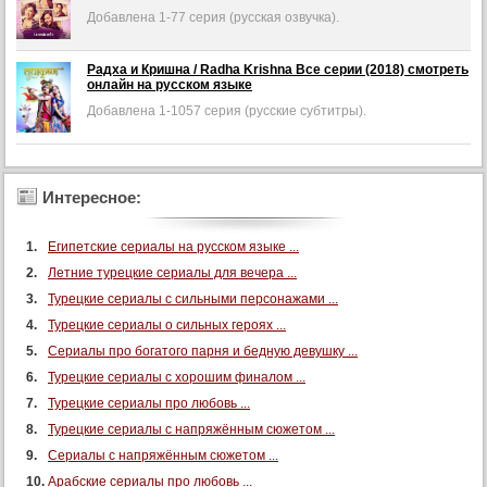
528-
77
Добавлена 1-77 серия (русская озвучка).
557
серия
серия
(русская
(русская
озвучка).
Радха и Кришна / Radha Krishna Все серии (2018) смотреть
Добавлена
озвучка).
онлайн на русском языке
1-
1057
Добавлена 1-1057 серия (русские субтитры).
серия
(русские
субтитры).
Интересное:
Египетские сериалы на русском языке ...
Летние турецкие сериалы для вечера ...
Турецкие сериалы с сильными персонажами ...
Турецкие сериалы о сильных героях ...
Сериалы про богатого парня и бедную девушку ...
Турецкие сериалы с хорошим финалом ...
Турецкие сериалы про любовь ...
Турецкие сериалы с напряжённым сюжетом ...
Сериалы с напряжённым сюжетом ...
Арабские сериалы про любовь ...