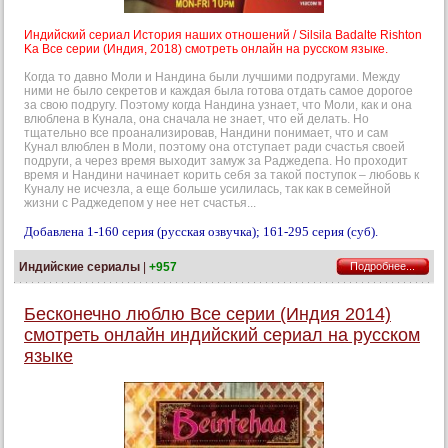
Индийский сериал История наших отношений / Silsila Badalte Rishton
Ka Все серии (Индия, 2018) смотреть онлайн на русском языке.
Когда то давно Моли и Нандина были лучшими подругами. Между
ними не было секретов и каждая была готова отдать самое дорогое
за свою подругу. Поэтому когда Нандина узнает, что Моли, как и она
влюблена в Кунала, она сначала не знает, что ей делать. Но
тщательно все проанализировав, Нандини понимает, что и сам
Кунал влюблен в Моли, поэтому она отступает ради счастья своей
подруги, а через время выходит замуж за Раджедепа. Но проходит
время и Нандини начинает корить себя за такой поступок – любовь к
Куналу не исчезла, а еще больше усилилась, так как в семейной
жизни с Раджедепом у нее нет счастья...
Добавлена 1-160 серия (русская озвучка); 161-295 серия (суб).
Индийские сериалы
|
+957
Подробнее...
Бесконечно люблю Все серии (Индия 2014)
смотреть онлайн индийский сериал на русском
языке