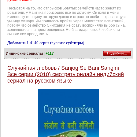
Несмотря на то, что отпрысков богатых семейств часто женят их
родители, у Наитика произошло все по другому. Он взял в жены
именно ту женщину, которую давно и страстно любит – красавицу и
умницу Акшару. Им пришлось пройти через множество испытаний,
потому что семейство Сингхания не сразу восприняло выбор сына,
женившегося на простолюдинке. Но благодаря своей любви они
смогли все преодолеть.
Добавлена 1-4149 серия (русские субтитры).
Индийские сериалы
|
+117
Подробнее...
Случайная любовь / Sanjog Se Bani Sangini
Все серии (2010) смотреть онлайн индийский
сериал на русском языке