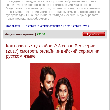
площадке Болливуда. Хотя она и родилась буквально на коленях
киноиндустрии, она никогда не стремится в мир большого кино.
Мадху живет довольно простой, лишенной гламура и шика жизнью,
но все меняется в один момент. По воле судьбы она встречается с
суперзвездой РК, он же Ришабх Кхундра и ее жизнь приобретает
новые невиданных оборотов...
Добавлена 1-15 серия (русская озвучка); 16-648 серия (суб).
Индийские сериалы
|
+9100
Подробнее...
Как назвать эту любовь? 3 сезон Все серии
(2017) смотреть онлайн индийский сериал на
русском языке