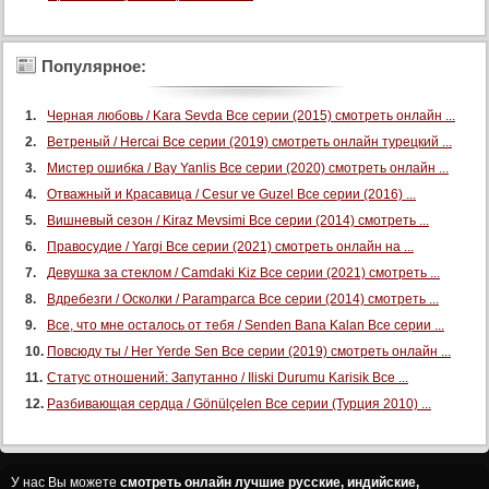
Популярное:
Черная любовь / Kara Sevda Все серии (2015) смотреть онлайн ...
Ветреный / Hercai Все серии (2019) смотреть онлайн турецкий ...
Мистер ошибка / Bay Yanlis Все серии (2020) смотреть онлайн ...
Отважный и Красавица / Cesur ve Guzel Все серии (2016) ...
Вишневый сезон / Kiraz Mevsimi Все серии (2014) смотреть ...
Правосудие / Yargi Все серии (2021) смотреть онлайн на ...
Девушка за стеклом / Camdaki Kiz Все серии (2021) смотреть ...
Вдребезги / Осколки / Paramparca Все серии (2014) смотреть ...
Все, что мне осталось от тебя / Senden Bana Kalan Все серии ...
Повсюду ты / Her Yerde Sen Все серии (2019) смотреть онлайн ...
Статус отношений: Запутанно / Iliski Durumu Karisik Все ...
Разбивающая сердца / Gönülçelen Все серии (Турция 2010) ...
У нас Вы можете
смотреть онлайн лучшие русские, индийские,