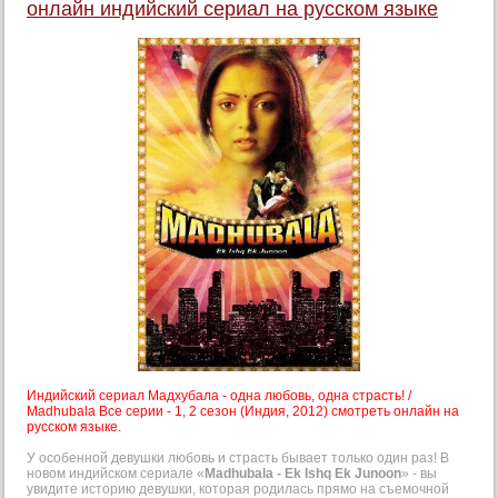
онлайн индийский сериал на русском языке
Индийский сериал Мадхубала - одна любовь, одна страсть! /
Madhubala Все серии - 1, 2 сезон (Индия, 2012) смотреть онлайн на
русском языке.
У особенной девушки любовь и страсть бывает только один раз! В
новом индийском сериале «
Madhubala - Ek Ishq Ek Junoon
» - вы
увидите историю девушки, которая родилась прямо на съемочной