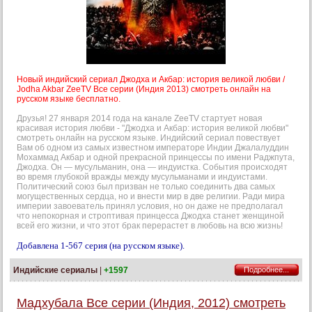
Новый индийский сериал Джодха и Акбар: история великой любви /
Jodha Akbar ZeeTV Все серии (Индия 2013) смотреть онлайн на
русском языке бесплатно.
Друзья! 27 января 2014 года на канале ZeeTV стартует новая
красивая история любви - "Джодха и Акбар: история великой любви"
смотреть онлайн на русском языке. Индийский сериал повествует
Вам об одном из самых известном императоре Индии Джалалуддин
Мохаммад Акбар и одной прекрасной принцессы по имени Раджпута,
Джодха. Он — мусульманин, она — индуистка. События происходят
во время глубокой вражды между мусульманами и индуистами.
Политический союз был призван не только соединить два самых
могущественных сердца, но и внести мир в две религии. Ради мира
империи завоеватель принял условия, но он даже не предполагал
что непокорная и строптивая принцесса Джодха станет женщиной
всей его жизни, и что этот брак перерастет в любовь на всю жизнь!
Добавлена 1-567 серия (на русском языке).
Индийские сериалы
|
+1597
Подробнее...
Мадхубала Все серии (Индия, 2012) смотреть