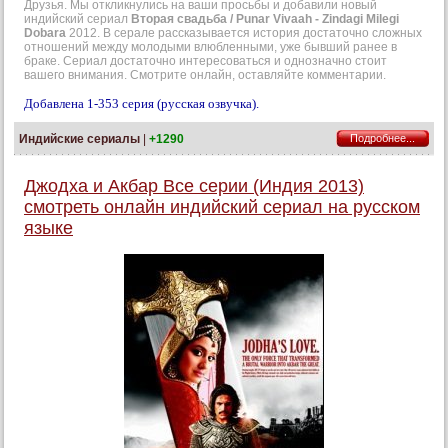
Друзья. Мы откликнулись на ваши просьбы и добавили новый
индийский сериал
Вторая свадьба / Punar Vivaah - Zindagi Milegi
Dobara
2012. В серале рассказывается история достаточно сложных
отношений между молодыми влюбленными, уже бывший ранее в
браке. Сериал достаточно интересоваться и однозначно стоит
вашего внимания. Смотрите онлайн, оставляйте комментарии.
Добавлена 1-353 серия (русская озвучка).
Индийские сериалы
|
+1290
Подробнее...
Джодха и Акбар Все серии (Индия 2013)
смотреть онлайн индийский сериал на русском
языке