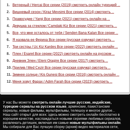
Ветреный / Hercai Все серии (2019) смотреть онлайн турецкий ...
Вишневый сезон / Kiraz Mevsimi Все серии (2014) смотреть ...
Правосудие / Yargi Все серии (2021) смотреть онлайн на ...
Девушка за стеклом / Camdaki Kiz Все серии (2021) смотреть ...
Все, что мне осталось от тебя / Senden Bana Kalan Все серии ...
Я назвала ее Фериха Все серии (русская озвучка) смотреть ...
Три сестры / Uc Kiz Kardes Все серии (2022) смотреть онлайн ...
Плен / Esaret Все серии (2022) смотреть онлайн на русском ...
Дневник Элен / Eleni Oragire Все серии (2017) смотреть ...
Прилив / Med Cezir Все серии (русская озвучка) смотреть ...
Зимнее солнце / Kis Gunesi Все серии (2016) смотреть онлайн ...
Меня зовут Фарах / Adim Farah Все серии (2023) смотреть ...
У нас Вы можете
смотреть онлайн лучшие русские, индийские,
турецкие сериалы на русском языке
, армянские, пакистанские
сериалы, новые фильмы, мультфильмы, телешоу и многое другое...
Наш сайт открыт для всех: здесь можно смотреть онлайн бесплатно в
хорошем качестве, наслаждаться новыми сериями любимых сериалов,
развлекать детишек, включая им самые
новые мультфильмы онлайн
.
Мы собирали для Вас лучшую сборку (архив) видео материалов сети,