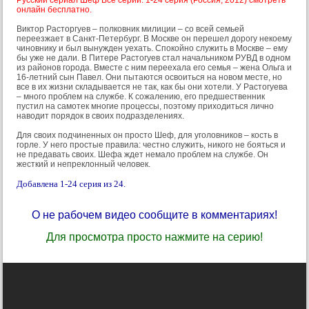
Русский сериал Шеф Все серии: 1-24 серия (Россия, 2012) смотреть
онлайн бесплатно.
Виктор Расторгуев – полковник милиции – со всей семьей
переезжает в Санкт-Петербург. В Москве он перешел дорогу некоему
чиновнику и был вынужден уехать. Спокойно служить в Москве – ему
бы уже не дали. В Питере Растогуев стал начальником РУВД в одном
из районов города. Вместе с ним переехала его семья – жена Ольга и
16-летний сын Павел. Они пытаются освоиться на новом месте, но
все в их жизни складывается не так, как бы они хотели. У Растогуева
– много проблем на службе. К сожалению, его предшественник
пустил на самотек многие процессы, поэтому приходиться лично
наводит порядок в своих подразделениях.
Для своих подчиненных он просто Шеф, для уголовников – кость в
горле. У него простые правила: честно служить, никого не бояться и
не предавать своих. Шефа ждет немало проблем на службе. Он
жесткий и непреклонный человек.
Добавлена 1-24 серия из 24.
О не рабочем видео сообщите в комментариях!
Для просмотра просто нажмите на серию!