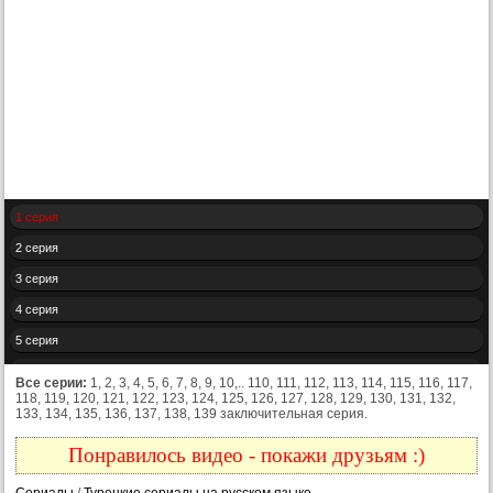
1 серия
2 серия
3 серия
4 серия
5 серия
6 серия
Все серии:
1, 2, 3, 4, 5, 6, 7, 8, 9, 10,.. 110, 111, 112, 113, 114, 115, 116, 117,
118, 119, 120, 121, 122, 123, 124, 125, 126, 127, 128, 129, 130, 131, 132,
7 серия
133, 134, 135, 136, 137, 138, 139 заключительная серия.
8 серия
Понравилось видео - покажи друзьям :)
9 серия
Сериалы
/
Турецкие сериалы на русском языке