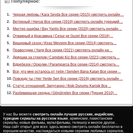
122 серия
Популярное:
123 серия
Черная любовь / Kara Sevda Все серии (2015) смотреть онлайн ...
124 серия
Ветреный / Hercai Все серии (2019) смотреть онлайн турецкий ...
125 серия
Мистер ошибка / Bay Yanlis Все серии (2020) смотреть онлайн ...
126 серия
Отважный и Красавица / Cesur ve Guzel Все серии (2016) ...
127 серия
Вишневый сезон / Kiraz Mevsimi Все серии (2014) смотреть ...
Правосудие / Yargi Все серии (2021) смотреть онлайн на ...
128 серия
Девушка за стеклом / Camdaki Kiz Все серии (2021) смотреть ...
129 серия
Вдребезги / Осколки / Paramparca Все серии (2014) смотреть ...
130 серия
Все, что мне осталось от тебя / Senden Bana Kalan Все серии ...
131 серия
Повсюду ты / Her Yerde Sen Все серии (2019) смотреть онлайн ...
132 серия
Статус отношений: Запутанно / Iliski Durumu Karisik Все ...
133 серия
Разбивающая сердца / Gönülçelen Все серии (Турция 2010) ...
134 серия
135 серия
У нас Вы можете
смотреть онлайн лучшие русские, индийские,
136 серия
турецкие сериалы на русском языке
, армянские, пакистанские
сериалы, новые фильмы, мультфильмы, телешоу и многое другое...
137 серия
Наш сайт открыт для всех: здесь можно смотреть онлайн бесплатно в
хорошем качестве, наслаждаться новыми сериями любимых сериалов,