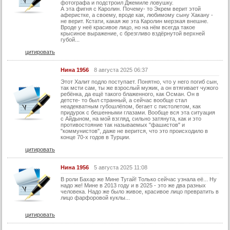
42 серия
фотографа и подстроил Джемиле ловушку.
А эта фигня с Каролин. Почему- то Экрем верит этой
43 серия
аферистке, а своему, вроде как, любимому сыну Хакану -
не верит. Кстати, какая же эта Каролин мерзкая внешне.
Вроде у неё красивое лицо, но на нём всегда такое
44 серия
крысиное выражение, с брезгливо вздёрнутой верхней
губой...
45 серия
цитировать
46 серия
Нина 1956
8 августа 2025 06:37
47 серия
Этот Халит подло поступает. Понятно, что у него погиб сын,
48 серия
так мсти сам, ты же взрослый мужик, а он втягивает чужого
ребёнка, да ещё такого блаженного, как Осман. Он в
детсте- то был странный, а сейчас вообще стал
49 серия
неадекватным губошлёпом, бегает с пистолетом, как
придурок с бешенными глазами. Вообще вся эта ситуация
50 серия
с Айдыном, на мой взгляд, сильно затянута, как и это
противостояние так называемых "фашистов" и
51 серия
"коммунистов", даже не верится, что это происходило в
конце 70-х годов в Турции.
52 серия
цитировать
53 серия
Нина 1956
5 августа 2025 11:08
54 серия
В роли Бахар же Мине Тугай! Только сейчас узнала её... Ну
надо же! Мине в 2013 году и в 2025 - это же два разных
55 серия
человека. Надо же было живое, красивое лицо превратить в
лицо фарфоровой куклы...
56 серия
цитировать
57 серия