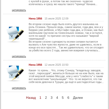
74 серия
с куклой в руках, а потом так же сказочно- чудесно
излечилась и сразу же нашла такого "принца" Кенана...
75 серия
цитировать
76 серия
Нина 1956
15 июля 2025 12:09
77 серия
Во втором сезоне надо было взять другого мальчика на
роль Османа. Прошло ведь, самое малое, года два, вон и у
78 серия
Беррин уже ребёнок, и Мустафе года два, а Осман, как был
маленьким паучком на тонюсеньких ножках, так и остался,
79 серия
хотя по какой- то причине сестры его называют "жирной
черепашкой"...
80 серия
Во втором сезоне сценаристы всеми силами пытаются
вызвать к Али чувство жалости, даже не удивлюсь, если в
конце его все простят... Так же удивительно, что он отсидел
81 серия
за убийство всего 2 года, амнистия вовремя случилась...
82 серия
цитировать
83 серия
Нина 1956
12 июля 2025 10:50
84 серия
Какая- то хрень... Что, этому Сонеру, "владельцу заводов,
газет , пароходов", жениться больше не на ком было, как на
85 серия
этой мерзкой пиявке Месуде, или у него "слабость" к таким
вот малолетним "школьницам". Что- то не верится, что так
86 серия
себя вели девочки в Турции, да ещё в шестидесятые годы...
цитировать
87 серия
88 серия
Назад
1
2
3
4
5
6
Далее
89 серия