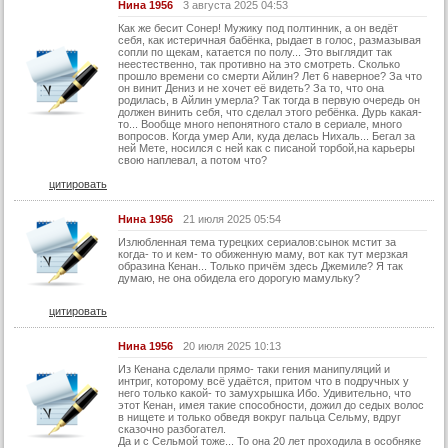
58 серия
Нина 1956
3 августа 2025 04:53
Как же бесит Сонер! Мужику под полтинник, а он ведёт
59 серия
себя, как истеричная бабёнка, рыдает в голос, размазывая
сопли по щекам, катается по полу... Это выглядит так
60 серия
неестественно, так противно на это смотреть. Сколько
прошло времени со смерти Айлин? Лет 6 наверное? За что
61 серия
он винит Дениз и не хочет её видеть? За то, что она
родилась, в Айлин умерла? Так тогда в первую очередь он
должен винить себя, что сделал этого ребёнка. Дурь какая-
62 серия
то... Вообще много непонятного стало в сериале, много
вопросов. Когда умер Али, куда делась Нихаль... Бегал за
63 серия
ней Мете, носился с ней как с писаной торбой,на карьеры
свою наплевал, а потом что?
64 серия
цитировать
65 серия
Нина 1956
21 июля 2025 05:54
66 серия
Излюбленная тема турецких сериалов:сынок мстит за
67 серия
когда- то и кем- то обиженную маму, вот как тут мерзкая
образина Кенан... Только причём здесь Джемиле? Я так
думаю, не она обидела его дорогую мамульку?
68 серия
69 серия
цитировать
70 серия
Нина 1956
20 июля 2025 10:13
71 серия
Из Кенана сделали прямо- таки гения манипуляций и
интриг, которому всё удаётся, притом что в подручных у
72 серия
него только какой- то замухрышка Ибо. Удивительно, что
этот Кенан, имея такие способности, дожил до седых волос
в нищете и только обведя вокруг пальца Сельму, вдруг
73 серия
сказочно разбогател.
Да и с Сельмой тоже... То она 20 лет проходила в особняке