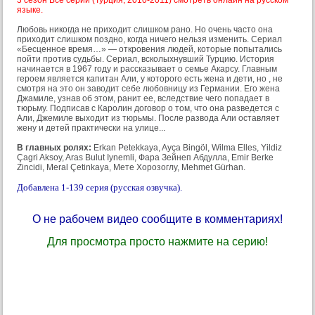
3 сезон Все серии (Турция, 2010-2011) смотреть онлайн на русском
языке.
Любовь никогда не приходит слишком рано. Но очень часто она
приходит слишком поздно, когда ничего нельзя изменить. Сериал
«Бесценное время…» — откровения людей, которые попытались
пойти против судьбы. Сериал, всколыхнувший Турцию. История
начинается в 1967 году и рассказывает о семье Акарсу. Главным
героем является капитан Али, у которого есть жена и дети, но , не
смотря на это он заводит себе любовницу из Германии. Его жена
Джамиле, узнав об этом, ранит ее, вследствие чего попадает в
тюрьму. Подписав с Каролин договор о том, что она разведется с
Али, Джемиле выходит из тюрьмы. После развода Али оставляет
жену и детей практически на улице...
В главных ролях:
Erkan Petekkaya, Ayça Bingöl, Wilma Elles, Yildiz
Çagri Aksoy, Aras Bulut Iynemli, Фара Зейнеп Абдулла, Emir Berke
Zincidi, Meral Çetinkaya, Мете Хорозоглу, Mehmet Gürhan.
Добавлена 1-139 серия (русская озвучка).
О не рабочем видео сообщите в комментариях!
Для просмотра просто нажмите на серию!