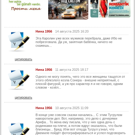
26 серия
27 серия
28 серия
29 серия
Нина 1956
14 августа 2025 16:20
30 серия
Эта Каролин уже всех мужиков перебрала, даже Ибо не
побрезговала. Да уж, занятная бабёнка, ничего не
31 серия
скажешь...
32 серия
цитировать
33 серия
34 серия
Нина 1956
11 августа 2025 18:17
35 серия
Одного не могу понять, чего это все женщины тащатся от
этого облезлого козла Сонера - внешне неприятный, с
плохой фигурой, а уж про характер я и не говорю, одним
36 серия
словом - козёл...
37 серия
цитировать
38 серия
Нина 1956
10 августа 2025 11:09
39 серия
В конце уже совсем сказки начались... С этим Тугрулом
40 серия
наворотили дел. Вот, например, это дело с дочерями
Арифа... То жена ему писала, что у них одна дочь с
родинками на плече, а потом вдруг оказалось, что были
41 серия
близнецы... Бред. Или вот откуда Тугрул узнал, что
Джемиле пойдёт фотографироваться и успел подговорить