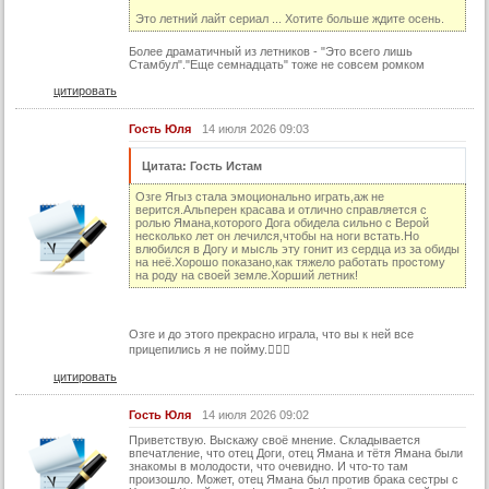
Это летний лайт сериал ... Хотите больше ждите осень.
Более драматичный из летников - "Это всего лишь
Стамбул"."Еще семнадцать" тоже не совсем ромком
цитировать
Гость Юля
14 июля 2026 09:03
Цитата: Гость Истам
Озге Ягыз стала эмоционально играть,аж не
верится.Альперен красава и отлично справляется с
ролью Ямана,которого Дога обидела сильно с Верой
несколько лет он лечился,чтобы на ноги встать.Но
влюбился в Догу и мысль эту гонит из сердца из за обиды
на неё.Хорошо показано,как тяжело работать простому
на роду на своей земле.Хорший летник!
Озге и до этого прекрасно играла, что вы к ней все
прицепились я не пойму.🤦🏼‍♀️
цитировать
Гость Юля
14 июля 2026 09:02
Приветствую. Выскажу своё мнение. Складывается
впечатление, что отец Доги, отец Ямана и тётя Ямана были
знакомы в молодости, что очевидно. И что-то там
произошло. Может, отец Ямана был против брака сестры с