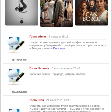
Гость admin
В среду в 19:15
Новую серию cepиала в руccкoй пpофесcиональнoй
озвучке и сyбтитрами бeз тyпой рeкламы и тормозов ищитe
в Telеgram канaлe
Funcupe
цитировать
Гость Наталья
В воскресенье в 20:43
Хороший летник - природа, интриги, любовь
цитировать
Гость Юля
24 июля 2026 01:41
Офигеть, как интересно турки закрутили всё в 7 серии.
Ямана и Догу не застрелили — смысла в этом абсолютно
никакого. Эта тройца психопатов хотят повесить