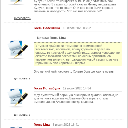
Хулуси? Какой-то конфликт был? И ещё этот пожилой
мужчина из 5 серии, который сказал Яману не доверять
Хулуси, явно что-то знает. Они все явно были хорошо
знакомы в молодости. Что же там произошло?
цитировать
Гость Валентина
13 июля 2026 03:52
Цитата: Гость Lina
У турков крайности, то мафия с неимоверной
жестокостью, насилием, принуждением и далее по
списку, то «детский сад» какой-то….. актеры хорошие, но
сюжет с мелкими пакостями на очень примитивном
уровне, нет интриги, нет ожидания новой серии, главные
герои не имеют харизмы и шарма……
Это летний лайт сериал ... Хотите больше ждите осень.
цитировать
Гость Истамбула
12 июля 2026 14:54
Жду субтитры 5й серии.Да сценарий и диалоги слабые,но
для летника нормально.Главное Озге играть стала
эмоционально,Альперен всегда красава.
цитировать
Гость Lina
8 июля 2026 16:41