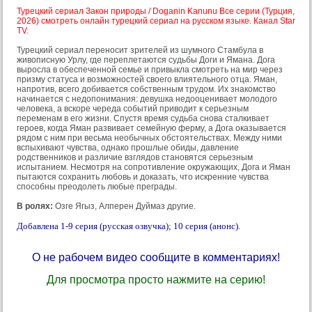
Турецкий сериал Закон природы / Doganin Kanunu Все серии (Турция,
2026) смотреть онлайн турецкий сериал на русском языке. Канал Star
TV.
Турецкий сериал переносит зрителей из шумного Стамбула в
живописную Урлу, где переплетаются судьбы Доги и Ямана. Дога
выросла в обеспеченной семье и привыкла смотреть на мир через
призму статуса и возможностей своего влиятельного отца. Яман,
напротив, всего добивается собственным трудом. Их знакомство
начинается с недопонимания: девушка недооценивает молодого
человека, а вскоре череда событий приводит к серьезным
переменам в его жизни. Спустя время судьба снова сталкивает
героев, когда Яман развивает семейную ферму, а Дога оказывается
рядом с ним при весьма необычных обстоятельствах. Между ними
вспыхивают чувства, однако прошлые обиды, давление
родственников и различие взглядов становятся серьезным
испытанием. Несмотря на сопротивление окружающих, Дога и Яман
пытаются сохранить любовь и доказать, что искренние чувства
способны преодолеть любые преграды.
В ролях:
Озге Ягыз, Алперен Дуймаз другие.
Добавлена 1-9 серия (русская озвучка); 10 серия (анонс).
О не рабочем видео сообщите в комментариях!
Для просмотра просто нажмите на серию!