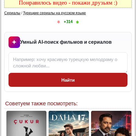
4 серия (суб)
Понравилось видео - покажи друзьям :)
5 серия
Сериалы
/
Турецкие сериалы на русском языке
5 серия (суб)
+314
6 серия
6 серия (суб)
Умный AI-поиск фильмов и сериалов
7 серия
7 серия (суб)
8 серия
8 серия (суб)
9 серия
Найти
9 серия (суб)
10 серия (анонс)
Советуем также посмотреть: