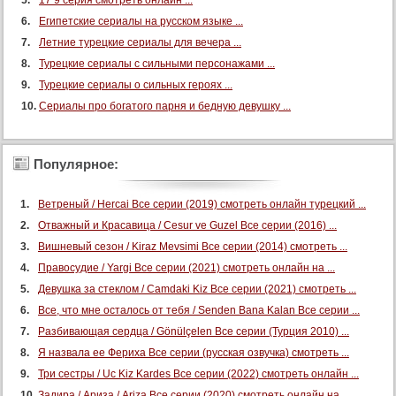
17 9 серия смотреть онлайн ...
Египетские сериалы на русском языке ...
Летние турецкие сериалы для вечера ...
Турецкие сериалы с сильными персонажами ...
Турецкие сериалы о сильных героях ...
Сериалы про богатого парня и бедную девушку ...
Популярное:
Ветреный / Hercai Все серии (2019) смотреть онлайн турецкий ...
Отважный и Красавица / Cesur ve Guzel Все серии (2016) ...
Вишневый сезон / Kiraz Mevsimi Все серии (2014) смотреть ...
Правосудие / Yargi Все серии (2021) смотреть онлайн на ...
Девушка за стеклом / Camdaki Kiz Все серии (2021) смотреть ...
Все, что мне осталось от тебя / Senden Bana Kalan Все серии ...
Разбивающая сердца / Gönülçelen Все серии (Турция 2010) ...
Я назвала ее Фериха Все серии (русская озвучка) смотреть ...
Три сестры / Uc Kiz Kardes Все серии (2022) смотреть онлайн ...
Задира / Ариза / Ariza Все серии (2020) смотреть онлайн на ...