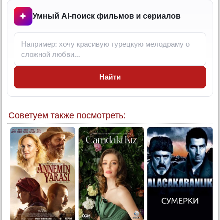
7 серия
Умный AI-поиск фильмов и сериалов
7 серия (суб)
8 серия
8 серия (суб)
9 серия
Найти
9 серия (суб)
10 серия
10 серия (суб)
Советуем также посмотреть:
11 серия
11 серия (суб)
12 серия
12 серия (суб)
13 серия
13 серия (суб)
14 серия
14 серия (суб)