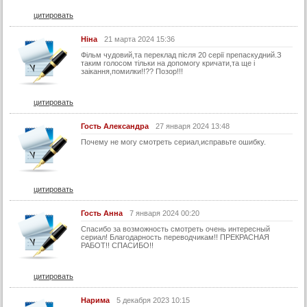
23 серия
цитировать
23 серия (суб)
Ніна
21 марта 2024 15:36
24 серия
Фільм чудовий,та переклад після 20 серії препаскудний.З
таким голосом тільки на допомогу кричати,та ще і
заікання,помилки!!?? Позор!!!
24 серия (суб)
25 серия
цитировать
25 серия (суб)
Гость Александра
27 января 2024 13:48
26 серия
Почему не могу смотреть сериал,исправьте ошибку.
26 серия (суб)
27 серия
27 серия (суб)
цитировать
28 серия
Гость Анна
7 января 2024 00:20
28 серия (суб)
Спасибо за возможность смотреть очень интересный
сериал! Благодарность переводчикам!! ПРЕКРАСНАЯ
29 серия
РАБОТ!! СПАСИБО!!
29 серия (суб)
цитировать
30 серия
Нарима
5 декабря 2023 10:15
30 серия (суб)