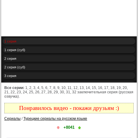
1 серия
1 серия (суб)
2 серия
2 серия (суб)
3 серия
3 серия (суб)
Все серии:
1, 2, 3, 4, 5, 6, 7, 8, 9, 10, 11, 12, 13, 14, 15, 16, 17, 18, 19, 20,
21, 22, 23, 24, 25, 26, 27, 28, 29, 30, 31, 32 заключительная серия (русская
4 серия
озвучка).
4 серия (суб)
Понравилось видео - покажи друзьям :)
5 серия
Сериалы
/
Турецкие сериалы на русском языке
5 серия (суб)
+8041
6 серия
6 серия (суб)