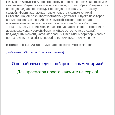
Нильгюн и Ферит живут по соседству и готовятся к свадьбе, их семьи
связывают общие тайны и все довольны, что этот брак объединит их
навсегда. Однако происходит неожиданное событие – накануне
свадьбы Ферит застукивает свою невесту с сыном конюха!
Естественно, он разрывает помолвку и уезжает. Спустя некоторое
время возвращается с Айше, девушкой которая неожиданно
появилась перед ним и заставила его сердце биться быстрее.
Трогательная история любви, развернувшаяся на фоне конфликта
двух враждующих семей. Ферит и Айше встретились в самый
подходящий момент, когда казалось бы, вся жизнь перевернулась с
ног на голову, но любовь способна излечить сердечную рану.
В ролях:
Гёкхан Алкан, Ягмур Танрысевсин, Мерве Чагыран.
Добавлена 1-32 серия (русская озвучка).
О не рабочем видео сообщите в комментариях!
Для просмотра просто нажмите на серию!