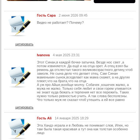
15 серия
Гость Сара
2 июня 2026 09:45
15 серия (суб)
Видео не работает? Почему?
16 серия
16 серия (суб)
17 серия
цитировать
17 серия (суб)
Ivanova
4 мая 2025 23:31
18 серия
Этот Синан,в каждой бочке-затычка. Везде нос свет ,а
потом извиняется. Да ещё и на отца орет. А отец взял бы
18 серия (суб)
ремень да отхлестал такого великовозрастного детину,чтоб
замолк. Не сына дело что делает отец. Сам Синан
19 серия
маменькин сынок,вседелает как мама скажет, а на других
плюет,что на брата,что на отца
А уж про Айше,вообще молчу. Собачек ,кошечек жалко, а
19 серия (суб)
мужа не жалко. Только себя любит и свои горем упивается
не знает куда бежать и терпения нет все пережить. Таких
20 серия
нужно только ревностью учить. А так слова бесполезны.
Что только муж не сказал чтоб утешить а ей все равно
20 серия (суб)
цитировать
21 серия
Гость Ali
14 января 2025 18:29
21 серия (суб)
Эта Хандэ играла и в Любовь не понимает слов, Ипек, но
там была такая красивая а тут она как толстая особенно
22 серия
лицо
22 серия (суб)