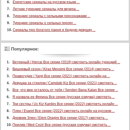
Египетские сериалы на русском языке ...
Летние турецкие сериалы для вечера ...
Турецкие сериалы с сильными персонажами ...
Турецкие сериалы о сильных героях ...
Сериалы про богатого парня и бедную девушку ...
Популярное:
Ветреный / Hercai Все серии (2019) смотреть онлайн турецкий ...
Вишневый сезон / Kiraz Mevsimi Все серии (2014) смотреть ...
Правосудие / Yargi Все серии (2021) смотреть онлайн на ...
Девушка за стеклом / Camdaki Kiz Все серии (2021) смотреть ...
Все, что мне осталось от тебя / Senden Bana Kalan Все серии ...
Я назвала ее Фериха Все серии (русская озвучка) смотреть ...
Три сестры / Uc Kiz Kardes Все серии (2022) смотреть онлайн ...
Плен / Esaret Все серии (2022) смотреть онлайн на русском ...
Дневник Элен / Eleni Oragire Все серии (2017) смотреть ...
Прилив / Med Cezir Все серии (русская озвучка) смотреть ...