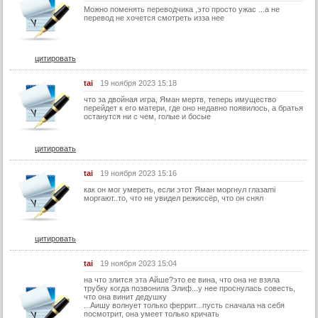
Можно поменять переводчика ,это просто ужас ...а не
31 серия
перевод не хочется смотреть изза нее
31 серия (суб)
32 серия
цитировать
32 серия (суб)
tai
19 ноября 2023 15:18
Конец
что за двойная игра, Яман мертв, теперь имущество
перейдет к его матери, где оно недавно появилось, а братья
останутся ни с чем, голые и босые
цитировать
tai
19 ноября 2023 15:16
как он мог умереть, если этот Яман моргнул глазаmi
моргают..то, что не увидел режиссёр, что он снял
цитировать
tai
19 ноября 2023 15:04
на что злится эта Айше?это ее вина, что она не взяла
трубку когда позвонила Элиф...у нее проснулась совесть,
что она винит дедушку
...Аишу волнует только феррит...пусть сначала на себя
посмотрит, она умеет только кричать