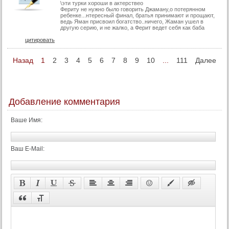
\эти турки хороши в актерствео
Фериту не нужно было говорить Джаману,о потерянном
ребенке...нтересный финал, братья принимают и прощают,
ведь Яман присвоил богатство..ничего, Жаман ушел в
другую серию, и не жалко, а Ферит ведет себя как бaбa
цитировать
Назад
1
2
3
4
5
6
7
8
9
10
...
111
Далее
Добавление комментария
Ваше Имя:
Ваш E-Mail: