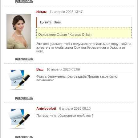
цитировать
19 серия (суб)
Истам
11 апреля 2026 13:47
20 серия
Цитата: Ваш
20 серия (turok1990)
20 серия (суб)
Основание Орхан / Kurulus Orhan
21 серия
Это специально,чтобы подумали,что Фатьма с подушкой на
животе-это якобы жена Орхана беременная и бежала от
21 серия (turok1990)
него.
21 серия (суб)
цитировать
22 серия
Ваш
10 апреля 2026 03:09
22 серия (turok1990)
Фатма беременна...без свадьбы?!разве такое было
возможно?
22 серия (суб)
23 серия
цитировать
23 серия (turok1990)
Anjelvoploti
6 апреля 2026 08:10
23 серия (суб)
Почему не отображается плейлист?
24 серия
24 серия (turok1990)
24 серия (суб)
цитировать