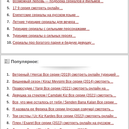
Возможная любовь — подборка сериалов и фильмов ...
17 9 серия смотреть онлайн ...
Египетские сериалы на русском языке ...
Летние турецкие сериалы для вечера ...
Турецкие сериалы с сильными персонажами ...
Турецкие сериалы о сильных героях ...
Сериалы про богатого парня и бедную девушку ...
Популярное:
Ветреный / Hercai Все серии (2019) смотреть онлайн турецкий ...
Вишневый сезон / Kiraz Mevsimi Все серии (2014) смотреть ...
Правосудие / Yargi Все серии (2021) смотреть онлайн на ...
Девушка за стеклом / Camdaki Kiz Все серии (2021) смотреть ...
Все, что мне осталось от тебя / Senden Bana Kalan Все серии ...
Я назвала ее Фериха Все серии (русская озвучка) смотреть ...
Три сестры / Uc Kiz Kardes Все серии (2022) смотреть онлайн ...
Плен / Esaret Все серии (2022) смотреть онлайн на русском ...