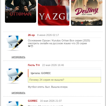
9 серия
9 серия (turok1990)
9 серия (суб)
10 серия
10 серия (turok1990)
26 ор
8 июня 2026 02:17
10 серия (суб)
Основание Орхан / Kurulus Orhan Все серии (2025)
смотреть онлайн на русском языке что 26 серии
11 серия
💔🥹
11 серия (turok1990)
цитировать
11 серия (суб)
12 серия
Гость Ттт
22 мая 2026 16:46
12 серия (turok1990)
Цитата: GOREC
12 серия (суб)
Почему 24 серия не вышла?
13 серия
Футбол опять был. Вышла вчера
13 серия (turok1990)
цитировать
13 серия (суб)
GOREC
16 мая 2026 21:07
14 серия