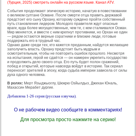
(Турция, 2025) смотреть онлайн на русском языке. Канал ATV.
События продолжают эпическую историю, начатую в повествовании
о великом султане Османе. После смерти отца править державой
предстоит его сыну Орхану, которому суждено пройти собственный
путь становления лидером. Молодого правителя ждут опасные
враги, куда более могущественные, чем те, с кем сталкивался Осман.
Мир меняется, и вместе с ним крепнут противники, но Орхан не один
— рядом остаются верные соратники и близкие люди, готовые
поддержать его в трудный час.
Однако даже среди тех, кто кажется преданным, найдутся желающие
заполучить власть. Орхану предстоит быть мудрым и
осмотрительным, чтобы не повторить ошибок прошлого. Несмотря
на испытания, герой не сдаётся — он намерен укрепить государство
и продолжить дело своего отца. Его путь будет полон сражений,
побед и открытий, которые навсегда войдут в историю. Так сериал
переносит зрителей в эпоху, когда судьба империи зависела от силы
духа одного человека.
В ролях:
Мерт Языджыоглу, Шюкрю Озйылдыз, Джихан Юналь,
Махассин Мерабет дургие.
Добавлена 1-26 серия (русская озвучка).
О не рабочем видео сообщите в комментариях!
Для просмотра просто нажмите на серию!