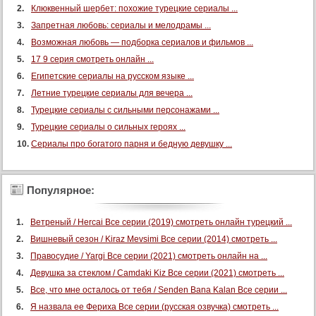
Клюквенный шербет: похожие турецкие сериалы ...
Запретная любовь: сериалы и мелодрамы ...
Возможная любовь — подборка сериалов и фильмов ...
17 9 серия смотреть онлайн ...
Египетские сериалы на русском языке ...
Летние турецкие сериалы для вечера ...
Турецкие сериалы с сильными персонажами ...
Турецкие сериалы о сильных героях ...
Сериалы про богатого парня и бедную девушку ...
Популярное:
Ветреный / Hercai Все серии (2019) смотреть онлайн турецкий ...
Вишневый сезон / Kiraz Mevsimi Все серии (2014) смотреть ...
Правосудие / Yargi Все серии (2021) смотреть онлайн на ...
Девушка за стеклом / Camdaki Kiz Все серии (2021) смотреть ...
Все, что мне осталось от тебя / Senden Bana Kalan Все серии ...
Я назвала ее Фериха Все серии (русская озвучка) смотреть ...