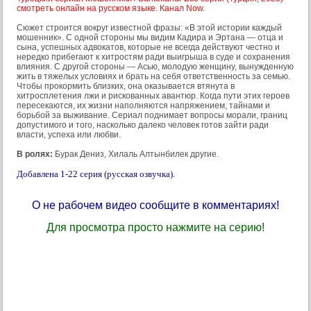
смотреть онлайн на русском языке. Канал Now.
Сюжет строится вокруг известной фразы: «В этой истории каждый
мошенник». С одной стороны мы видим Кадира и Эртанa — отца и
сына, успешных адвокатов, которые не всегда действуют честно и
нередко прибегают к хитростям ради выигрыша в суде и сохранения
влияния. С другой стороны — Асью, молодую женщину, вынужденную
жить в тяжелых условиях и брать на себя ответственность за семью.
Чтобы прокормить близких, она оказывается втянута в
хитросплетения лжи и рискованных авантюр. Когда пути этих героев
пересекаются, их жизни наполняются напряжением, тайнами и
борьбой за выживание. Сериал поднимает вопросы морали, границ
допустимого и того, насколько далеко человек готов зайти ради
власти, успеха или любви.
В ролях:
Бурак Дениз, Хилаль Алтынбилек другие.
Добавлена 1-22 серия (русская озвучка).
О не рабочем видео сообщите в комментариях!
Для просмотра просто нажмите на серию!