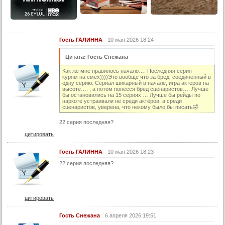
14 серия
14 серия (суб)
15 серия
Гость ГАЛИННА
10 мая 2026 18:24
15 серия (суб)
Цитата: Гость Снежана
16 серия
Как же мне нравилось начало…. Последняя серия -
16 серия (суб)
курям на смех))))Это вообще что за бред, соединённый в
одну серию. Сериал шикарный в начале, игра актеров на
высоте…. , а потом понёсся бред сценаристов…. Лучше
17 серия
бы остановились на 15 сериях … Лучше бы рейды по
наркоте устраивали не среди актёров, а среди
17 серия (суб)
сценаристов, уверена, что некому было бы писать🤣
18 серия
22 серия последняя?
18 серия (суб)
цитировать
19 серия
Гость ГАЛИННА
10 мая 2026 18:23
19 серия (суб)
22 серия последняя?
20 серия
20 серия (суб)
цитировать
21 серия
Гость Снежана
6 апреля 2026 19:51
21 серия (суб)