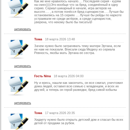
Как же мне нравилось начало…. Последняя серия - курям
22 серия
на смех))))Это вообще что за бред, соединённый в одну
серию. Сериал шикарный в начале, игра актеров на
высоте…. , а потом понёсся бред сценаристов…. Лучше бы
22 серия (суб)
остановились на 15 сериях … Лучше бы рейды по наркоте
устраивали не среди актёров, а среди сценаристов,
уверена, что некому было бы писать🤣
цитировать
Тома
18 марта 2026 13:48
Зачем нужно было затрагивать тему матери Эртана, если
ее нам не показали. Вписали сюда Медиху из сериала
Ревность, якобы мать Эртана ее сестра.
цитировать
Гость Nina
18 марта 2026 04:00
Ну и ересь, нашли как закончить, он все сжигал, уничтожил
дома людей, оставил всю семью с младенцем, и всех их
друзей, а теперь он герой разведки, бред сивой кобылы
цитировать
Тома
17 марта 2026 20:35
Хидаету нужно было открыть детский дом и спасал бы всех
детей от продажи за рубеж.