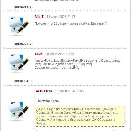
21 серия (суб)
цитировать
22 серия
Alla-T
18 июня 2026 21:17
22 серия (суб)
Похоже, что 32 серия - конец сезона. Кто знает?
23 серия
23 серия (суб)
24 серия
цитировать
24 серия (суб)
Тома
18 июня 2026 19:49
25 серия
[quote=Гость Luba][quote=Тома]Не верю, что Серхат отец
,ведь он тоже сделал тест ДНК.[/quote]
25 серия (суб)
Серхат не делал тест на ДНК.
26 серия
цитировать
26 серия (суб)
27 серия
Гость Luba
18 июня 2026 03:06
27 серия (суб)
Цитата: Тома
28 серия
Да уж, Кадер по результатам ДНК оказалась дочерью
Серхата. И нужно было убивать отцу третьего сына за
28 серия (суб)
конверт, который он собирался за деньги передать
Серхату. А в конверте был результат ДНК Серхата и
Кадер.
29 серия