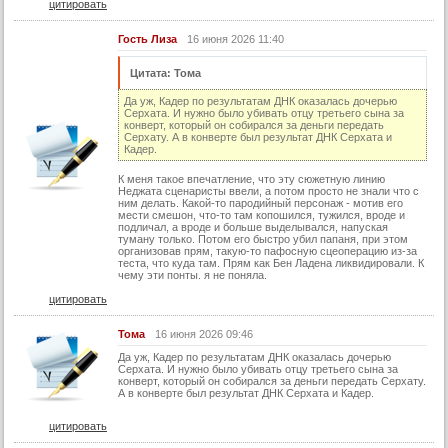
цитировать
Гость Лиза
16 июня 2026 11:40
Цитата: Тома
Да уж, Кадер по результатам ДНК оказалась дочерью
Серхата. И нужно было убивать отцу третьего сына за
конверт, который он собирался за деньги передать
Серхату. А в конверте был результат ДНК Серхата и
Кадер.
К меня такое впечатление, что эту сюжетную линию
Неджата сценаристы ввели, а потом просто не знали что с
ним делать. Какой-то пародийный персонаж - мотив его
мести смешон, что-то там копошился, тужился, вроде и
подличал, а вроде и больше выделывался, напуская
туману только. Потом его быстро убил папаня, при этом
организовав прям, такую-то пафосную сцеоперацию из-за
теста, что куда там. Прям как Бен Ладена ликвидировали. К
чему эти понты. я не поняла.
цитировать
Тома
16 июня 2026 09:46
Да уж, Кадер по результатам ДНК оказалась дочерью
Серхата. И нужно было убивать отцу третьего сына за
конверт, который он собирался за деньги передать Серхату.
А в конверте был результат ДНК Серхата и Кадер.
цитировать