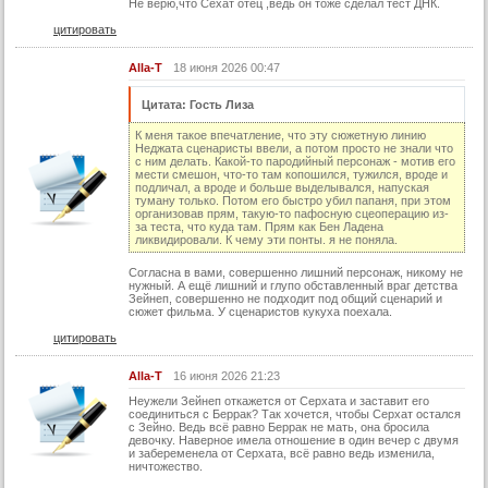
29 серия (суб)
Не верю,что Сехат отец ,ведь он тоже сделал тест ДНК.
цитировать
30 серия
30 серия (суб)
Alla-T
18 июня 2026 00:47
31 серия
Цитата: Гость Лиза
31 серия (суб)
К меня такое впечатление, что эту сюжетную линию
Неджата сценаристы ввели, а потом просто не знали что
32 серия
с ним делать. Какой-то пародийный персонаж - мотив его
мести смешон, что-то там копошился, тужился, вроде и
32 серия (суб)
подличал, а вроде и больше выделывался, напуская
туману только. Потом его быстро убил папаня, при этом
организовав прям, такую-то пафосную сцеоперацию из-
за теста, что куда там. Прям как Бен Ладена
ликвидировали. К чему эти понты. я не поняла.
Согласна в вами, совершенно лишний персонаж, никому не
нужный. А ещё лишний и глупо обставленный враг детства
Зейнеп, совершенно не подходит под общий сценарий и
сюжет фильма. У сценаристов кукуха поехала.
цитировать
Alla-T
16 июня 2026 21:23
Неужели Зейнеп откажется от Серхата и заставит его
соединиться с Беррак? Так хочется, чтобы Серхат остался
с Зейно. Ведь всё равно Беррак не мать, она бросила
девочку. Наверное имела отношение в один вечер с двумя
и забеременела от Серхата, всё равно ведь изменила,
ничтожество.