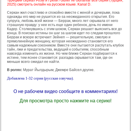
Турецкий сериал Розы и Грехи / Guller ve Gunahlar Все серии (Турция,
2025) смотреть онлайн на русском языке. Kanal D.
Серкан жил счастливо и спокойно вместе с женой и дочерьми, пока
однажды его мир не рушится из-за неожиданного открытия. Его
супруга, любовь всей жизни — Беррак, много лет скрывала от него
страшную правду: у нее есть еще один ребенок, дочь по имени
Кадер. Столкнувшись с этим шоком, Серкан решает выяснить все до
конца. В поисках истины он шаг за шагом идет по следам прошлого
Беррак и вскоре встречает Зейнеп — решительную, смелую и
прямолинейную женщину, которая неожиданно становится его
самым надежным союзником. Вместе они пытаются распутать клубок
тайн, лжи и предательства, ведущий к событиям, способным
навсегда изменить их жизни. Но чем ближе Серкан подбирается к
истине, тем яснее становится: разгадка скрывается там, где он
меньше всего ожидал ее найти.
В ролях:
Мурат Йылдырым, Джемре Байсел другие.
Добавлена 1-32 серия (русская озвучка).
О не рабочем видео сообщите в комментариях!
Для просмотра просто нажмите на серию!