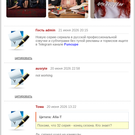
13 серия (суб)
14 серия
14 серия (суб)
15 серия
Гость admin
21 июня 2026 20:15
15 серия (суб)
Новую серию cepиала в руccкoй пpофесcиональнoй
озвучке и сyбтитрами бeз тyпой рeкламы и тормозов ищитe
16 серия
в Telеgram канaлe
Funcupe
16 серия (суб)
цитировать
17 серия
17 серия (суб)
ausryte
20 июня 2026 22:58
not working
18 серия
18 серия (суб)
19 серия
цитировать
19 серия (суб)
Тома
20 июня 2026 13:22
20 серия
Цитата: Alla-T
20 серия (суб)
Похоже, что 32 серия - конец сезона. Кто знает?
21 серия
Да, сериал ушел на каникулы