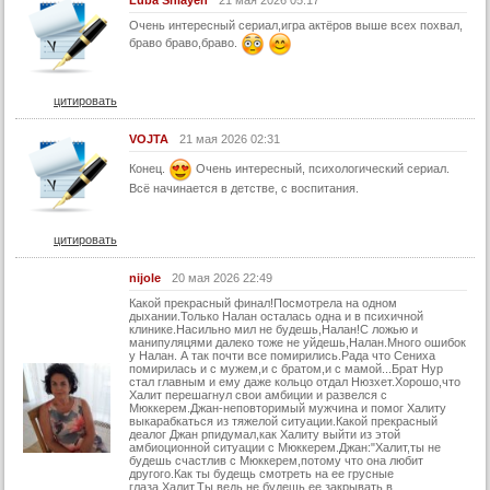
Очень интересный сериал,игра актёров выше всех похвал,
браво браво,браво.
цитировать
VOJTA
21 мая 2026 02:31
Конец.
Очень интересный, психологический сериал.
Всё начинается в детстве, с воспитания.
цитировать
nijole
20 мая 2026 22:49
Какой прекрасный финал!Посмотрела на одном
дыхании.Только Налан осталась одна и в психичной
клинике.Насильно мил не будешь,Налан!С ложью и
манипуляцями далеко тоже не уйдешь,Налан.Много ошибок
у Налан. А так почти все помирились.Рада что Сениха
помирилась и с мужем,и с братом,и с мамой...Брат Нур
стал главным и ему даже кольцо отдал Нюзхет.Хорошо,что
Халит перешагнул свои амбиции и развелся с
Мюккерем.Джан-неповторимый мужчина и помог Халиту
выкарабкаться из тяжелой ситуации.Какой прекрасный
деалог Джан рпидумал,как Халиту выйти из этой
амбиоционной ситуации с Мюккерем.Джан:"Халит,ты не
будешь счастлив с Мюккерем,потому что она любит
другого.Как ты будещь смотреть на ее грусные
глаза,Халит.Ты ведь не будешь ее закрывать в