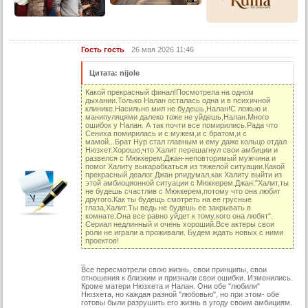
14 серия (суб)
15 серия
Гость гость
26 мая 2026 11:46
15 серия (суб)
Цитата: nijole
16 серия
Какой прекрасный финал!Посмотрела на одном
16 серия (суб)
дыхании.Только Налан осталась одна и в психичной
клинике.Насильно мил не будешь,Налан!С ложью и
17 серия
манипуляцями далеко тоже не уйдешь,Налан.Много
ошибок у Налан. А так почти все помирились.Рада что
17 серия (суб)
Сениха помирилась и с мужем,и с братом,и с
мамой...Брат Нур стал главным и ему даже кольцо отдал
Нюзхет.Хорошо,что Халит перешагнул свои амбиции и
18 серия
развелся с Мюккерем.Джан-неповторимый мужчина и
помог Халиту выкарабкаться из тяжелой ситуации.Какой
18 серия (суб)
прекрасный деалог Джан рпидумал,как Халиту выйти из
этой амбиоционной ситуации с Мюккерем.Джан:"Халит,ты
19 серия
не будешь счастлив с Мюккерем,потому что она любит
другого.Как ты будещь смотреть на ее грусные
глаза,Халит.Ты ведь не будешь ее закрывать в
19 серия (суб)
комнате.Она все равно уйдет к тому,кого она любят".
Сериал недлинный и очень хороший.Все актеры свои
20 серия
роли не играли а проживали. Будем ждать новых с ними
проектов!
20 серия (суб)
_
21 серия
Все пересмотрели свою жизнь, свои принципы, свои
отношения к близким и признали свои ошибки. Изменились.
21 серия (суб)
Кроме матери Нюзхета и Налан. Они обе "любили"
Нюзхета, но каждая разной "любовью", но при этом- обе
готовы были разрушить его жизнь в угоду своим амбициям.
22 серия