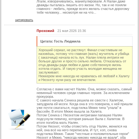
Лгали, изворачивались, манипулировали. А Налан даже
дважды пыталась лишить его жизни. Но, так и не поняли
22 серия (суб)
главного - любить, прежде всего желать счастья дорогому
тебе человеку... несмотря ни на что...
23 серия
цитировать
23 серия (суб)
Прохожий
21 мая 2026 15:36
24 серия
Цитата: Гость Людмила
24 серия (суб)
Хороший сериал, не растянут. Финал счастливым не
25 серия
назовёшь, потому что главная (мать) мучитель и убийца
( заказчица) начала есть лук. Налан плела интриги не
25 серия (суб)
больше других и просто сильно любила. Отказалась от
отца дважды ради любви и даже собственную жизнь
26 серия
хотела отдать. И такую участь молодая женщина не
заслуживает.
Нюккерем мне никогда не нравилась её любовИ к Халиту
26 серия (суб)
и Нюзхету нуни разу не впечатлили.
27 серия
Согласна с вами насчет Налян. Она, можно сказать, самый
невинный человек среди главных героев. За исключением
27 серия (суб)
прокурора.
С самого начала Сениха решила ее свести с Халитом,
28 серия
запудрила ей мозги. Когда она в это поверила, к ней пришли
уже почти свататься, подстилка Мюкю типа "упала" в
бассейн. В итоге Мюкю вышла за Халита.
28 серия (суб)
Потом Сениха с Нюзхетом интригами папашке Налян
подсунули певичку, которая раньше была с Халитом. В
29 серия
итоге погибла мать Налян.
Потом Нюзхет, чтобы отомстить отцу Налян, женился на
29 серия (суб)
ней, она всё на него переписала. И тут, хоп, снова
подстилка Мюкю. Такие "честные и положительные герои"
Нюзхет и Мюкю, "никогда никому никогда не врали", оба
30 серия