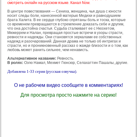
смотреть онлайн на русском языке. Канал Now.
В центре повествования — Сениха, женщина, чья душа с юности
носит следы боли, нанесенной матерью Медихи и равнодушием
брата Халита. В ее сердце глубоко спрятаны боль и тоска, которые
со временем превращаются в стремление доказать себе и другим,
что она достойна счастья. Судьба сталкивает ее с Нюзхетом,
Мюкеррем и Налан, превращая простые встречи в узоры страсти,
ревности и надежды. Они становятся зеркалами ее собственных
надежд и разочарований. Данная драма не только об интригах и
страсти, но и проникновенный рассказ о жажде близости и о том, как
любовь может ранить сильнее, чем ненависть.
Альтернативное название:
Ревность.
В ролях:
Озгю Намал, Мехмет Гюнсюр, Селахаттин Пашалы, другие.
Добавлена 1-33 серия (русская озвучка).
О не рабочем видео сообщите в комментариях!
Для просмотра просто нажмите на серию!