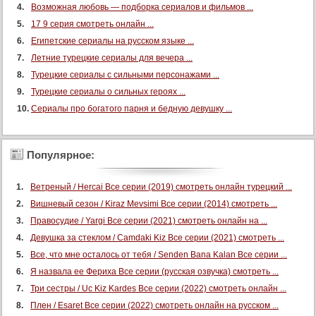
Возможная любовь — подборка сериалов и фильмов ...
17 9 серия смотреть онлайн ...
Египетские сериалы на русском языке ...
Летние турецкие сериалы для вечера ...
Турецкие сериалы с сильными персонажами ...
Турецкие сериалы о сильных героях ...
Сериалы про богатого парня и бедную девушку ...
Популярное:
Ветреный / Hercai Все серии (2019) смотреть онлайн турецкий ...
Вишневый сезон / Kiraz Mevsimi Все серии (2014) смотреть ...
Правосудие / Yargi Все серии (2021) смотреть онлайн на ...
Девушка за стеклом / Camdaki Kiz Все серии (2021) смотреть ...
Все, что мне осталось от тебя / Senden Bana Kalan Все серии ...
Я назвала ее Фериха Все серии (русская озвучка) смотреть ...
Три сестры / Uc Kiz Kardes Все серии (2022) смотреть онлайн ...
Плен / Esaret Все серии (2022) смотреть онлайн на русском ...