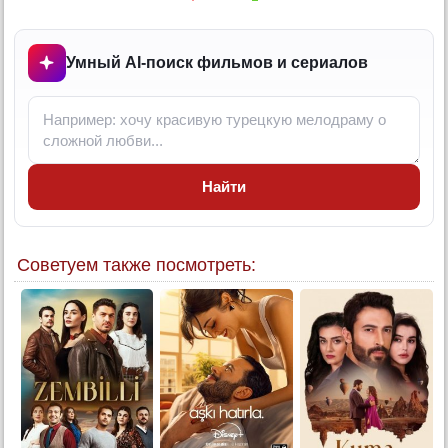
6 серия (суб)
7 серия
Умный AI-поиск фильмов и сериалов
7 серия (суб)
8 серия
8 серия (суб)
9 серия
Найти
9 серия (суб)
10 серия
10 серия (суб)
Советуем также посмотреть:
11 серия
11 серия (суб)
12 серия
12 серия (суб)
13 серия
13 серия (суб)
14 серия