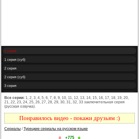
1 серия
1 серия (суб)
2 серия
2 серия (суб)
3 серия
3 серия (суб)
Все серии:
1, 2, 3, 4, 5, 6, 7, 8, 9, 10, 11, 12, 13, 14, 15, 16, 17, 18, 19, 20,
21, 22, 23, 24, 25, 26, 27, 28, 29, 30, 31, 32, 33 заключительная серия
4 серия
(русская озвучка).
4 серия (суб)
Понравилось видео - покажи друзьям :)
5 серия
Сериалы
/
Турецкие сериалы на русском языке
5 серия (суб)
+775
6 серия