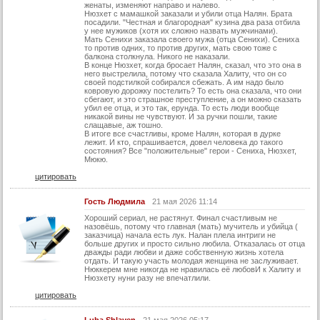
женаты, изменяют направо и налево.
Нюзхет с мамашкой заказали и убили отца Налян. Брата
30 серия (суб)
посадили. "Честная и благородная" кузина два раза отбила
у нее мужиков (хотя их сложно назвать мужчинами).
31 серия
Мать Сенихи заказала своего мужа (отца Сенихи). Сениха
то против одних, то против других, мать свою тоже с
балкона столкнула. Никого не наказали.
31 серия (суб)
В конце Нюзхет, когда бросает Налян, сказал, что это она в
него выстрелила, потому что сказала Халиту, что он со
32 серия
своей подстилкой собирался сбежать. А им надо было
ковровую дорожку постелить? То есть она сказала, что они
32 серия (суб)
сбегают, и это страшное преступление, а он можно сказать
убил ее отца, и это так, ерунда. То есть люди вообще
никакой вины не чувствуют. И за ручки пошли, такие
33 серия
слащавые, аж тошно.
В итоге все счастливы, кроме Налян, которая в дурке
33 серия (суб)
лежит. И кто, спрашивается, довел человека до такого
состояния? Все "положительные" герои - Сениха, Нюзхет,
Конец
Мюкю.
цитировать
Гость Людмила
21 мая 2026 11:14
Хороший сериал, не растянут. Финал счастливым не
назовёшь, потому что главная (мать) мучитель и убийца (
заказчица) начала есть лук. Налан плела интриги не
больше других и просто сильно любила. Отказалась от отца
дважды ради любви и даже собственную жизнь хотела
отдать. И такую участь молодая женщина не заслуживает.
Нюккерем мне никогда не нравилась её любовИ к Халиту и
Нюзхету нуни разу не впечатлили.
цитировать
Luba Shlayen
21 мая 2026 05:17