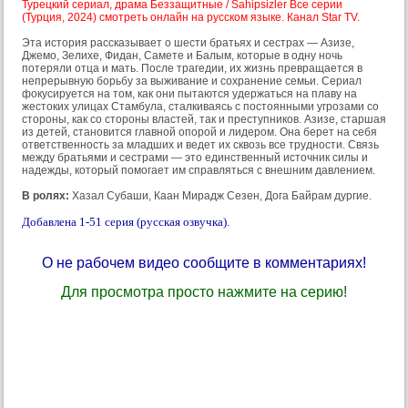
Турецкий сериал, драма Беззащитные / Sahipsizler Все серии
(Турция, 2024) смотреть онлайн на русском языке. Канал Star TV.
Эта история рассказывает о шести братьях и сестрах — Азизе,
Джемо, Зелихе, Фидан, Самете и Балым, которые в одну ночь
потеряли отца и мать. После трагедии, их жизнь превращается в
непрерывную борьбу за выживание и сохранение семьи. Сериал
фокусируется на том, как они пытаются удержаться на плаву на
жестоких улицах Стамбула, сталкиваясь с постоянными угрозами со
стороны, как со стороны властей, так и преступников. Азизе, старшая
из детей, становится главной опорой и лидером. Она берет на себя
ответственность за младших и ведет их сквозь все трудности. Связь
между братьями и сестрами — это единственный источник силы и
надежды, который помогает им справляться с внешним давлением.
В ролях:
Хазал Субаши, Каан Мирадж Сезен, Дога Байрам дургие.
Добавлена 1-51 серия (русская озвучка).
О не рабочем видео сообщите в комментариях!
Для просмотра просто нажмите на серию!