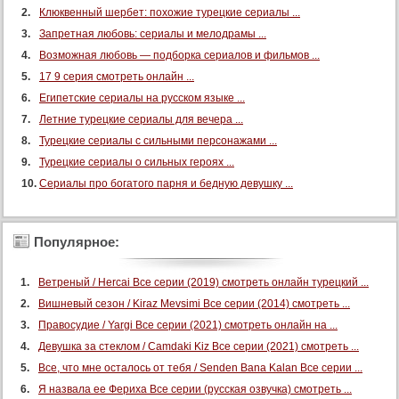
Клюквенный шербет: похожие турецкие сериалы ...
Запретная любовь: сериалы и мелодрамы ...
Возможная любовь — подборка сериалов и фильмов ...
17 9 серия смотреть онлайн ...
Египетские сериалы на русском языке ...
Летние турецкие сериалы для вечера ...
Турецкие сериалы с сильными персонажами ...
Турецкие сериалы о сильных героях ...
Сериалы про богатого парня и бедную девушку ...
Популярное:
Ветреный / Hercai Все серии (2019) смотреть онлайн турецкий ...
Вишневый сезон / Kiraz Mevsimi Все серии (2014) смотреть ...
Правосудие / Yargi Все серии (2021) смотреть онлайн на ...
Девушка за стеклом / Camdaki Kiz Все серии (2021) смотреть ...
Все, что мне осталось от тебя / Senden Bana Kalan Все серии ...
Я назвала ее Фериха Все серии (русская озвучка) смотреть ...