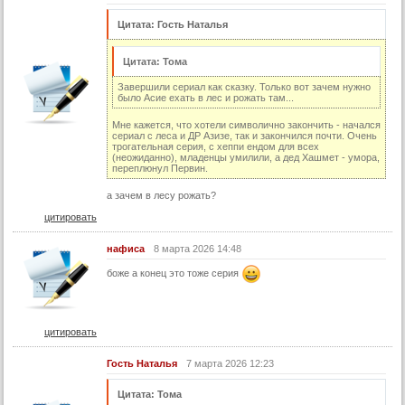
22 серия
Цитата: Гость Наталья
22 серия (суб)
23 серия
Цитата: Тома
23 серия (суб)
Завершили сериал как сказку. Только вот зачем нужно
было Асие ехать в лес и рожать там...
24 серия
Мне кажется, что хотели символично закончить - начался
24 серия (суб)
сериал с леса и ДР Азизе, так и закончился почти. Очень
трогательная серия, с хеппи ендом для всех
25 серия
(неожиданно), младенцы умилили, а дед Хашмет - умора,
переплюнул Первин.
25 серия (суб)
а зачем в лесу рожать?
26 серия
цитировать
26 серия (суб)
нафиса
8 марта 2026 14:48
27 серия
боже а конец это тоже серия
27 серия (суб)
28 серия
цитировать
28 серия (суб)
29 серия
Гость Наталья
7 марта 2026 12:23
29 серия (суб)
Цитата: Тома