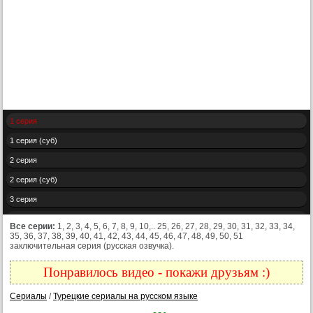
1 серия
1 серия (суб)
2 серия
2 серия (суб)
3 серия
3 серия (суб)
Все серии:
1, 2, 3, 4, 5, 6, 7, 8, 9, 10,.. 25, 26, 27, 28, 29, 30, 31, 32, 33, 34,
35, 36, 37, 38, 39, 40, 41, 42, 43, 44, 45, 46, 47, 48, 49, 50, 51
4 серия
заключительная серия (русская озвучка).
4 серия (суб)
Понравилось видео - покажи друзьям :)
5 серия
Сериалы
/
Турецкие сериалы на русском языке
5 серия (суб)