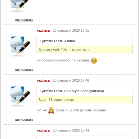
38 серия
38 серия (суб)
39 серия
цитировать
39 серия (суб)
нафиса
28 февраля 2026 17:51
40 серия
Цитата: Гость Алина
40 серия (суб)
Девран умрёт? Ну это уже глупо,
41 серия
чегоооооооооооооооо ты сказала
41 серия (суб)
цитировать
42 серия
42 серия (суб)
нафиса
28 февраля 2026 17:46
43 серия
Цитата: Гость Liudmyla Shchigultsova
43 серия (суб)
Будет 51 серия финал
44 серия
нет же
вроде ещё 52и дальше наверно
44 серия (суб)
цитировать
45 серия
нафиса
28 февраля 2026 17:44
45 серия (суб)