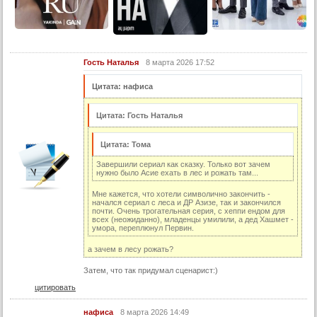
14 серия
14 серия (суб)
15 серия
Гость Наталья
8 марта 2026 17:52
15 серия (суб)
16 серия
Цитата: нафиса
16 серия (суб)
Цитата: Гость Наталья
17 серия
17 серия (суб)
Цитата: Тома
18 серия
Завершили сериал как сказку. Только вот зачем
нужно было Асие ехать в лес и рожать там...
18 серия (суб)
Мне кажется, что хотели символично закончить -
19 серия
начался сериал с леса и ДР Азизе, так и закончился
почти. Очень трогательная серия, с хеппи ендом для
всех (неожиданно), младенцы умилили, а дед Хашмет -
19 серия (суб)
умора, переплюнул Первин.
20 серия
а зачем в лесу рожать?
20 серия (суб)
Затем, что так придумал сценарист:)
21 серия
цитировать
21 серия (суб)
нафиса
8 марта 2026 14:49