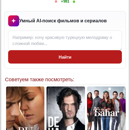
+981
6 серия
6 серия (суб)
7 серия
Умный AI-поиск фильмов и сериалов
7 серия (суб)
8 серия
8 серия (суб)
9 серия
Найти
9 серия (суб)
10 серия
10 серия (суб)
Советуем также посмотреть:
11 серия
11 серия (суб)
12 серия
12 серия (суб)
13 серия
13 серия (суб)