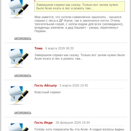
30 серия
Завершили сериал как сказку. Только вот зачем нужно
было Асие ехать в лес и рожать там...
30 серия (суб)
Мне кажется, что хотели символично закончить - начался
31 серия
сериал с леса и ДР Азизе, так и закончился почти. Очень
трогательная серия, с хеппи ендом для всех (неожиданно),
31 серия (суб)
младенцы умилили, а дед Хашмет - умора, переплюнул
Первин.
32 серия
цитировать
32 серия (суб)
Тома
6 марта 2026 06:20
33 серия
Завершили сериал как сказку. Только вот зачем нужно было
Асие ехать в лес и рожать там...
33 серия (суб)
34 серия
34 серия (суб)
цитировать
35 серия
Гость Айсылу
5 марта 2026 19:40
35 серия (суб)
Классный сериал
36 серия
36 серия (суб)
цитировать
37 серия
Гость Инди
28 февраля 2026 19:44
37 серия (суб)
Голову хоть покрасила бы эта Асие. А седые волосы видны.