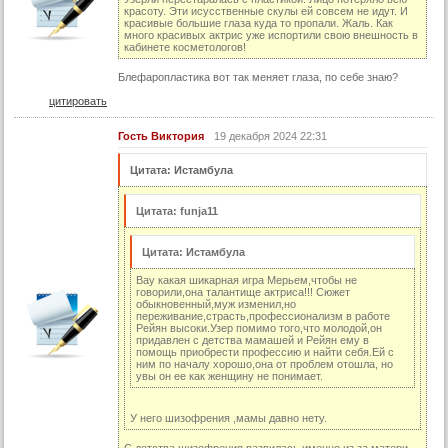
красоту. Эти исусственные скулы ей совсем не идут. И
красивые большие глаза куда то пропали. Жаль. Как
много красивых актрис уже испортили свою внешность в
кабинете косметологов!
Блефаропластика вот так меняет глаза, по себе знаю?
цитировать
Гость Виктория
19 декабря 2024 22:31
Цитата: Истамбула
Цитата: funja11
Цитата: Истамбула
Вау какая шикарная игра Мерьем,чтобы не
говорили,она талантище актриса!!! Сюжет
обыкновенный,муж изменил,но
переживание,страсть,профессионализм в работе
Рейян высоки.Узер помимо того,что молодой,он
придавлен с детства мамашей и Рейян ему в
помощь приобрести профессию и найти себя.Ей с
ним по началу хорошо,она от проблем отошла, но
увы он ее как женщину не понимает.
У него шизофрения ,мамы давно нету.