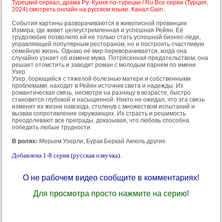
Турецкий сериал, драма Ру: Кухня по-турецки / Ru Все серии (Турция,
2024) смотреть онлайн на русском языке. Канал Gain.
События картины разворачиваются в живописной провинции
Измира, где живет целеустремленная и успешная Рейян. Её
трудолюбие позволило ей не только стать успешной бизнес-леди,
управляющей популярным рестораном, но и построить счастливую
семейную жизнь. Однако её мир переворачивается, когда она
случайно узнает об измене мужа. Потрясенная предательством, она
решает отомстить и заводит роман с молодым парнем по имени
Узер.
Узер, борющийся с тяжелой болезнью матери и собственными
проблемами, находит в Рейян источник света и надежды. Их
романтическая связь, несмотря на разницу в возрасте, быстро
становится глубокой и насыщенной. Никто не ожидал, что эта связь
изменит их жизни навсегда, столкнув с множеством испытаний и
вызвав сопротивление окружающих. Их страсть и решимость
преодолевают все преграды, доказывая, что любовь способна
победить любые трудности.
В ролях:
Мерьем Узерли, Бурак Беркай Акгюль другие.
Добавлена 1-8 серия (русская озвучка).
О не рабочем видео сообщите в комментариях!
Для просмотра просто нажмите на серию!