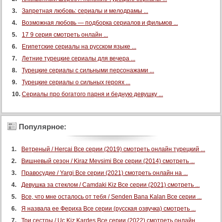
Запретная любовь: сериалы и мелодрамы ...
Возможная любовь — подборка сериалов и фильмов ...
17 9 серия смотреть онлайн ...
Египетские сериалы на русском языке ...
Летние турецкие сериалы для вечера ...
Турецкие сериалы с сильными персонажами ...
Турецкие сериалы о сильных героях ...
Сериалы про богатого парня и бедную девушку ...
Популярное:
Ветреный / Hercai Все серии (2019) смотреть онлайн турецкий ...
Вишневый сезон / Kiraz Mevsimi Все серии (2014) смотреть ...
Правосудие / Yargi Все серии (2021) смотреть онлайн на ...
Девушка за стеклом / Camdaki Kiz Все серии (2021) смотреть ...
Все, что мне осталось от тебя / Senden Bana Kalan Все серии ...
Я назвала ее Фериха Все серии (русская озвучка) смотреть ...
Три сестры / Uc Kiz Kardes Все серии (2022) смотреть онлайн ...