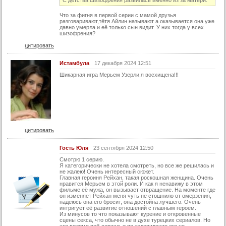
С детства шизофрения развилась именно из за матери.
Что за фигня в первой серии с мамой друзья
разговаривают,тётя Айлин называют а оказывается она уже
давно умерла и её только сын видит. У них тогда у всех
шизофрения?
цитировать
Истамбула
17 декабря 2024 12:51
Шикарная игра Мерьем Узерли,я восхищена!!!
цитировать
Гость Юля
23 сентября 2024 12:50
Смотрю 1 серию.
Я категорически не хотела смотреть, но все же решилась и
не жалею! Очень интересный сюжет.
Главная героиня Рейхан, такая роскошная женщина. Очень
нравится Мерьем в этой роли. И как я ненавижу в этом
фильме её мужа, он вызывает отвращение. На моменте где
он изменяет Рейхан меня чуть не стошнило от омерзения,
надеюсь она его бросит, она достойна лучшего. Очень
интригует её развитие отношений с главным героем.
Из минусов то что показывают курение и откровенные
сцены секса, что обычно не в духе турецких сериалов. Но