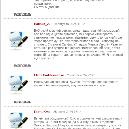
это видимо веб-сериал, и по телевидение его не
показывали.
Смотрим дальше.
цитировать
Halinka_22
19 августа 2024 11:22
ВАУ, який класний серіал, сюжет здається ніби зрозумілий,
але все одно цікаво дивитися, між парою хімія просто
зашкалює, не чекала таких відвертих сцен... актор який грає
Узера просто душка, так гарно вжився в роль, (справді не
спізнаєш Ямана зі Сапфира"), щодо Мерєм Узерлі - Реян то
останні й раз бачила її в серіалі "Великолепний Век", з того
моменту вона змінилася до невпізнанності, пластика не
пішла їй на користь, але акторська гра класна !!!! Я в захваті
від серіалу!!!!!
цитировать
Elena Parkhomenko
25 июля 2024 22:20
Неожиданная концовка. Думаю что теперь она не бросит
парня. Он очень одинок, ему не хватает матери.
цитировать
Гость Юля
25 июля 2024 17:14
Вы чё там обкурились?! Взяли сорока летней узерли в пару
актёра на 15 лет младше, да она ему в мамы годится!!!
Хахаха! Кошмар! Неужели нельзя было по возрасту взять?
Извращенцы? И ладно бы химия была, так и её нет!!! Цирк