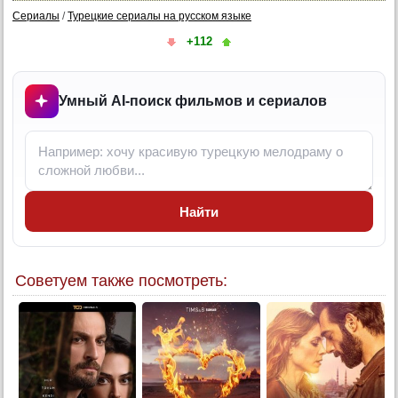
Сериалы
/
Турецкие сериалы на русском языке
5 серия
+112
5 серия (суб)
6 серия
6 серия (суб)
Умный AI-поиск фильмов и сериалов
7 серия
7 серия (суб)
8 серия
8 серия (суб)
Найти
Советуем также посмотреть: