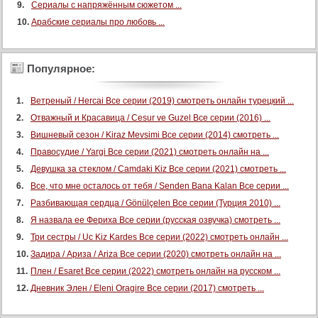
85 серия (суб)
Сериалы с напряжённым сюжетом ...
86 серия (суб)
Арабские сериалы про любовь ...
87 серия (суб)
88 серия (суб)
Популярное:
89 серия (суб)
Ветреный / Hercai Все серии (2019) смотреть онлайн турецкий ...
90 серия (суб)
Отважный и Красавица / Cesur ve Guzel Все серии (2016) ...
Конец
Вишневый сезон / Kiraz Mevsimi Все серии (2014) смотреть ...
Правосудие / Yargi Все серии (2021) смотреть онлайн на ...
Девушка за стеклом / Camdaki Kiz Все серии (2021) смотреть ...
Все, что мне осталось от тебя / Senden Bana Kalan Все серии ...
Разбивающая сердца / Gönülçelen Все серии (Турция 2010) ...
Я назвала ее Фериха Все серии (русская озвучка) смотреть ...
Три сестры / Uc Kiz Kardes Все серии (2022) смотреть онлайн ...
Задира / Ариза / Ariza Все серии (2020) смотреть онлайн на ...
Плен / Esaret Все серии (2022) смотреть онлайн на русском ...
Дневник Элен / Eleni Oragire Все серии (2017) смотреть ...