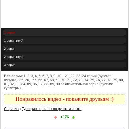
1 серия
1 серия (суб)
2 серия
2 серия (суб)
3 серия
3 серия (суб)
Все серии:
1, 2, 3, 4, 5, 6, 7, 8, 9, 10,.. 21, 22, 23, 24 серия (русская
озвучка); 25, 26,.. 65, 66, 67, 68, 69, 70, 71, 72, 73, 74, 75, 76, 77, 78, 79, 80,
4 серия
81, 82, 83, 84, 85, 86, 87, 88, 89, 90 заключительная серия (русские
субтитры).
4 серия (суб)
5 серия
Понравилось видео - покажите друзьям :)
5 серия (суб)
Сериалы
/
Турецкие сериалы на русском языке
6 серия
+176
6 серия (суб)