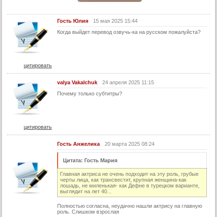
15 серия
15 серия (суб)
Гость Юлия
15 мая 2025 15:44
16 серия
Когда выйдет перевод озвучь-ка на русском пожалуйста?
16 серия (суб)
17 серия
цитировать
17 серия (суб)
18 серия
valya Vakalchuk
24 апреля 2025 11:15
Почему только субтитры?
18 серия (суб)
19 серия
19 серия (суб)
цитировать
20 серия
Гость Анжелика
20 марта 2025 08:24
20 серия (суб)
Цитата: Гость Мария
21 серия
Главная актриса не очень подходит на эту роль, грубые
21 серия (суб)
черты лица, как трансвестит, крупная женщина-как
лошадь, не миленькая- как Дефне в турецком варианте,
22 серия
выглядит на лет 40...
22 серия (суб)
Полностью согласна, неудачно нашли актрису на главную
роль. Слишком взрослая