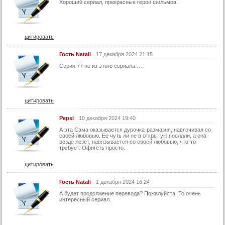
37 серия (суб)
Хороший сериал, прекрасные герои фильмов.
38 серия (суб)
39 серия (суб)
цитировать
40 серия (суб)
Гость Natali
17 декабря 2024 21:15
41 серия (суб)
Серия 77 не из этого сериала ….
42 серия (суб)
43 серия (суб)
44 серия (суб)
цитировать
45 серия (суб)
Pepsi
10 декабря 2024 19:40
46 серия (суб)
А эта Сама оказывается дурочка-размазня, навязчивая со
своей любовью. Ее чуть ли не в открытую послали, а она
47 серия (суб)
везде лезет, навязывается со своей любовью, что-то
требует. Офигеть просто.
48 серия (суб)
цитировать
49 серия (суб)
Гость Natali
1 декабря 2024 16:24
50 серия (суб)
А будет продолжение перевода? Пожалуйста. То очень
51 серия (суб)
интересный сериал.
52 серия (суб)