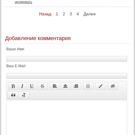
53 серия (суб)
цитировать
54 серия (суб)
Назад
1
2
3
4
Далее
55 серия (суб)
56 серия (суб)
57 серия (суб)
Добавление комментария
58 серия (суб)
Ваше Имя:
59 серия (суб)
60 серия (суб)
Ваш E-Mail:
61 серия (суб)
62 серия (суб)
63 серия (суб)
64 серия (суб)
65 серия (суб)
66 серия (суб)
67 серия (суб)
68 серия (суб)