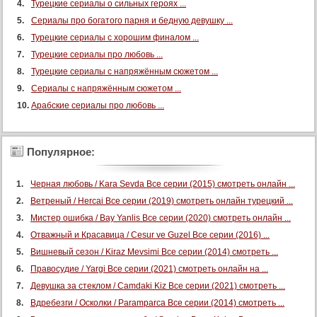
Турецкие сериалы о сильных героях ...
53 серия (суб)
Сериалы про богатого парня и бедную девушку ...
54 серия
Турецкие сериалы с хорошим финалом ...
Турецкие сериалы про любовь ...
54 серия (суб)
Турецкие сериалы с напряжённым сюжетом ...
55 серия
Сериалы с напряжённым сюжетом ...
55 серия (суб)
Арабские сериалы про любовь ...
56 серия
56 серия (суб)
Популярное:
57 серия
57 серия (суб)
Черная любовь / Kara Sevda Все серии (2015) смотреть онлайн ...
58 серия
Ветреный / Hercai Все серии (2019) смотреть онлайн турецкий ...
58 серия (суб)
Мистер ошибка / Bay Yanlis Все серии (2020) смотреть онлайн ...
Отважный и Красавица / Cesur ve Guzel Все серии (2016) ...
59 серия
Вишневый сезон / Kiraz Mevsimi Все серии (2014) смотреть ...
59 серия (суб)
Правосудие / Yargi Все серии (2021) смотреть онлайн на ...
60 серия
Девушка за стеклом / Camdaki Kiz Все серии (2021) смотреть ...
60 серия (суб)
Вдребезги / Осколки / Paramparca Все серии (2014) смотреть ...
61 серия