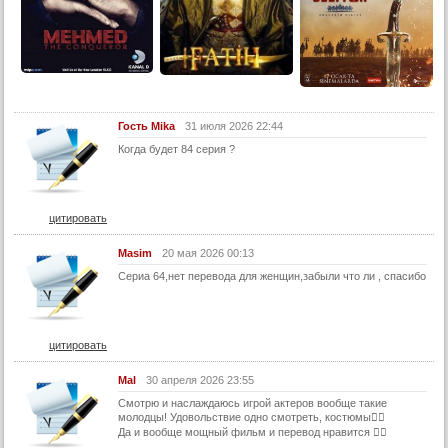
13 серия (суб)
14 серия
14 серия (суб)
15 серия
Гость Mika
31 июля 2026 22:44
15 серия (суб)
Когда будет 84 серия ?
16 серия
16 серия (суб)
цитировать
17 серия
17 серия (суб)
Masim
20 мая 2026 00:13
18 серия
Сериа 64,нет перевода для женщин,забыли что ли , спасибо
18 серия (суб)
19 серия
цитировать
19 серия (суб)
Mal
30 апреля 2026 23:55
20 серия
Смотрю и наслаждаюсь игрой актеров вообще такие
20 серия (суб)
молодцы! Удовольствие одно смотреть, костюмы👍🏻
Да и вообще мощный фильм и перевод нравится 👍🏻
21 серия