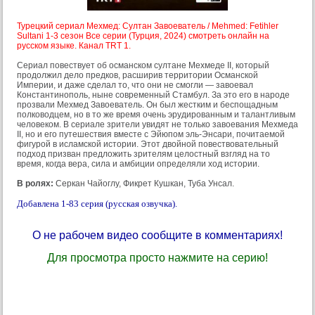
Турецкий сериал Мехмед: Султан Завоеватель / Mehmed: Fetihler
Sultani 1-3 сезон Все серии (Турция, 2024) смотреть онлайн на
русском языке. Канал TRT 1.
Сериал повествует об османском султане Мехмеде II, который
продолжил дело предков, расширив территории Османской
Империи, и даже сделал то, что они не смогли — завоевал
Константинополь, ныне современный Стамбул. За это его в народе
прозвали Мехмед Завоеватель. Он был жестким и беспощадным
полководцем, но в то же время очень эрудированным и талантливым
человеком. В сериале зрители увидят не только завоевания Мехмеда
II, но и его путешествия вместе с Эйюпом эль-Энсари, почитаемой
фигурой в исламской истории. Этот двойной повествовательный
подход призван предложить зрителям целостный взгляд на то
время, когда вера, сила и амбиции определяли ход истории.
В ролях:
Серкан Чайоглу, Фикрет Кушкан, Туба Унсал.
Добавлена 1-83 серия (русская озвучка).
О не рабочем видео сообщите в комментариях!
Для просмотра просто нажмите на серию!