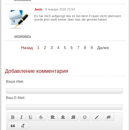
37 серия (суб)
Jasin
8 января 2026 23:54
38 серия
Es hat mich aufgeregt das es bei denn Frauen nicht übersetzt
wurde jetzt weiß keiner über was die geredet haben
38 серия (суб)
39 серия
цитировать
39 серия (суб)
Назад
1
2
3
4
5
6
7
8
9
Далее
40 серия
40 серия (суб)
41 серия
Добавление комментария
41 серия (суб)
42 серия
Ваше Имя:
42 серия (суб)
43 серия
Ваш E-Mail:
43 серия (суб)
44 серия
44 серия (суб)
45 серия