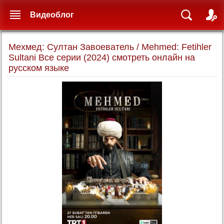
Видеоблог
Мехмед: Султан Завоеватель / Mehmed: Fetihler
Sultani Все серии (2024) смотреть онлайн на
русском языке