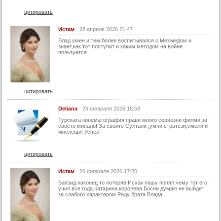
21 серия (суб)
цитировать
22 серия
Истам
28 апреля 2026 21:47
22 серия (суб)
Влад умен и тем более воспитывался с Мехмедом и
знает,как тот поступит и каким методом на войне
пользуется.
23 серия
23 серия (суб)
24 серия
цитировать
24 серия (суб)
25 серия
Deliana
26 февраля 2026 18:58
Турската кинематография прави много сериозни филми за
25 серия (суб)
своето минало! За своите Султани ,умни,стратези,смели и
мислещи! Успех!
26 серия
26 серия (суб)
цитировать
27 серия
Истам
26 февраля 2026 17:20
27 серия (суб)
Баязид наконец то потеряв Исхак пашу понял,чему тот его
учил все года.Катарина королева Босни думаю не выйдет
28 серия
за слабого характером Раду брата Влада.
28 серия (суб)
29 серия