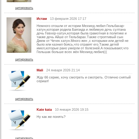
29 серия (суб)
цитировать
30 серия
Истам
13 февраля 2026 17:17
30 серия (суб)
Немного отошли от истории Мехмед любил Гюльбахар-
хатун,которая родила Баязида и любимую дочь султана
дочь Гевхер-хатун,которая была грамотная в политике и
31 серия
также дочь Айше от Гюльбарах.Также строптивый сын
Джем от Чечек хатун.Много жен ,с которыми или детей не
31 серия (суб)
было или казнил боясь,что отравят его.Также детей
имел,которые рано умерли от болезней.А показывают,что
32 серия
Гюльшак больше всех жён Мехмед любил(((
цитировать
32 серия (суб)
33 серия
Mali
24 января 2026 21:14
33 серия (суб)
Жду 66 серию, хочу смотреть и смотреть. Отлично снятый
сериал!
34 серия
34 серия (суб)
цитировать
35 серия
Kate kata
10 января 2026 19:15
35 серия (суб)
Ну как же понять?
36 серия
36 серия (суб)
37 серия
цитировать