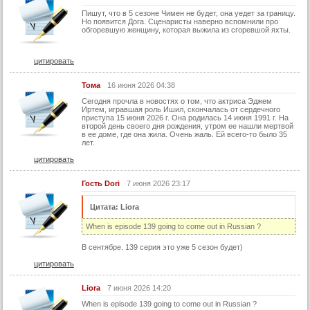
Пишут, что в 5 сезоне Чимен не будет, она уедет за границу.
Но появится Дога. Сценаристы наверно вспомнили про
обгоревшую женщину, которая выжила из сгоревшой яхты.
цитировать
Тома
16 июня 2026 04:38
Сегодня прочла в новостях о том, что актриса Эджем
Иртем, игравшая роль Ишил, скончалась от сердечного
приступа 15 июня 2026 г. Она родилась 14 июня 1991 г. На
второй день своего дня рождения, утром ее нашли мертвой
в ее доме, где она жила. Очень жаль. Ей всего-то было 35
лет.
цитировать
Гость Dori
7 июня 2026 23:17
Цитата: Liora
When is episode 139 going to come out in Russian ?
В сентябре. 139 серия это уже 5 сезон будет)
цитировать
Liora
7 июня 2026 14:20
When is episode 139 going to come out in Russian ?