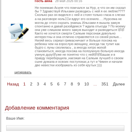
Гость анна
28 мая 2026 00:16
Не понемаю Асиля что помчался за Нур, и что он им сказал
бы ? Здравствуй Ильхами разводись с ней я ее люблю????
Сколько раз он виделся с ней и стоял только глаза в слезах
а на разговоре ноль💁‍♀️и вдруг его осенило…..Нурсема не
могла до этого сказать знаешь Ильхами я вышла замуж
спонтанно и давай разойдемся ? ждала отьезда ? По моему
она уже слишком много замуж выходит и разводиться 🤣🤣
Както не хочется смерти Салкым персонаж довольно
интерестны и она отлично справляется со своей ролью…
Ниляй весь сериал гримасничает и больше похожа на
ребенка чем на взрослую женщину, иногда так тупит как
будто с луны сволилась , а иногда хитро жопой
становиться, иногда похожа на полоумную больную иногда
умную дуру🤣уже не понятно что с ней🤣🤣Башак и в
правду переборщила ,наезжая на Салкым лучшеб о своем
сыне думала и освоих поступоках,а тут и Чимен и начали
две невестки изображать из себя крутых:))))
цитировать
Назад
1
2
3
4
5
6
7
8
9
10
...
351
Далее
Добавление комментария
Ваше Имя: