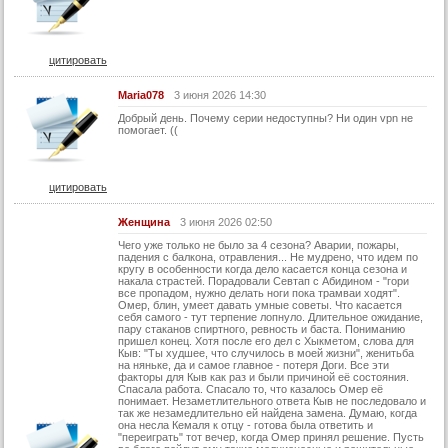
цитировать
Maria078
3 июня 2026 14:30
Добрый день. Почему серии недоступны? Ни один vpn не
помогает. ((
цитировать
Женщина
3 июня 2026 02:50
Чего уже только не было за 4 сезона? Аварии, пожары,
падения с балкона, отравления... Не мудрено, что идем по
кругу в особенности когда дело касается конца сезона и
накала страстей. Порадовали Севтап с Абидином - "гори
все пропадом, нужно делать ноги пока трамваи ходят".
Омер, блин, умеет давать умные советы. Что касается
себя самого - тут терпение лопнуло. Длительное ожидание,
пару стаканов спиртного, ревность и баста. Пониманию
пришел конец. Хотя после его дел с Хыкметом, слова для
Кыв: "Ты худшее, что случилось в моей жизни", женитьба
на няньке, да и самое главное - потеря Доги. Все эти
факторы для Кыв как раз и были причиной её состояния.
Спасала работа. Спасало то, что казалось Омер её
понимает. Незаметлительного ответа Кыв не последовало и
так же незамедлительно ей найдена замена. Думаю, когда
она несла Кемаля к отцу - готова была ответить и
"переиграть" тот вечер, когда Омер принял решение. Пусть