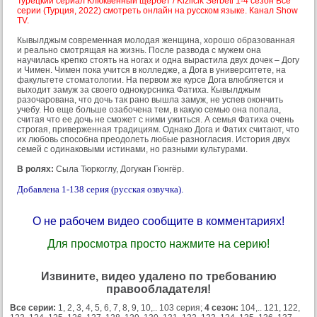
Турецкий сериал Клюквенный щербет / Kizilcik Serbeti 1-4 сезон Все
серии (Турция, 2022) смотреть онлайн на русском языке. Канал Show
TV.
Кывылджым современная молодая женщина, хорошо образованная
и реально смотрящая на жизнь. После развода с мужем она
научилась крепко стоять на ногах и одна вырастила двух дочек – Догу
и Чимен. Чимен пока учится в колледже, а Дога в университете, на
факультете стоматологии. На первом же курсе Дога влюбляется и
выходит замуж за своего однокурсника Фатиха. Кывылджым
разочарована, что дочь так рано вышла замуж, не успев окончить
учебу. Но еще больше озабочена тем, в какую семью она попала,
считая что ее дочь не сможет с ними ужиться. А семья Фатиха очень
строгая, приверженная традициям. Однако Дога и Фатих считают, что
их любовь способна преодолеть любые разногласия. История двух
семей с одинаковыми истинами, но разными культурами.
В ролях:
Сыла Тюркоглу, Догукан Гюнгёр.
Добавлена 1-138 серия (русская озвучка).
О не рабочем видео сообщите в комментариях!
Для просмотра просто нажмите на серию!
Извините, видео удалено по требованию
правообладателя!
Все серии:
1, 2, 3, 4, 5, 6, 7, 8, 9, 10,.. 103 серия;
4 сезон:
104,.. 121, 122,