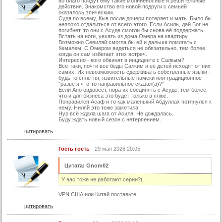
во благо пойдут ему такие молниеносные и решительные
действия. Знакомство его новой подруги с семьей
оказалось эпическим.
Судя по всему, Кыв после дочери потеряет и мать. Было бы
неплохо отдалиться от всего этого. Если Асиль, дай Бог не
погибнет, то они с Асуде смогли бы снова её поддержать.
Встать на ноги, уехать из дома Омера на квартиру.
Возможно Севиляй смогла бы ей и дальше помогать с
Кемалем. С Омером видеться не обязательно, тем более,
когда он сам избегает этих встреч.
Интересно - кого обвинят в инциденте с Салкым?
Все-таки, почти все беды Салким и её детей исходят от них
самих. Их невозможность сдерживать собственные языки -
будь то сплетня, язвительные намёки или традиционное
"разве я что-то направильное сказал(а)?"
Если Апо овдовеет, пора их соединять с Асуде, тем более,
что и для бизнеса это будет только в плюс.
Понравился Асаф и то как маленький Абдуллах потянулся к
нему. Ниляй это тоже заметила.
Нур всё ждала шага от Асиля. Не дождалась.
Буду ждать новый сезон с нетерпением.
цитировать
Гость гость
29 мая 2026 20:05
Цитата: Gnom02
У вас тоже не работают серии?(
VPN США или Китай поставьте
цитировать