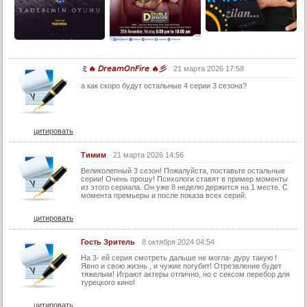
ミ🔥 𝘋𝘳𝘦𝘢𝘮𝘖𝘯𝘍𝘪𝘳𝘦 🔥彡
21 марта 2026 17:58
а как скоро будут остальные 4 серии 3 сезона?
цитировать
Тимим
21 марта 2026 14:56
Великолепный 3 сезон! Пожалуйста, поставьте остальные
серии! Очень прошу! Психологи ставят в пример моменты
из этого сериала. Он уже 8 неделю держится на 1 месте. С
момента премьеры и после показа всех серий.
цитировать
Гость Зритель
8 октября 2024 04:54
На 3- ей серия смотреть дальше не могла- дуру такую !
Явно и свою жизнь , и чужие погубит! Отрезвление будет
тяжелым! Играют актеры отлично, но с сексом перебор для
турецкого кино!
цитировать