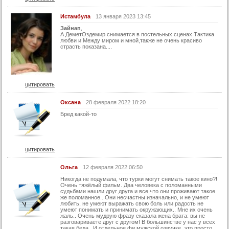
Истамбула
13 января 2023 13:45
Зайнап
,
А ДеметОздемир снимается в постельных сценах Тактика
любви и Между миром и мной,также не очень красиво
страсть показана....
цитировать
Оксана
28 февраля 2022 18:20
Бред какой-то
цитировать
Ольга
12 февраля 2022 06:50
Никогда не подумала, что турки могут снимать такое кино?!
Очень тяжёлый фильм. Два человека с поломанными
судьбами нашли друг друга и все что они проживают такое
же поломанное.. Они несчастны изначально, и не умеют
любить, не умеют выражать свою боль или радость не
умеют понимать и принимать окружающих.. Мне их очень
жаль.. Очень мудрую фразу сказала жена брата: вы не
разговариваете друг с другом! В большинстве у нас у всех
такая беда.. И отдельное фи мужской озвучке, это просто