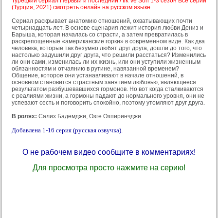
Турецкий сериал Первый и последний / Ilk Ve Son 1-3 сезон Все серии
(Турция, 2021) смотреть онлайн на русском языке.
Сериал раскрывает анатомию отношений, охватывающих почти
четырнадцать лет. В основе сценария лежит история любви Дениз и
Барыша, которая началась со страсти, а затем превратилась в
раскрепощенные «американские горки» в современном виде. Как два
человека, которые так безумно любят друг друга, дошли до того, что
настолько задушили друг друга, что решили расстаться? Изменились
ли они сами, изменилась ли их жизнь, или они уступили жизненным
обязанностям и отчаянию в рутине, навязанной временем?
Общение, которое они устанавливают в начале отношений, в
основном становится страстным занятием любовью, являющееся
результатом разбушевавшихся гормонов. Но вот когда сталкиваются
с реалиями жизни, а гормоны падают до нормального уровня, они не
успевают сесть и поговорить спокойно, поэтому утомляют друг друга.
В ролях:
Салих Бадемджи, Озге Озпиринчджи.
Добавлена 1-16 серия (русская озвучка).
О не рабочем видео сообщите в комментариях!
Для просмотра просто нажмите на серию!