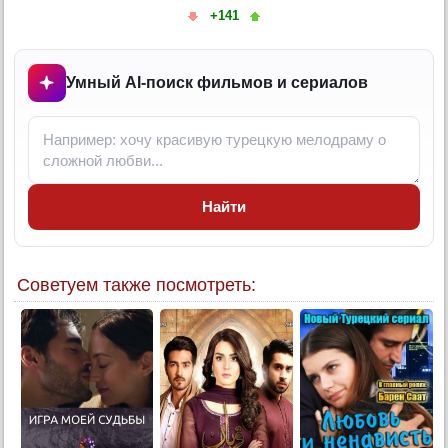
10 серия
+141
11 серия
12 серия
Умный AI-поиск фильмов и сериалов
13 серия
14 серия
3 сезон:
15 серия
15 серия (суб)
Найти
16 серия
16 серия (суб)
Советуем также посмотреть: