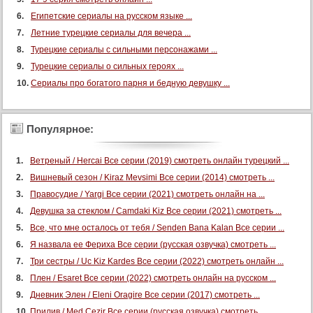
Египетские сериалы на русском языке ...
Летние турецкие сериалы для вечера ...
Турецкие сериалы с сильными персонажами ...
Турецкие сериалы о сильных героях ...
Сериалы про богатого парня и бедную девушку ...
Популярное:
Ветреный / Hercai Все серии (2019) смотреть онлайн турецкий ...
Вишневый сезон / Kiraz Mevsimi Все серии (2014) смотреть ...
Правосудие / Yargi Все серии (2021) смотреть онлайн на ...
Девушка за стеклом / Camdaki Kiz Все серии (2021) смотреть ...
Все, что мне осталось от тебя / Senden Bana Kalan Все серии ...
Я назвала ее Фериха Все серии (русская озвучка) смотреть ...
Три сестры / Uc Kiz Kardes Все серии (2022) смотреть онлайн ...
Плен / Esaret Все серии (2022) смотреть онлайн на русском ...
Дневник Элен / Eleni Oragire Все серии (2017) смотреть ...
Прилив / Med Cezir Все серии (русская озвучка) смотреть ...