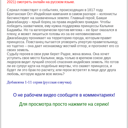
2021) смотреть онлайн на русском языке.
Сериал повествует о событиях, происходящих в 1817 году.
Британская Ост-Индийская кампания в самом разгаре – колонисты
бесчинствуют на захваченных землях. Главный герой, Бакши
Джагабандху – ярый борец за права индийских граждан. Чтобы
победить захватчиков, ему нужна поддержка принцессы Кальяни
Бадамбы. Но та категорически против мятежа – ее брат оказался в
плену, и может лишиться головы из-за ее неповиновения.
Джагабандху проникает на территорию города, которым правит
принцесса. Повстанец пытается уговорить упертую правительницу,
но тщетно – она дает незнакомцу жесткий отпор, и прогоняет его со
своих земель.
Судьбу героев в свои руки берет Радхе, жена воина. Она хочет
уступить свое место Кальяни, ведь только в крепком союзе двух
лидеров видит лучший способ спасения индийских земель. Но готов
ли ее супруг идти на подобные жертвы, что скажет принцесса, и
будет ли это брак по расчету, или герои встретят в лице друг друга
любовь, которую ждали всю жизнь?
Добавлена 1-11 серия (русская озвучка).
О не рабочем видео сообщите в комментариях!
Для просмотра просто нажмите на серию!