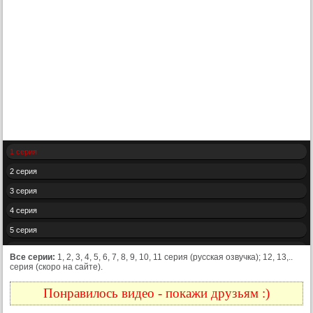
1 серия
2 серия
3 серия
4 серия
5 серия
6 серия
Все серии:
1, 2, 3, 4, 5, 6, 7, 8, 9, 10, 11 серия (русская озвучка); 12, 13,..
серия (скоро на сайте).
7 серия
8 серия
Понравилось видео - покажи друзьям :)
9 серия