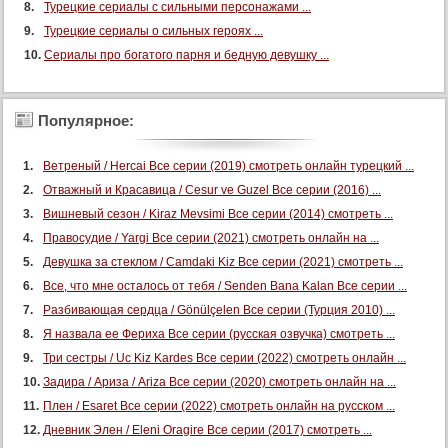
Турецкие сериалы с сильными персонажами ...
Турецкие сериалы о сильных героях ...
Сериалы про богатого парня и бедную девушку ...
Популярное:
Ветреный / Hercai Все серии (2019) смотреть онлайн турецкий ...
Отважный и Красавица / Cesur ve Guzel Все серии (2016) ...
Вишневый сезон / Kiraz Mevsimi Все серии (2014) смотреть ...
Правосудие / Yargi Все серии (2021) смотреть онлайн на ...
Девушка за стеклом / Camdaki Kiz Все серии (2021) смотреть ...
Все, что мне осталось от тебя / Senden Bana Kalan Все серии ...
Разбивающая сердца / Gönülçelen Все серии (Турция 2010) ...
Я назвала ее Фериха Все серии (русская озвучка) смотреть ...
Три сестры / Uc Kiz Kardes Все серии (2022) смотреть онлайн ...
Задира / Ариза / Ariza Все серии (2020) смотреть онлайн на ...
Плен / Esaret Все серии (2022) смотреть онлайн на русском ...
Дневник Элен / Eleni Oragire Все серии (2017) смотреть ...