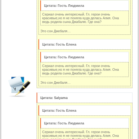
53 серия (суб)
Цитата: Гость Людмила
54 серия
Сериал очень интересный. Гл. герои очень
54 серия (суб)
красивые,но я не поняла куда делась Алия. Она
ведь родила сына Джабалю. Где она?
55 серия
Это сон Джебаля…
55 серия (суб)
56 серия
Цитата: Гость Елена
57 серия
Цитата: Гость Людмила
58 серия
Сериал очень интересный. Гл. герои очень
красивые,но я не поняла куда делась Алия. Она
59 серия
ведь родила сына Джабалю. Где она?
60 серия
Это сон Джебаля…
3 сезон:
61 серия (суб)
Цитата: Salyama
62 серия (суб)
Цитата: Гость Елена
63 серия (суб)
64 серия (суб)
Цитата: Гость Людмила
65 серия (суб)
Сериал очень интересный. Гл. герои очень
красивые,но я не поняла куда делась Алия. Она