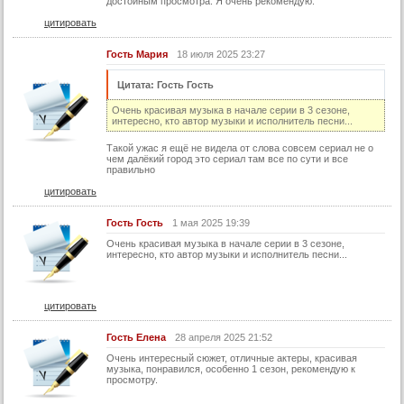
достойным просмотра. Я очень рекомендую.
94 серия
цитировать
94 серия (суб)
95 серия
Гость Мария
18 июля 2025 23:27
95 серия (суб)
Цитата: Гость Гость
96 серия
Очень красивая музыка в начале серии в 3 сезоне,
интересно, кто автор музыки и исполнитель песни...
96 серия (суб)
Такой ужас я ещё не видела от слова совсем сериал не о
97 серия
чем далёкий город это сериал там все по сути и все
правильно
97 серия (суб)
цитировать
98 серия
Гость Гость
1 мая 2025 19:39
98 серия (суб)
Очень красивая музыка в начале серии в 3 сезоне,
99 серия
интересно, кто автор музыки и исполнитель песни...
99 серия (суб)
100 серия
цитировать
100 серия (суб)
Гость Елена
28 апреля 2025 21:52
101 серия
Очень интересный сюжет, отличные актеры, красивая
музыка, понравился, особенно 1 сезон, рекомендую к
просмотру.
101 серия (суб)