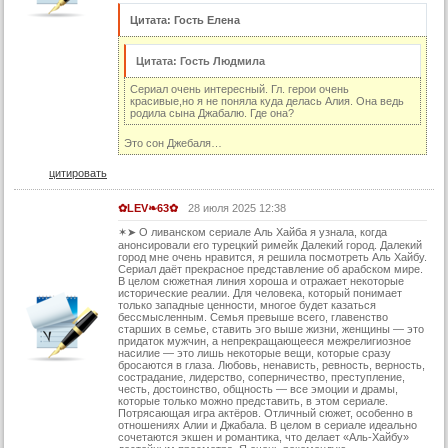
82 серия (суб)
Цитата: Гость Елена
83 серия (суб)
84 серия (суб)
Цитата: Гость Людмила
85 серия (суб)
Сериал очень интересный. Гл. герои очень
красивые,но я не поняла куда делась Алия. Она ведь
родила сына Джабалю. Где она?
86 серия (суб)
87 серия (суб)
Это сон Джебаля…
88 серия (суб)
цитировать
89 серия (суб)
✿LEV❧63✿
28 июля 2025 12:38
90 серия (суб)
✶➤ О ливанском сериале Аль Хайба я узнала, когда
анонсировали его турецкий римейк Далекий город. Далекий
4 сезон:
город мне очень нравится, я решила посмотреть Аль Хайбу.
Сериал даёт прекрасное представление об арабском мире.
В целом сюжетная линия хороша и отражает некоторые
91 серия
исторические реалии. Для человека, который понимает
только западные ценности, многое будет казаться
91 серия (суб)
бессмысленным. Семья превыше всего, главенство
старших в семье, ставить эго выше жизни, женщины — это
92 серия
придаток мужчин, а непрекращающееся межрелигиозное
насилие — это лишь некоторые вещи, которые сразу
бросаются в глаза. Любовь, ненависть, ревность, верность,
92 серия (суб)
сострадание, лидерство, соперничество, преступление,
честь, достоинство, общность — все эмоции и драмы,
93 серия
которые только можно представить, в этом сериале.
Потрясающая игра актёров. Отличный сюжет, особенно в
93 серия (суб)
отношениях Алии и Джабала. В целом в сериале идеально
сочетаются экшен и романтика, что делает «Аль-Хайбу»