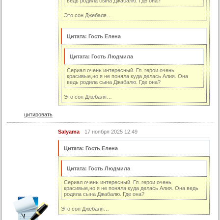
ведь родила сына Джабалю. Где она?
66 серия (суб)
67 серия (суб)
Это сон Джебаля…
68 серия (суб)
Цитата: Гость Елена
69 серия (суб)
70 серия (суб)
Цитата: Гость Людмила
71 серия (суб)
Сериал очень интересный. Гл. герои очень
красивые,но я не поняла куда делась Алия. Она
ведь родила сына Джабалю. Где она?
72 серия (суб)
Это сон Джебаля…
73 серия (суб)
74 серия (суб)
цитировать
75 серия (суб)
Salyama
17 ноября 2025 12:49
76 серия (суб)
Цитата: Гость Елена
77 серия (суб)
78 серия (суб)
Цитата: Гость Людмила
79 серия (суб)
Сериал очень интересный. Гл. герои очень
красивые,но я не поняла куда делась Алия. Она ведь
80 серия (суб)
родила сына Джабалю. Где она?
81 серия (суб)
Это сон Джебаля…