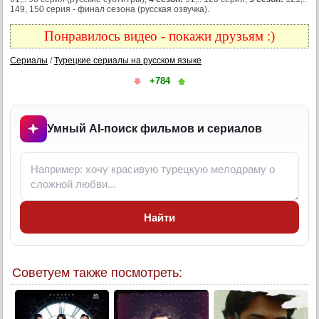
7 серия
149, 150 серия - финал сезона (русская озвучка).
8 серия
Понравилось видео - покажи друзьям :)
9 серия
Сериалы
/
Турецкие сериалы на русском языке
10 серия
+784
11 серия
12 серия
13 серия
Умный AI-поиск фильмов и сериалов
14 серия
15 серия
16 серия
17 серия
Найти
18 серия
19 серия
20 серия
Советуем также посмотреть:
21 серия
22 серия