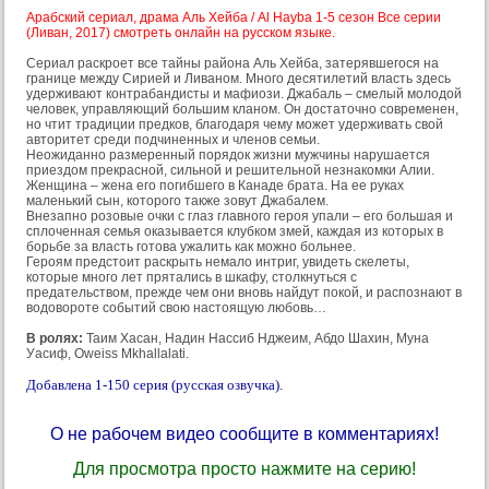
Арабский сериал, драма Аль Хейба / Al Hayba 1-5 сезон Все серии
(Ливан, 2017) смотреть онлайн на русском языке.
Сериал раскроет все тайны района Аль Хейба, затерявшегося на
границе между Сирией и Ливаном. Много десятилетий власть здесь
удерживают контрабандисты и мафиози. Джабаль – смелый молодой
человек, управляющий большим кланом. Он достаточно современен,
но чтит традиции предков, благодаря чему может удерживать свой
авторитет среди подчиненных и членов семьи.
Неожиданно размеренный порядок жизни мужчины нарушается
приездом прекрасной, сильной и решительной незнакомки Алии.
Женщина – жена его погибшего в Канаде брата. На ее руках
маленький сын, которого также зовут Джабалем.
Внезапно розовые очки с глаз главного героя упали – его большая и
сплоченная семья оказывается клубком змей, каждая из которых в
борьбе за власть готова ужалить как можно больнее.
Героям предстоит раскрыть немало интриг, увидеть скелеты,
которые много лет прятались в шкафу, столкнуться с
предательством, прежде чем они вновь найдут покой, и распознают в
водовороте событий свою настоящую любовь…
В ролях:
Таим Хасан, Надин Нассиб Нджеим, Абдо Шахин, Муна
Уасиф, Oweiss Mkhallalati.
Добавлена 1-150 серия (русская озвучка).
О не рабочем видео сообщите в комментариях!
Для просмотра просто нажмите на серию!