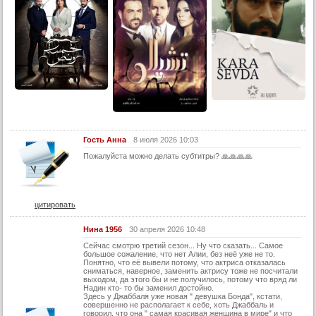
23 серия
24 серия
25 серия
26 серия
27 серия
28 серия
29 серия
30 серия
Гость Анна
8 июля 2026 10:03
Пожалуйста можно делать субтитры? 🙏🙏🙏🙏
2 сезон:
31 серия
32 серия
цитировать
33 серия
Нина 1956
30 апреля 2026 10:48
34 серия
Сейчас смотрю третий сезон... Ну что сказать... Самое
большое сожаление, что нет Алии, без неё уже не то.
35 серия
Понятно, что её вывели потому, что актриса отказалась
сниматься, наверное, заменить актрису тоже не посчитали
36 серия
выходом, да этого бы и не получилось, потому что вряд ли
Надин кто- то бы заменил достойно.
Здесь у Джаббаля уже новая " девушка Бонда", кстати,
37 серия
совершенно не располагает к себе, хоть Джаббаль и
говорил, что она " самая красивая женщина в мире" и что