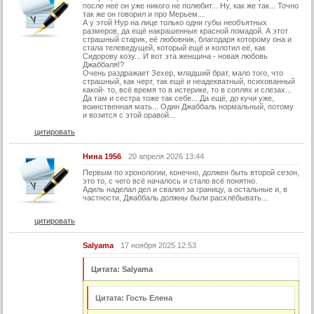
38 серия
после неё он уже никого не полюбит... Ну, как же так... Точно
так же он говорил и про Мерьем...
39 серия
А у этой Нур на лице только одни губы необъятных
размеров, да ещё накрашенные красной помадой. А этот
страшный старик, её любовник, благодаря которому она и
40 серия
стала телеведущей, который ещё и колотил её, как
Сидорову козу... И вот эта женщина - новая любовь
41 серия
Джаббаля!?
Очень раздражает Зехер, младший брат, мало того, что
42 серия
страшный, как черт, так ещё и неадекватный, психованный
какой- то, всё время то в истерике, то в соплях и слезах...
Да там и сестра тоже так себе... Да ещё, до кучи уже,
43 серия
воинственная мать... Один Джаббаль нормальный, потому
и возится с этой оравой...
44 серия
цитировать
45 серия
Нина 1956
20 апреля 2026 13:44
46 серия
Первым по хронологии, конечно, должен быть второй сезон,
47 серия
это то, с чего всё началось и стало всё понятно.
Адиль наделал дел и свалил за границу, а остальные и, в
48 серия
частности, Джаббаль должны были расхлёбывать...
49 серия
цитировать
50 серия
Salyama
17 ноября 2025 12:53
51 серия
Цитата: Salyama
52 серия
53 серия
Цитата: Гость Елена