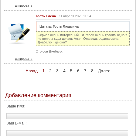
102 серия
цитировать
102 серия (суб)
Гость Елена
11 апреля 2025 11:34
103 серия
103 серия (суб)
Цитата: Гость Людмила
104 серия
Сериал очень интересный. Гл. герои очень красивые,но я
не поняла куда делась Алия. Она ведь родила сына
Джабалю. Где она?
104 серия (суб)
Это сон Джебаля…
105 серия
цитировать
105 серия (суб)
106 серия
Назад
1
2
3
4
5
6
7
8
Далее
106 серия (суб)
107 серия
107 серия (суб)
Добавление комментария
108 серия
Ваше Имя:
108 серия (суб)
109 серия
Ваш E-Mail:
109 серия (суб)