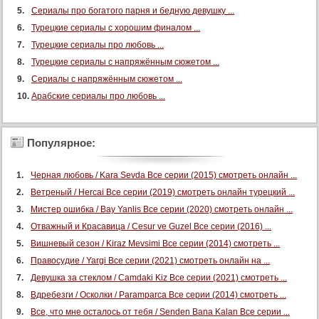
Сериалы про богатого парня и бедную девушку ...
Турецкие сериалы с хорошим финалом ...
Турецкие сериалы про любовь ...
Турецкие сериалы с напряжённым сюжетом ...
Сериалы с напряжённым сюжетом ...
Арабские сериалы про любовь ...
Популярное:
Черная любовь / Kara Sevda Все серии (2015) смотреть онлайн ...
Ветреный / Hercai Все серии (2019) смотреть онлайн турецкий ...
Мистер ошибка / Bay Yanlis Все серии (2020) смотреть онлайн ...
Отважный и Красавица / Cesur ve Guzel Все серии (2016) ...
Вишневый сезон / Kiraz Mevsimi Все серии (2014) смотреть ...
Правосудие / Yargi Все серии (2021) смотреть онлайн на ...
Девушка за стеклом / Camdaki Kiz Все серии (2021) смотреть ...
Вдребезги / Осколки / Paramparca Все серии (2014) смотреть ...
Все, что мне осталось от тебя / Senden Bana Kalan Все серии ...