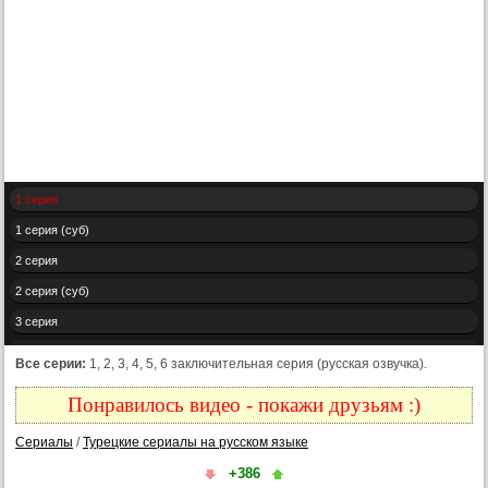
1 серия
1 серия (суб)
2 серия
2 серия (суб)
3 серия
3 серия (суб)
Все серии:
1, 2, 3, 4, 5, 6 заключительная серия (русская озвучка).
4 серия
Понравилось видео - покажи друзьям :)
4 серия (суб)
Сериалы
/
Турецкие сериалы на русском языке
5 серия
+386
5 серия (суб)