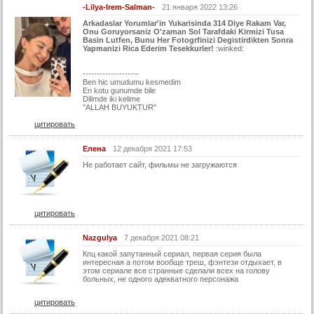
-Lilya-Irem-Salman-
21 января 2022 13:26
Arkadaslar Yorumlar'in Yukarisinda
314 Diye Rakam Var,
Onu Goruyorsaniz O'zaman Sol Tarafdaki Kirmizi Tusa
Basin Lutfen, Bunu Her Fotogrfinizi Degistirdikten Sonra
Yapmanizi Rica Ederim Tesekkurler!
:winked:
--------------------
Ben hic umudumu kesmedim
En kotu gunumde bile
Dilimde iki kelime
"ALLAH BUYUKTUR"
цитировать
Елена
12 декабря 2021 17:53
Не работает сайт, фильмы не загружаются
цитировать
Nazgulya
7 декабря 2021 08:21
Кпц какой запутанный сериал, первая серия была
интересная а потом вообще треш, фэнтези отдыхает, в
этом сериале все странные сделали всех на голову
больных, не одного адекватного персонажа
цитировать