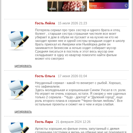
Гость Лейла
15 июля 2026 21:23
Потеряла сериал про трех сестер и одного брата и отец
болеет , старшая сестра страшная чистюля все моет
убирает в дом в обуви не пускает и на кухню ни кто не
заходит кроме нее и одной сестры младшая ходит в школу
брать приехал из Америки или Ньюйорка днём он
занимается бизнесом а ночью ходит собирает мусор
Средняя писаться в постель и этот весь мусор они
складывают в одну из квартир помогите найти фильм
может кто смотрел
цитировать
Гость Ольга
17 июня 2026 01:04
Неудачный сериал - какой-то венигрет с рыбой. Хорошо,
что зафиналили.
Здесь молоденькая и хорошенькая Синем Унсал в гл. роли.
Но играет не очень хорошо, кстати. Я сморю у нее удачных
только 2 сериала - "Чудо - доктор" и "Далекий город", еще
роль второго плана в сериале "Черно-белая любовь". Все
остальные проекты и сюжет ни о чем и игра слабая.
цитировать
Гость Лара
21 февраля 2024 12:26
Артисты хорошие,но фильм очень запутанный с двямя
странными сестрами и жизнь на обмане,мне не понравился