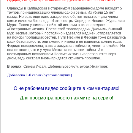
(Турция, 2021) смотреть онлайн на русском языке. Канал Fox Tv.
Однажды в Каппадокии в стареньком заброшенном доме находят 5
трупов, принадлежавших членам одной семьи. Их убили 15 лет
назад. Но есть еще одно загадочное обстоятельство – два члена
семьи исчезли без следа. И это сестры Фериде и Несиме. Журналист
Мурат Гювен упоминает об этой истории в телепередаче
«Потерянные жизни». После этой телепередачи Джемиль, бывший
муж Несиме, который постоянно издевался над ней, отправляется
на поиски пропавших сестер. Пути Несиме и Фериде тоже разошлись
ради безопасности, они сменили имена и не виделись долгие годы.
Фериде повзрослела, вышла замуж за любимого, живет спокойно. Но
она не знает, что и у мужа Мехмета есть свои тайны. И с
неожиданным появлением Несиме их жизнь перевернется верх
дном, ведь сестрам вновь придется скрывать прошлое…
В ролях:
Синем Унсал, Шебнем Бозолклу, Бурак Ямантюрк.
Добавлена 1-6 серия (русская озвучка).
О не рабочем видео сообщите в комментариях!
Для просмотра просто нажмите на серию!