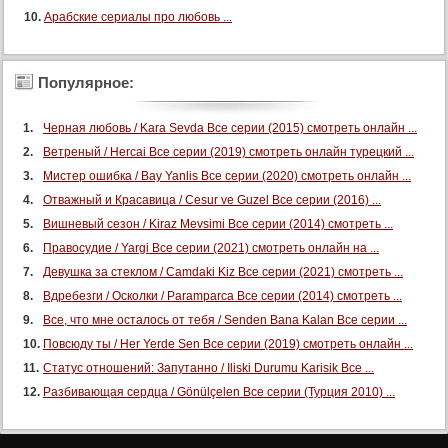
Арабские сериалы про любовь ...
Популярное:
Черная любовь / Kara Sevda Все серии (2015) смотреть онлайн ...
Ветреный / Hercai Все серии (2019) смотреть онлайн турецкий ...
Мистер ошибка / Bay Yanlis Все серии (2020) смотреть онлайн ...
Отважный и Красавица / Cesur ve Guzel Все серии (2016) ...
Вишневый сезон / Kiraz Mevsimi Все серии (2014) смотреть ...
Правосудие / Yargi Все серии (2021) смотреть онлайн на ...
Девушка за стеклом / Camdaki Kiz Все серии (2021) смотреть ...
Вдребезги / Осколки / Paramparca Все серии (2014) смотреть ...
Все, что мне осталось от тебя / Senden Bana Kalan Все серии ...
Повсюду ты / Her Yerde Sen Все серии (2019) смотреть онлайн ...
Статус отношений: Запутанно / Iliski Durumu Karisik Все ...
Разбивающая сердца / Gönülçelen Все серии (Турция 2010) ...