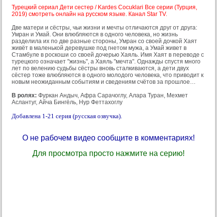
Турецкий сериал Дети сестер / Kardes Cocuklari Все серии (Турция,
2019) смотреть онлайн на русском языке. Канал Star TV.
Две матери и сёстры, чьи жизни и мечты отличаются друг от друга:
Умран и Умай. Они влюбляются в одного человека, но жизнь
разделила их по две разные стороны, Умран со своей дочкой Хаят
живёт в маленькой деревушке под гнетом мужа, а Умай живет в
Стамбуле в роскоши со своей дочерью Хаяль. Имя Хаят в переводе с
турецкого означает "жизнь", а Хаяль "мечта". Однажды спустя много
лет по велению судьбы сёстры вновь сталкиваются, а дети двух
сёстер тоже влюбляются в одного молодого человека, что приводит к
новым неожиданным событиям и сведениям счётов за прошлое…
В ролях:
Фуркан Андыч, Афра Сарачоглу, Алара Туран, Мехмет
Аслантуг, Айча Бингёль, Нур Феттахоглу
Добавлена 1-21 серия (русская озвучка).
О не рабочем видео сообщите в комментариях!
Для просмотра просто нажмите на серию!