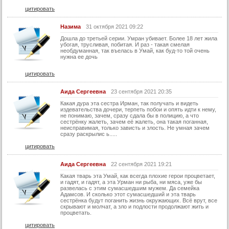
цитировать
Назима
31 октября 2021 09:22
Дошла до третьей серии. Умран убивает. Более 18 лет жила
убогая, трусливая, побитая. И раз - такая смелая
необдуманная, так въелась в Умай, как буд-то той очень
нужна ее дочь
цитировать
Аида Сергеевна
23 сентября 2021 20:35
Какая дура эта сестра Ирман, так получать и видеть
издевательства дочери, терпеть побои и опять идти к нему,
не понимаю, зачем, сразу сдала бы в полицию, а что
сестрёнку жалеть, зачем её жалеть, она такая поганная,
неисправимая, только зависть и злость. Не умная зачем
сразу раскрылис ь.....
цитировать
Аида Сергеевна
22 сентября 2021 19:21
Какая тварь эта Умай, как всегда плохие герои процветает,
и гадят, и гадят, а эта Урман ни рыба, ни мяса, уже бы
развелась с этим сумасшедшим мужем. Да семейка
Адамсов. И сколько этот сумасшедший и эта тварь
сестрёнка будут поганить жизнь окружающих. Всё врут, все
скрывают и молчат, а зло и подлости продолжают жить и
процветать.
цитировать