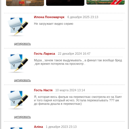
14 серия
14 серия (суб)
15 серия
Илона Пономарчук
6 декабря 2025 23:13
Не загружает видео серию
15 серия (суб)
16 серия
16 серия (суб)
цитировать
17 серия
Гость Лариса
22 декабря 2024 16:47
17 серия (суб)
Мура , зачем такое выдумывать , а финал так вообще бред
,зря время потеряла на просмотр .
2 сезон:
18 серия
цитировать
18 серия (суб)
19 серия
Гость Настя
10 марта 2024 13:14
Я, которая весь фильм на перемотках смотрела из-за Хаят
19 серия (суб)
и того парня который исчез. Устала перематывать ??? аж
до финала дошла в перемотках)
20 серия
20 серия (суб)
цитировать
21 серия
Аліна
1 декабря 2023 23:13