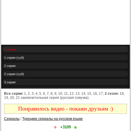
1 серия
1 серия (суб)
2 серия
2 серия (суб)
3 серия
3 серия (суб)
Все серии:
1, 2, 3, 4, 5, 6, 7, 8, 9, 10, 11, 12, 13, 14, 15, 16, 17;
2 сезон:
18,
19, 20, 21 заключительная серия (русская озвучка).
4 серия
4 серия (суб)
Понравилось видео - покажи друзьям :)
5 серия
Сериалы
/
Турецкие сериалы на русском языке
5 серия (суб)
+3109