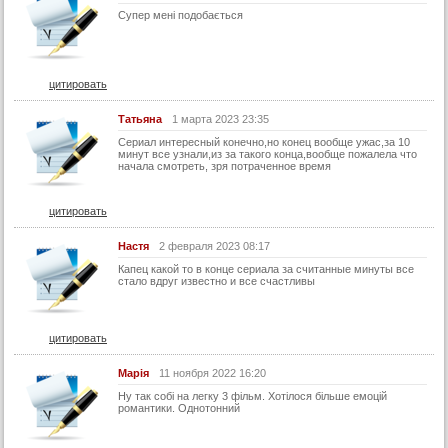
21 серия (суб)
Супер мені подобається
Конец
цитировать
Татьяна
1 марта 2023 23:35
Сериал интересный конечно,но конец вообще ужас,за 10
минут все узнали,из за такого конца,вообще пожалела что
начала смотреть, зря потраченное время
цитировать
Настя
2 февраля 2023 08:17
Капец какой то в конце сериала за считанные минуты все
стало вдруг известно и все счастливы
цитировать
Марія
11 ноября 2022 16:20
Ну так собі на легку 3 фільм. Хотілося більше емоцій
романтики. Однотонний