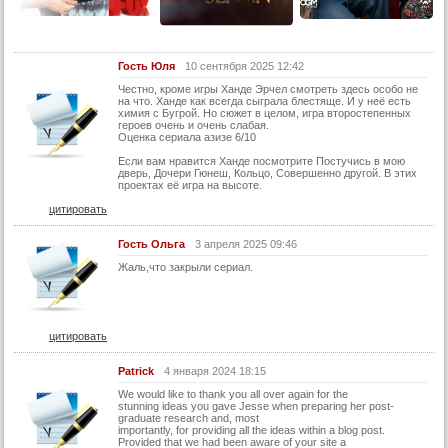
Гость Юля
10 сентября 2025 12:42
Честно, кроме игры Ханде Эрчел смотреть здесь особо не
на что. Ханде как всегда сыграла блестяще. И у неё есть
химия с Бугрой. Но сюжет в целом, игра второстепенных
героев очень и очень слабая.
Оценка сериала азизе 6/10
Если вам нравится Ханде посмотрите Постучись в мою
дверь, Дочери Гюнеш, Кольцо, Совершенно другой. В этих
проектах её игра на высоте.
цитировать
Гость Ольга
3 апреля 2025 09:46
Жаль,что закрыли сериал.
цитировать
Patrick
4 января 2024 18:15
We would like to thank you all over again for the
stunning ideas you gave Jesse when preparing her post-
graduate research and, most
importantly, for providing all the ideas within a blog post.
Provided that we had been aware of your site a