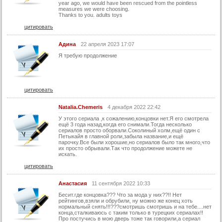
year ago, we would have been rescued from the pointless
measures we were choosing.
Thanks to you. adults toys
цитировать
Адина
22 апреля 2023 17:07
Я требую продолжение
цитировать
Natalia.Chemeris
4 декабря 2022 22:42
У этого сериала ,к сожалению,концовки нет.Я его смотрела
ещё 3 года назад,когда его снимали.Тогда несколько
сериалов просто оборвали.Соколиный холм,ещё один с
Петыкайя в главной роли,забыла название,и ещё
парочку.Все были хорошие,но сериалов было так много,что
их просто обрывали.Так что продолжение можете не
искать.
цитировать
Анастасия
11 сентября 2022 10:33
Бесит.где концовка??? Что за мода у них??!! Нет
рейтингов,взяли и обрубили, ну можно же конец хоть
нормальный снять!!!???смотришь смотришь и на тебе....нет
конца,сталкиваюсь с таким только в турецких сериалах!!
Про постучись в мою дверь тоже так говорили,а сериал