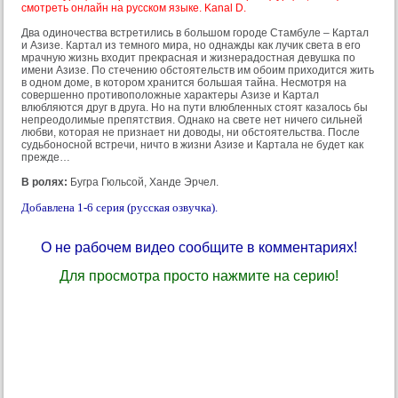
смотреть онлайн на русском языке. Kanal D.
Два одиночества встретились в большом городе Стамбуле – Картал
и Азизе. Картал из темного мира, но однажды как лучик света в его
мрачную жизнь входит прекрасная и жизнерадостная девушка по
имени Азизе. По стечению обстоятельств им обоим приходится жить
в одном доме, в котором хранится большая тайна. Несмотря на
совершенно противоположные характеры Азизе и Картал
влюбляются друг в друга. Но на пути влюбленных стоят казалось бы
непреодолимые препятствия. Однако на свете нет ничего сильней
любви, которая не признает ни доводы, ни обстоятельства. После
судьбоносной встречи, ничто в жизни Азизе и Картала не будет как
прежде…
В ролях:
Бугра Гюльсой, Ханде Эрчел.
Добавлена 1-6 серия (русская озвучка).
О не рабочем видео сообщите в комментариях!
Для просмотра просто нажмите на серию!