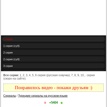
1 серия
1 серия (суб)
2 серия
2 серия (суб)
3 серия
3 серия (суб)
Все серии:
1, 2, 3, 4, 5, 6 серия (русская озвучка); 7, 8, 9, 10,.. серия
(скоро на сайте).
4 серия
4 серия (суб)
Понравилось видео - покажи друзьям :)
5 серия
Сериалы
/
Турецкие сериалы на русском языке
5 серия (суб)
+5404
6 серия