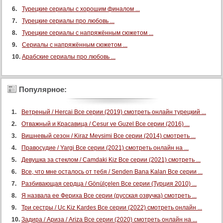
Турецкие сериалы с хорошим финалом ...
Турецкие сериалы про любовь ...
Турецкие сериалы с напряжённым сюжетом ...
Сериалы с напряжённым сюжетом ...
Арабские сериалы про любовь ...
Популярное:
Ветреный / Hercai Все серии (2019) смотреть онлайн турецкий ...
Отважный и Красавица / Cesur ve Guzel Все серии (2016) ...
Вишневый сезон / Kiraz Mevsimi Все серии (2014) смотреть ...
Правосудие / Yargi Все серии (2021) смотреть онлайн на ...
Девушка за стеклом / Camdaki Kiz Все серии (2021) смотреть ...
Все, что мне осталось от тебя / Senden Bana Kalan Все серии ...
Разбивающая сердца / Gönülçelen Все серии (Турция 2010) ...
Я назвала ее Фериха Все серии (русская озвучка) смотреть ...
Три сестры / Uc Kiz Kardes Все серии (2022) смотреть онлайн ...
Задира / Ариза / Ariza Все серии (2020) смотреть онлайн на ...