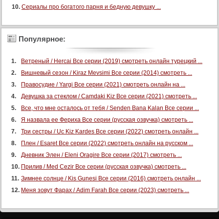
Сериалы про богатого парня и бедную девушку ...
Популярное:
Ветреный / Hercai Все серии (2019) смотреть онлайн турецкий ...
Вишневый сезон / Kiraz Mevsimi Все серии (2014) смотреть ...
Правосудие / Yargi Все серии (2021) смотреть онлайн на ...
Девушка за стеклом / Camdaki Kiz Все серии (2021) смотреть ...
Все, что мне осталось от тебя / Senden Bana Kalan Все серии ...
Я назвала ее Фериха Все серии (русская озвучка) смотреть ...
Три сестры / Uc Kiz Kardes Все серии (2022) смотреть онлайн ...
Плен / Esaret Все серии (2022) смотреть онлайн на русском ...
Дневник Элен / Eleni Oragire Все серии (2017) смотреть ...
Прилив / Med Cezir Все серии (русская озвучка) смотреть ...
Зимнее солнце / Kis Gunesi Все серии (2016) смотреть онлайн ...
Меня зовут Фарах / Adim Farah Все серии (2023) смотреть ...