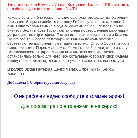
Турецкий сериал Нажива / Vurgun Все серии (Турция, 2019) смотреть
онлайн на русском языке. Канал Fox TV.
Кемаль богатый бизнесмен, владелец огромного холдинга. Хороший
семьянин, безумно любит свою жену Рейхан, у них есть маленький
сын. Однако завистливые люди не дают им покоя. Его партнер по
бизнесу Ведат и брат Туран, желая скрыть совершенные махинации,
устраивают пожар в офисе. Там же оказывается запертым и Кемаль.
Но его все-таки спасают пожарные. Однако Кемаль получил
серьезную травму головы, он впадает в кому… Спустя 10 лет Кемаль
вышел из комы. Первым делом он бежит к своей семье, жене и сыну.
Но оказавшись за порогом дома Кемаль осознает, что жизнь
остановилась только для него, все остальные устроили свои судьбы
и живут своей жизнью, где для него уже нет места, его вычеркнули…
В ролях:
Эркан Петеккая, Дениз Чакыр, Эмре Кынай, Бегюм
Биргерен
Добавлена 1-6 серия (русская озвучка).
О не рабочем видео сообщите в комментариях!
Для просмотра просто нажмите на серию!