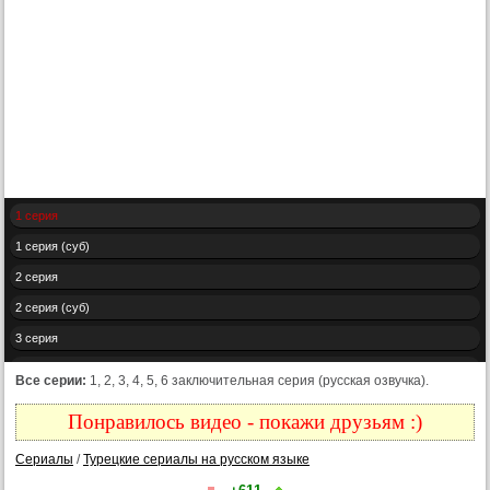
1 серия
1 серия (суб)
2 серия
2 серия (суб)
3 серия
3 серия (суб)
Все серии:
1, 2, 3, 4, 5, 6 заключительная серия (русская озвучка).
4 серия
Понравилось видео - покажи друзьям :)
4 серия (суб)
Сериалы
/
Турецкие сериалы на русском языке
5 серия