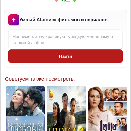
+611
5 серия (суб)
6 серия
6 серия (суб)
Умный AI-поиск фильмов и сериалов
Конец
Найти
Советуем также посмотреть: