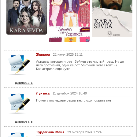
24 серия
25 серия
26 серия
27 серия
28 серия
29 серия
30 серия
Жыпара
22 июля 2025 13:11
Актриса, которая играет Зейнеп это чистый трэш. Ну до
31 серия
чего противная, один ее рот бантиком чего стоит :-)
Как актриса еще хуже.
32 серия
33 серия
цитировать
34 серия
Луизака
11 декабря 2024 18:49
35 серия
Почему последние серии так плохо показывают
36 серия
37 серия
цитировать
38 серия
39 серия
Турдагина Юлия
29 октября 2024 17:24