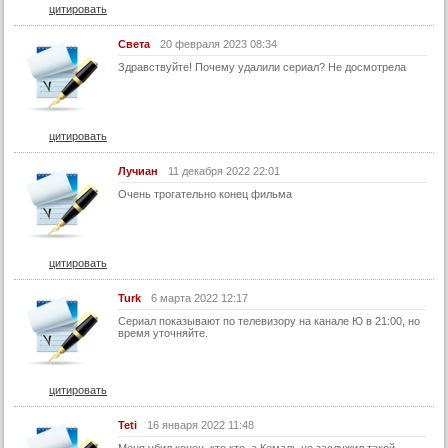
цитировать
56 серия
57 серия
Света
20 февраля 2023 08:34
58 серия
Здравствуйте! Почему удалили сериал? Не досмотрела
59 серия
60 серия
цитировать
61 серия
Лучиан
11 декабря 2022 22:01
62 серия
Очень трогательно конец фильма
63 серия
64 серия
65 серия
цитировать
66 серия
Turk
6 марта 2022 12:17
67 серия
Сериал показывают по телевизору на канале Ю в 21:00, но
время уточняйте.
68 серия
69 серия
цитировать
70 серия
Teti
16 января 2022 11:48
71 серия
Меня убил конец, кто кто, а Кемаль не заслужил такой