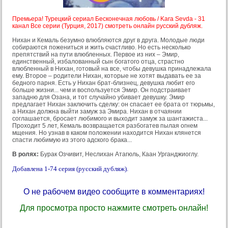
Премьера! Турецкий сериал Бесконечная любовь / Kara Sevda - 31
канал Все серии (Турция, 2017) смотреть онлайн русский дубляж.
Нихан и Кемаль безумно влюбляются друг в друга. Молодые люди
собираются пожениться и жить счастливо. Но есть несколько
препятствий на пути влюбленных. Первое из них – Эмир,
единственный, избалованный сын богатого отца, страстно
влюбленный в Нихан, готовый на все, чтобы девушка принадлежала
ему. Второе – родители Нихан, которые не хотят выдавать ее за
бедного парня. Есть у Нихан брат-близнец, девушка любит его
больше жизни... чем и воспользуется Эмир. Он подстраивает
западню для Озана, и тот случайно убивает девушку. Эмир
предлагает Нихан заключить сделку: он спасает ее брата от тюрьмы,
а Нихан должна выйти замуж за Эмира. Нихан в отчаянии
соглашается, бросает любимого и выходит замуж за шантажиста...
Проходит 5 лет, Кемаль возвращается разбогатев пылая огнем
мщения. Но узнав в каком положении находится Нихан клянется
спасти любимую из этого адского брака...
В ролях:
Бурак Озчивит, Неслихан Атагюль, Каан Урганджиоглу.
Добавлена 1-74 серия (русский дубляж).
О не рабочем видео сообщите в комментариях!
Для просмотра просто нажмите смотреть онлайн!