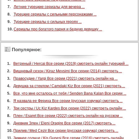
Летние турецкие сериалы для вечера ...
Турецкие сериалы с сильными персонажами ...
Турецкие сериалы о сильных героях ...
Сериалы про богатого парня и бедную девушку ...
Популярное:
Ветреный / Hercai Все серии (2019) смотреть онлайн турецкий ...
Вишневый сезон / Kiraz Mevsimi Все серии (2014) смотреть ...
Правосудие / Yargi Все серии (2021) смотреть онлайн на ...
Девушка за стеклом / Camdaki Kiz Все серии (2021) смотреть ...
Все, что мне осталось от тебя / Senden Bana Kalan Все серии ...
Я назвала ее Фериха Все серии (русская озвучка) смотреть ...
Три сестры / Uc Kiz Kardes Все серии (2022) смотреть онлайн ...
Плен / Esaret Все серии (2022) смотреть онлайн на русском ...
Дневник Элен / Eleni Oragire Все серии (2017) смотреть ...
Прилив / Med Cezir Все серии (русская озвучка) смотреть ...
Зимнее солнце / Kis Gunesi Все серии (2016) смотреть онлайн ...