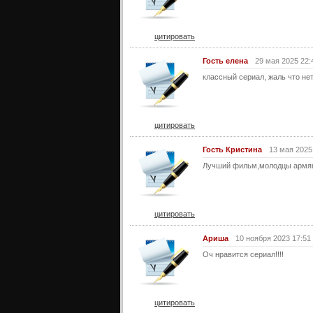
цитировать
Гость елена
29 мая 2025 22:
классный сериал, жаль что не
цитировать
Гость Кристина
13 мая 2025
Лучший фильм,молодцы армя
цитировать
Ариша
10 ноября 2023 17:51
Оч нравится сериал!!!!
цитировать