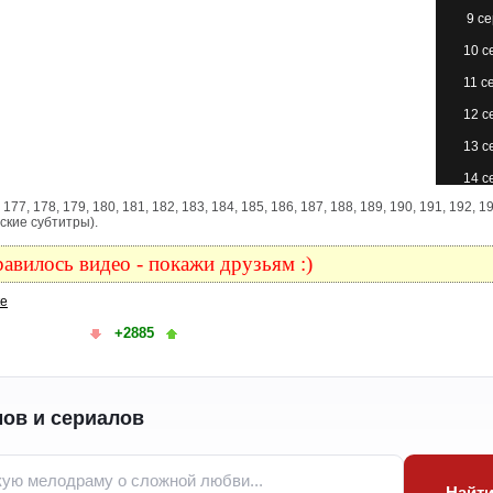
9 с
10 с
11 с
12 с
13 с
14 с
176, 177, 178, 179, 180, 181, 182, 183, 184, 185, 186, 187, 188, 189, 190, 191, 192, 1
15 с
ские субтитры).
16 с
авилось видео - покажи друзьям :)
17 с
ке
18 с
+2885
19 с
20 с
21 с
ов и сериалов
22 с
23 с
Найт