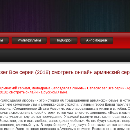
мы
Мультфильмы
Подборки
AI-помощник
ser Все серии (2018) смотреть онлайн армянский се
Армянский сериал, мелодрама Запоздалая любовь / Ushacac ser Все серии (А
2018) смотреть онлайн на русском языке.
«Запоздалая любовь» - это история об традиционной армянской семье, в кот
крепкие семейные узы и американские страсти. Главный герой Давид пару ле
покинул Соединённые Штаты Америки, разочаровавшись в жизни и в любви. О
начать свою жизнь с новой строки, готов ждать чего-то хорошего. «Ведь в жизн
что случается, случается неожиданно. У каждой разлуки есть своя новая встре
Возможно, это и есть любовь, запоздалая любовь». Но его будут ожидать неп
решения, сложный путь. В первой серии Давид случайно сталкивается с незн
по имени Элен, которая приехала в Америку к тетушке. Возможно, это девушк