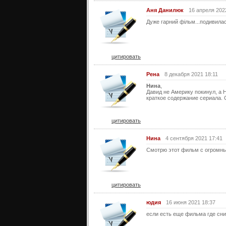
Аня Данилюк
16 апреля 202
Дуже гарний фільм...подивилас
цитировать
Рена
8 декабря 2021 18:11
Нина
,
Давид не Америку покинул, а 
краткое содержание сериала. 
цитировать
Нина
4 сентября 2021 17:41
Смотрю этот фильм с огромны
цитировать
юдия
16 июня 2021 18:37
если есть еще фильма где сни