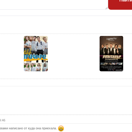
24 с
25 с
26 с
27 с
28 с
29 с
30 с
31 с
32 с
33 с
34 с
35 с
36 с
37 с
9:46
38 с
вами написано от куда она приехала.
39 с