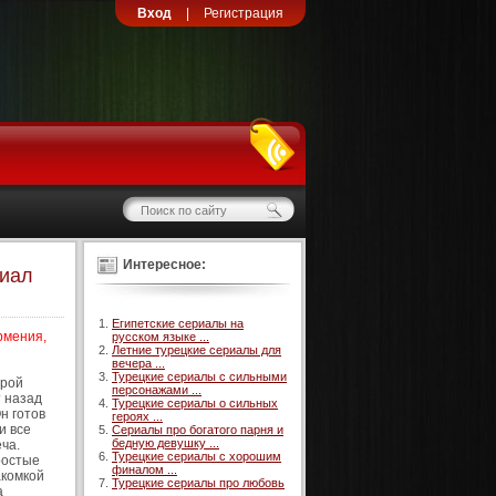
Вход
|
Регистрация
Интересное:
риал
Египетские сериалы на
рмения,
русском языке ...
Летние турецкие сериалы для
вечера ...
Турецкие сериалы с сильными
орой
персонажами ...
т назад
Турецкие сериалы о сильных
н готов
героях ...
и все
Сериалы про богатого парня и
бедную девушку ...
ча.
Турецкие сериалы с хорошим
ростые
финалом ...
акомкой
Турецкие сериалы про любовь
а