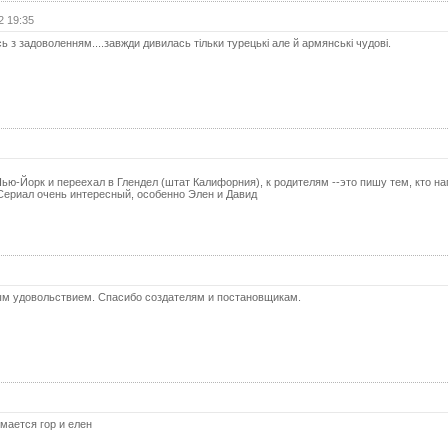
55 с
2 19:35
56 с
ь з задоволенням....завжди дивилась тільки турецькі але й армянські чудові.
57 с
58 с
59 с
60 с
61 с
Нью-Йорк и переехал в Глендел (штат Калифорния), к родителям --это пишу тем, кто н
Сериал очень интересный, особенно Элен и Давид
62 с
63 с
64 с
65 с
м удовольствием. Спасибо создателям и постановщикам.
66 с
67 с
68 с
69 с
мается гор и елен
70 с