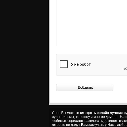
У нас Вы можете
смотреть онлайн лучшие ру
мультфильмы, телешоу и многое другое... На
любимых сериалов, развлекать детишек, вкл
которые не дадут Вам заскучать у Нас в любое