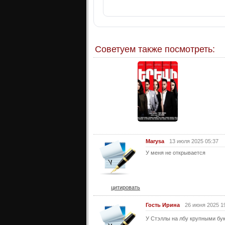
Советуем также посмотреть:
Marysa
13 июля 2025 05:37
У меня не открывается
цитировать
Гость Ирина
26 июня 2025 1
У Стэллы на лбу крупными бук