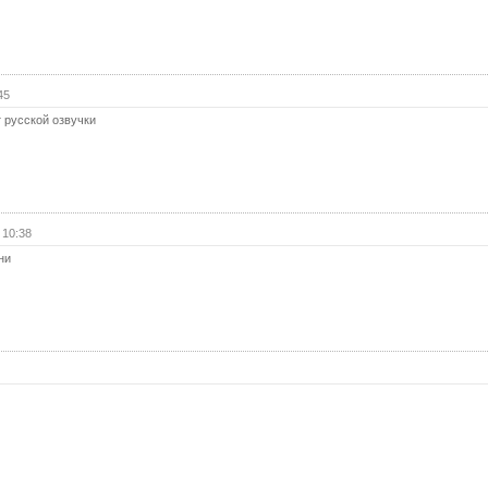
40 с
41 с
42 с
45
43 с
т русской озвучки
44 с
45 с
46 с
 10:38
47 с
ни
48 с
49 с
50 с
51 с
52 с
53 с
54 с