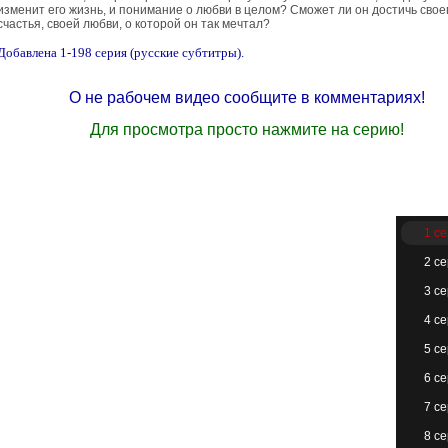
изменит его жизнь, и понимание о любви в целом? Сможет ли он достичь свое
счастья, своей любви, о которой он так мечтал?
Добавлена 1-198 серия (русские субтитры).
О не рабочем видео сообщите в комментариях!
Для просмотра просто нажмите на серию!
1 с
2 с
3 с
4 с
5 с
6 с
7 с
8 с