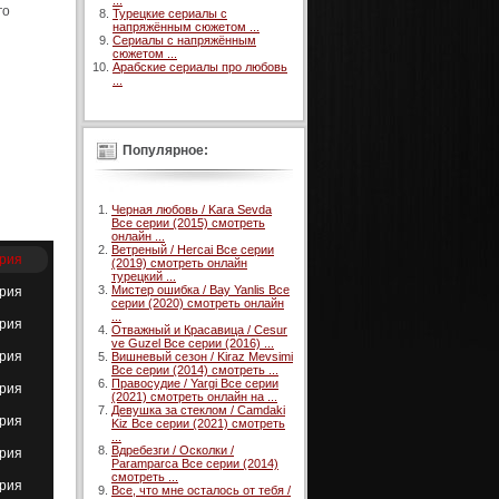
...
го
Турецкие сериалы с
напряжённым сюжетом ...
Сериалы с напряжённым
сюжетом ...
Арабские сериалы про любовь
...
Популярное:
Черная любовь / Kara Sevda
Все серии (2015) смотреть
онлайн ...
Ветреный / Hercai Все серии
ерия
(2019) смотреть онлайн
турецкий ...
Мистер ошибка / Bay Yanlis Все
ерия
серии (2020) смотреть онлайн
...
ерия
Отважный и Красавица / Cesur
ve Guzel Все серии (2016) ...
ерия
Вишневый сезон / Kiraz Mevsimi
Все серии (2014) смотреть ...
Правосудие / Yargi Все серии
ерия
(2021) смотреть онлайн на ...
Девушка за стеклом / Camdaki
ерия
Kiz Все серии (2021) смотреть
...
Вдребезги / Осколки /
ерия
Paramparca Все серии (2014)
смотреть ...
ерия
Все, что мне осталось от тебя /