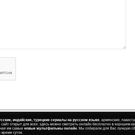
86 с
87 с
88 с
89 с
90 с
91 с
92 с
93 с
94 с
95 с
96 с
97 с
98 с
99 с
сские, индийские, турецкие сериалы на русском языке
, армянские, пакист
ш сайт открыт для всех: здесь можно смотреть онлайн бесплатно в хорошем к
100 
ючая им самые
новые мультфильмы онлайн
. Мы собирали для Вас лучшую сб
 время суток.
101 