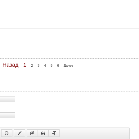
71 с
72 с
73 с
74 с
75 с
76 с
77 с
Назад
1
2
3
4
5
6
Далее
78 с
79 с
80 с
81 с
82 с
83 с
84 с
85 с