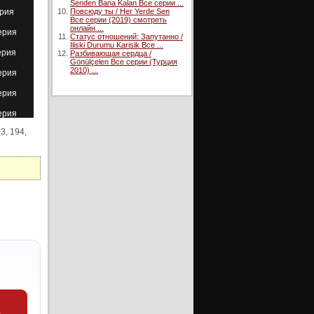
Senden Bana Kalan Все серии ...
ерия
Повсюду ты / Her Yerde Sen
Все серии (2019) смотреть
онлайн ...
ерия
Статус отношений: Запутанно /
Iliski Durumu Karisik Все ...
ерия
Разбивающая сердца /
Gönülçelen Все серии (Турция
2010) ...
ерия
ерия
ерия
93, 194,
ерия
ерия
ерия
ерия
ерия
ерия
ерия
ерия
ерия
и