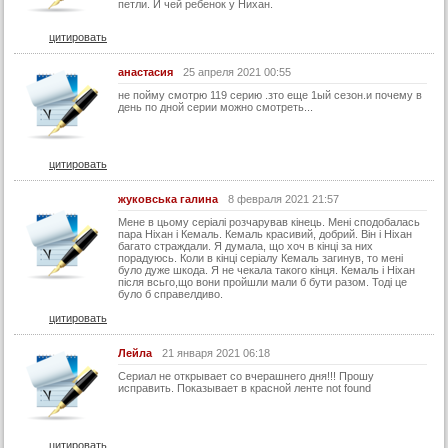
63 серия (суб)
петли. И чей ребенок у Нихан.
64 серия
цитировать
64 серия (суб)
анастасия
25 апреля 2021 00:55
65 серия
не пойму смотрю 119 серию .зто еще 1ый сезон.и почему в
день по дной серии можно смотреть...
65 серия (суб)
66 серия
цитировать
66 серия (суб)
67 серия
жуковська галина
8 февраля 2021 21:57
Мене в цьому серіалі розчарував кінець. Мені сподобалась
67 серия (суб)
пара Ніхан і Кемаль. Кемаль красивий, добрий. Він і Ніхан
багато страждали. Я думала, що хоч в кінці за них
68 серия
порадуюсь. Коли в кінці серіалу Кемаль загинув, то мені
було дуже шкода. Я не чекала такого кінця. Кемаль і Ніхан
68 серия (суб)
після всьго,що вони пройшли мали б бути разом. Тоді це
було б справелдиво.
69 серия
цитировать
69 серия (суб)
Лейла
21 января 2021 06:18
70 серия
Сериал не открывает со вчерашнего дня!!! Прошу
исправить. Показывает в красной ленте not found
70 серия (суб)
71 серия
цитировать