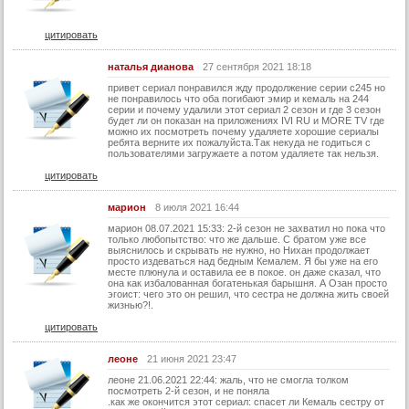
55 серия (суб)
56 серия
цитировать
56 серия (суб)
наталья дианова
27 сентября 2021 18:18
57 серия
привет сериал понравился жду продолжение серии с245 но
не понравилось что оба погибают эмир и кемаль на 244
57 серия (суб)
серии и почему удалили этот сериал 2 сезон и где 3 сезон
будет ли он показан на приложениях IVI RU и MORE TV где
58 серия
можно их посмотреть почему удаляете хорошие сериалы
ребята верните их пожалуйста.Так некуда не годиться с
58 серия (суб)
пользователями загружаете а потом удаляете так нельзя.
цитировать
59 серия
59 серия (суб)
марион
8 июля 2021 16:44
марион 08.07.2021 15:33: 2-й сезон не захватил но пока что
60 серия
только любопытство: что же дальше. С братом уже все
выяснилось и скрывать не нужно, но Нихан продолжает
60 серия (суб)
просто издеваться над бедным Кемалем. Я бы уже на его
месте плюнула и оставила ее в покое. он даже сказал, что
61 серия
она как избалованная богатенькая барышня. А Озан просто
эгоист: чего это он решил, что сестра не должна жить своей
жизнью?!.
61 серия (суб)
цитировать
62 серия
62 серия (суб)
леоне
21 июня 2021 23:47
леоне 21.06.2021 22:44: жаль, что не смогла толком
63 серия
посмотреть 2-й сезон, и не поняла
.как же окончится этот сериал: спасет ли Кемаль сестру от