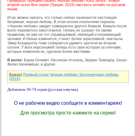
Премьера! Турецкий сериал Черная любовь / Kara Sevda - новый
второй сезон Все серии (Турция, 2016) смотреть онлайн на русском
языке.
Итак, можно сказать, что только сейчас начинается настоящая
безумная, черная любовь. В этом сезоне поклонники сериала
«Черная любовь» увидят совершенно другого Кемаля. Кемаль после
всего пережитого ожесточился, теперь он сыграет по своим
правилам, он уже не тот справедливый, любящий и понимающий
человек. И Нихан изменится, станет более агрессивной, чем была.
Эмир Козджуоглу тоже собирается удивить зрителя во втором
сезоне. У всех персонажей теперь есть свои истории за плечами,
которые изменили их, сделали более жесткими.
В ролях:
Бурак Озчивит, Неслихан Атагюль, Зеррин Текиндор, Хазал
Филиз Кючюккёше, и другие.
Важно!
Первый сезон Черная любовь / Бесконечная любовь
(2015)
.
Добавлена 36-74 серия (русская озвучка).
О не рабочем видео сообщите в комментариях!
Для просмотра просто нажмите на серию!