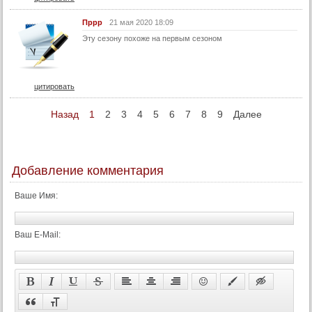
71 серия (суб)
72 серия
Пррр
21 мая 2020 18:09
Эту сезону похоже на первым сезоном
72 серия (суб)
73 серия
73 серия (суб)
цитировать
74 серия
Назад
1
2
3
4
5
6
7
8
9
Далее
74 серия (суб)
Конец
Добавление комментария
Ваше Имя:
Ваш E-Mail: