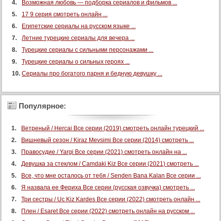
Возможная любовь — подборка сериалов и фильмов ...
17 9 серия смотреть онлайн ...
Египетские сериалы на русском языке ...
Летние турецкие сериалы для вечера ...
Турецкие сериалы с сильными персонажами ...
Турецкие сериалы о сильных героях ...
Сериалы про богатого парня и бедную девушку ...
Популярное:
Ветреный / Hercai Все серии (2019) смотреть онлайн турецкий ...
Вишневый сезон / Kiraz Mevsimi Все серии (2014) смотреть ...
Правосудие / Yargi Все серии (2021) смотреть онлайн на ...
Девушка за стеклом / Camdaki Kiz Все серии (2021) смотреть ...
Все, что мне осталось от тебя / Senden Bana Kalan Все серии ...
Я назвала ее Фериха Все серии (русская озвучка) смотреть ...
Три сестры / Uc Kiz Kardes Все серии (2022) смотреть онлайн ...
Плен / Esaret Все серии (2022) смотреть онлайн на русском ...