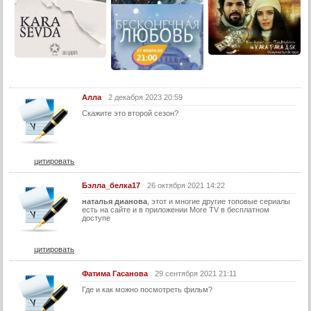
48 серия
48 серия (суб)
49 серия
49 серия (суб)
50 серия
50 серия (суб)
Алла
2 декабря 2023 20:59
Скажите это второй сезон?
51 серия
51 серия (суб)
52 серия
цитировать
52 серия (суб)
Бэлла_белка17
26 октября 2021 14:22
53 серия
наталья дианова
, этот и многие другие топовые сериалы
есть на сайте и в приложении More TV в бесплатном
53 серия
доступе
53 серия (суб)
цитировать
54 серия
54 серия (суб)
Фатима Гасанова
29 сентября 2021 21:11
Где и как можно посмотреть фильм?
55 серия