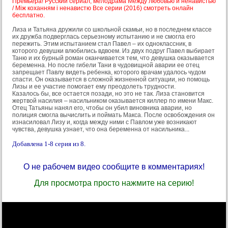
Премьера! Русский сериал, мелодрама Между любовью и ненавистью
/ Між коханням і ненавистю Все серии (2016) смотреть онлайн
бесплатно.
Лиза и Татьяна дружили со школьной скамьи, но в последнем классе
их дружба подверглась серьезному испытанию и не смогла его
пережить. Этим испытанием стал Павел – их одноклассник, в
которого девушки влюбились вдвоем. Из двух подруг Павел выбирает
Таню и их бурный роман оканчивается тем, что девушка оказывается
беременна. Но после гибели Тани в чудовищной аварии ее отец
запрещает Павлу видеть ребенка, которого врачам удалось чудом
спасти. Он оказывается в сложной жизненной ситуации, но помощь
Лизы и ее участие помогает ему преодолеть трудности.
Казалось бы, все остается позади, но это не так. Лиза становится
жертвой насилия – насильником оказывается киллер по имени Макс.
Отец Татьяны нанял его, чтобы он убил виновника аварии, но
полиция смогла вычислить и поймать Макса. После освобождения он
изнасиловал Лизу и, когда между ними с Павлом уже возникают
чувства, девушка узнает, что она беременна от насильника...
Добавлена 1-8 серия из 8.
О не рабочем видео сообщите в комментариях!
Для просмотра просто нажмите на серию!