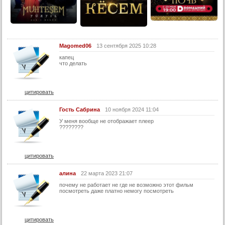
28 серия
29 серия
30 серия
Magomed06
13 сентября 2025 10:28
31 серия
капец
что делать
32 серия
33 серия
цитировать
34 серия
35 серия
Гость Сабрина
10 ноября 2024 11:04
У меня вообще не отображает плеер
36 серия
????????
37 серия
38 серия
цитировать
39 серия
алина
22 марта 2023 21:07
40 серия
почему не работает не где не возможно этот фильм
посмотреть даже платно немогу посмотреть
41 серия
42 серия
цитировать
43 серия