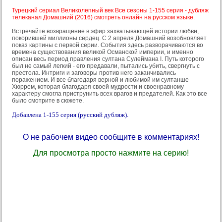
Турецкий сериал Великолепный век Все сезоны 1-155 серия - дубляж
телеканал Домашний (2016) смотреть онлайн на русском языке.
Встречайте возвращение в эфир захватывающей истории любви,
покорившей миллионы сердец. С 2 апреля Домашний возобновляет
показ картины с первой серии. События здесь разворачиваются во
времена существования великой Османской империи, и именно
описан весь период правления султана Сулеймана I. Путь которого
был не самый легкий - его предавали, пытались убить, свергнуть с
престола. Интриги и заговоры против него заканчивались
поражением. И все благодаря верной и любимой им султанше
Хюррем, которая благодаря своей мудрости и своенравному
характеру смогла приструнить всех врагов и предателей. Как это все
было смотрите в сюжете.
Добавлена 1-155 серия (русский дубляж).
О не рабочем видео сообщите в комментариях!
Для просмотра просто нажмите на серию!