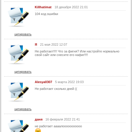
44 серия
Killhatimat
18 декабря 2022 21:01
104 код ошибки
45 серия
46 серия
47 серия
цитировать
48 серия
Я
21 мая 2022 12:07
49 серия
Не работает!!!! Что за фигня? Или настройте нормально
свой сайт или снесите его нафиг!!!!
50 серия
51 серия
цитировать
52 серия
53 серия
Alesya0307
5 марта 2022 19:03
54 серия
Не работает сколько дней ((
55 серия
56 серия
цитировать
57 серия
даня
16 февраля 2022 21:41
58 серия
не работает аааалооооооооооо
59 серия