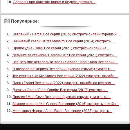
Сериалы про богатого парня и бедную девушку ...
108 серия
109 серия
Популярное:
110 серия
111 серия
Ветреный / Hercai Все серии (2019) смотреть онлайн турецкий ...
112 серия
Вишневый сезон / Kiraz Mevsimi Все серии (2014) смотреть ...
113 серия
Правосудие / Yargi Все серии (2021) смотреть онлайн на ...
Девушка за стеклом / Camdaki Kiz Все серии (2021) смотреть ...
114 серия
Все, что мне осталось от тебя / Senden Bana Kalan Все серии ...
115 серия
Я назвала ее Фериха Все серии (русская озвучка) смотреть ...
116 серия
Три сестры / Uc Kiz Kardes Все серии (2022) смотреть онлайн ...
117 серия
Плен / Esaret Все серии (2022) смотреть онлайн на русском ...
118 серия
Дневник Элен / Eleni Oragire Все серии (2017) смотреть ...
119 серия
Прилив / Med Cezir Все серии (русская озвучка) смотреть ...
Зимнее солнце / Kis Gunesi Все серии (2016) смотреть онлайн ...
120 серия
Меня зовут Фарах / Adim Farah Все серии (2023) смотреть ...
121 серия
122 серия
123 серия