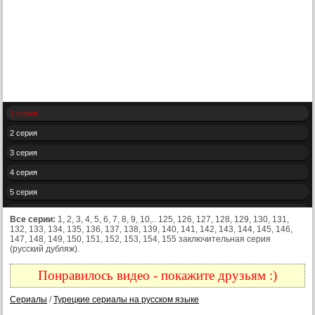
1 серия
2 серия
3 серия
4 серия
5 серия
6 серия
Все серии:
1, 2, 3, 4, 5, 6, 7, 8, 9, 10,.. 125, 126, 127, 128, 129, 130, 131,
132, 133, 134, 135, 136, 137, 138, 139, 140, 141, 142, 143, 144, 145, 146,
7 серия
147, 148, 149, 150, 151, 152, 153, 154, 155 заключительная серия
(русский дубляж).
8 серия
9 серия
Понравилось видео - покажите друзьям :)
10 серия
Сериалы
/
Турецкие сериалы на русском языке
11 серия