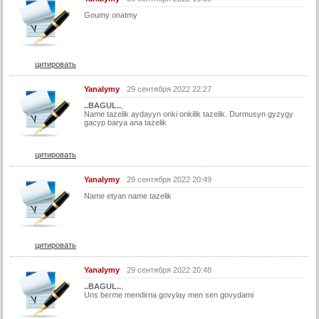
Goumy onatmy
45 серия (суб)
46 серия (суб)
47 серия (суб)
цитировать
48 серия (суб)
Yanalymy
29 сентября 2022 22:27
49 серия (суб)
..BAGUL..
,
Name tazelik aydayyn onki onkilik tazelik. Durmusyn gyzygy
50 серия (суб)
gacyp barya ana tazelik
51 серия (суб)
цитировать
52 серия (суб)
53 серия (суб)
Yanalymy
29 сентября 2022 20:49
54 серия (суб)
Name etyan name tazelik
55 серия (суб)
56 серия (суб)
цитировать
57 серия (суб)
Yanalymy
29 сентября 2022 20:48
58 серия (суб)
..BAGUL..
,
Uns berme mendirna govylay men sen govydami
59 серия (суб)
60 серия (суб)