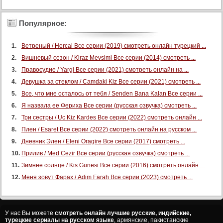
109 серия (суб)
Популярное:
110 серия (суб)
111 серия (суб)
Ветреный / Hercai Все серии (2019) смотреть онлайн турецкий ...
112 серия (суб)
Вишневый сезон / Kiraz Mevsimi Все серии (2014) смотреть ...
113 серия (суб)
Правосудие / Yargi Все серии (2021) смотреть онлайн на ...
Девушка за стеклом / Camdaki Kiz Все серии (2021) смотреть ...
Конец
Все, что мне осталось от тебя / Senden Bana Kalan Все серии ...
Я назвала ее Фериха Все серии (русская озвучка) смотреть ...
Три сестры / Uc Kiz Kardes Все серии (2022) смотреть онлайн ...
Плен / Esaret Все серии (2022) смотреть онлайн на русском ...
Дневник Элен / Eleni Oragire Все серии (2017) смотреть ...
Прилив / Med Cezir Все серии (русская озвучка) смотреть ...
Зимнее солнце / Kis Gunesi Все серии (2016) смотреть онлайн ...
Меня зовут Фарах / Adim Farah Все серии (2023) смотреть ...
У нас Вы можете
смотреть онлайн лучшие русские, индийские,
турецкие сериалы на русском языке
, армянские, пакистанские