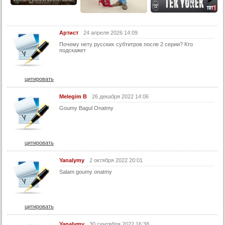
29 серия (суб)
30 серия (суб)
Артист
24 апреля 2026 14:09
31 серия (суб)
Почему нету русских субтитров после 2 серии? Кто
подскажет
32 серия (суб)
33 серия (суб)
цитировать
34 серия (суб)
35 серия (суб)
Melegim B
26 декабря 2022 14:06
Goumy Bagul Onatmy
36 серия (суб)
37 серия (суб)
38 серия (суб)
цитировать
39 серия (суб)
Yanalymy
2 октября 2022 20:01
40 серия (суб)
Salam goumy onatmy
41 серия (суб)
42 серия (суб)
цитировать
43 серия (суб)
44 серия (суб)
Yanalymy
30 сентября 2022 16:38