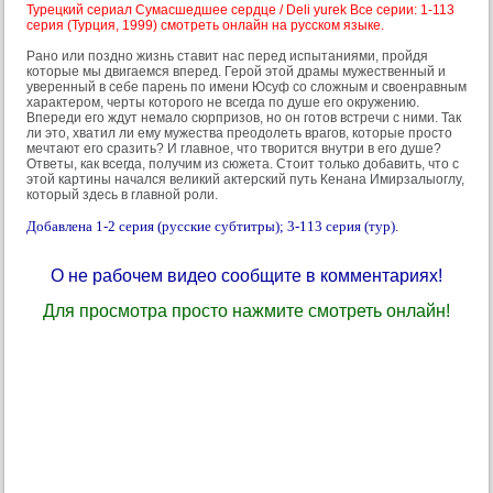
Турецкий сериал Сумасшедшее сердце / Deli yurek Все серии: 1-113
серия (Турция, 1999) смотреть онлайн на русском языке.
Рано или поздно жизнь ставит нас перед испытаниями, пройдя
которые мы двигаемся вперед. Герой этой драмы мужественный и
уверенный в себе парень по имени Юсуф со сложным и своенравным
характером, черты которого не всегда по душе его окружению.
Впереди его ждут немало сюрпризов, но он готов встречи с ними. Так
ли это, хватил ли ему мужества преодолеть врагов, которые просто
мечтают его сразить? И главное, что творится внутри в его душе?
Ответы, как всегда, получим из сюжета. Стоит только добавить, что с
этой картины начался великий актерский путь Кенана Имирзалыоглу,
который здесь в главной роли.
Добавлена 1-2 серия (русские субтитры); 3-113 серия (тур).
О не рабочем видео сообщите в комментариях!
Для просмотра просто нажмите смотреть онлайн!