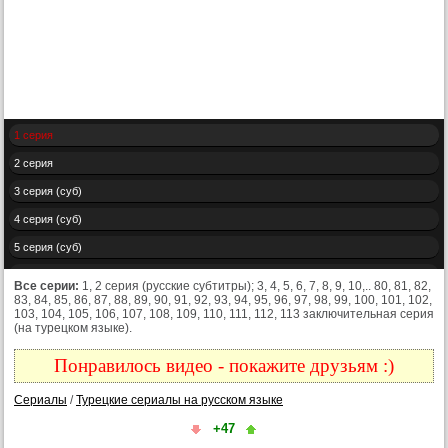
1 серия
2 серия
3 серия (суб)
4 серия (суб)
5 серия (суб)
6 серия (суб)
Все серии:
1, 2 серия (русские субтитры); 3, 4, 5, 6, 7, 8, 9, 10,.. 80, 81, 82,
83, 84, 85, 86, 87, 88, 89, 90, 91, 92, 93, 94, 95, 96, 97, 98, 99, 100, 101, 102,
7 серия (суб)
103, 104, 105, 106, 107, 108, 109, 110, 111, 112, 113 заключительная серия
(на турецком языке).
8 серия (суб)
9 серия (суб)
Понравилось видео - покажите друзьям :)
10 серия (суб)
Сериалы
/
Турецкие сериалы на русском языке
11 серия (суб)
+47
12 серия (суб)