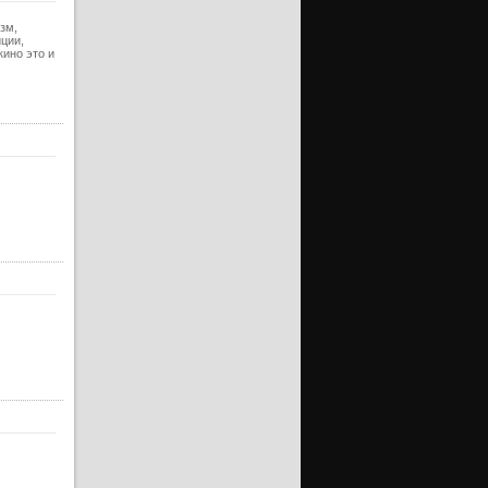
ерия
уб)
зм,
иции,
ерия
кино это и
ерия
уб)
ерия
ерия
уб)
ерия
ерия
уб)
ерия
ерия
уб)
ерия
ерия
уб)
ерия
ерия
уб)