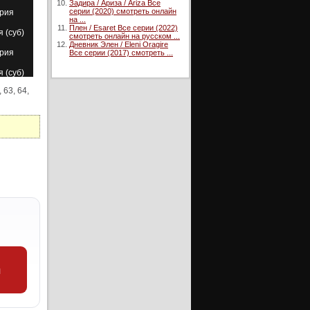
Задира / Ариза / Ariza Все
серии (2020) смотреть онлайн
ерия
на ...
Плен / Esaret Все серии (2022)
я (суб)
смотреть онлайн на русском ...
Дневник Элен / Eleni Oragire
ерия
Все серии (2017) смотреть ...
я (суб)
, 63, 64,
ерия
я (суб)
ерия
я (суб)
ерия
ерия
уб)
ерия
я (суб)
ерия
и
ерия
уб)