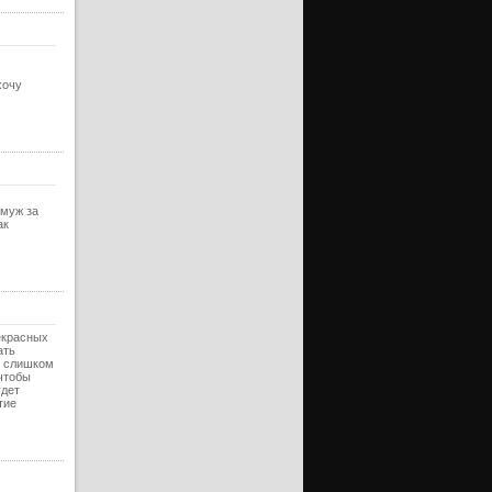
ерия
уб)
ерия
хочу
ерия
уб)
ерия
ерия
уб)
амуж за
ерия
ак
ерия
уб)
ерия
ерия
екрасных
уб)
ать
е слишком
 чтобы
ерия
удет
тие
ерия
уб)
ерия