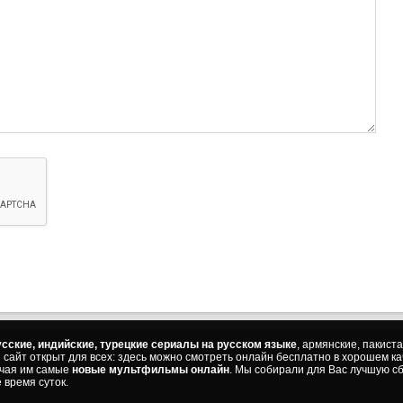
(с
42 с
(с
43 с
(с
44 с
(с
45 с
(с
46 с
(с
47 с
(с
48 с
(с
49 с
(с
сские, индийские, турецкие сериалы на русском языке
, армянские, пакист
50 с
ш сайт открыт для всех: здесь можно смотреть онлайн бесплатно в хорошем к
(с
ючая им самые
новые мультфильмы онлайн
. Мы собирали для Вас лучшую сб
 время суток.
51 с
(с