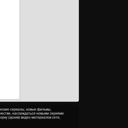
уб)
ерия
уб)
ерия
уб)
ерия
уб)
ерия
уб)
ерия
уб)
ерия
уб)
ерия
уб)
ерия
уб)
анские сериалы, новые фильмы,
ерия
ачестве, наслаждаться новыми сериями
уб)
орку (архив) видео материалов сети,
ерия
уб)