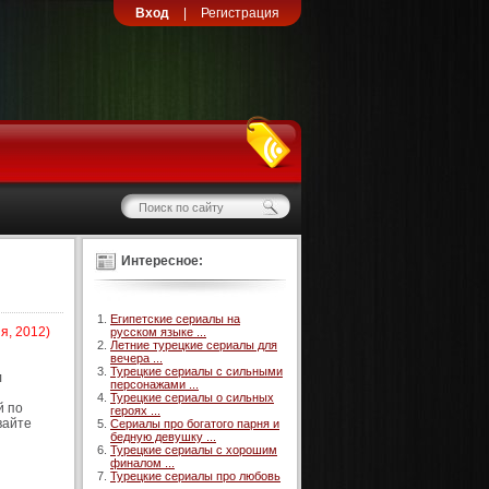
Вход
|
Регистрация
Интересное:
Египетские сериалы на
я, 2012)
русском языке ...
Летние турецкие сериалы для
вечера ...
Турецкие сериалы с сильными
л
персонажами ...
Турецкие сериалы о сильных
й по
героях ...
вайте
Сериалы про богатого парня и
бедную девушку ...
Турецкие сериалы с хорошим
финалом ...
Турецкие сериалы про любовь