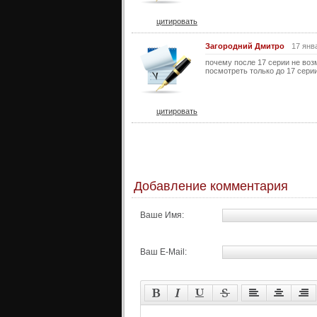
цитировать
Загородний Дмитро
17 янв
почему после 17 серии не воз
посмотреть только до 17 сери
цитировать
Добавление комментария
Ваше Имя:
Ваш E-Mail: