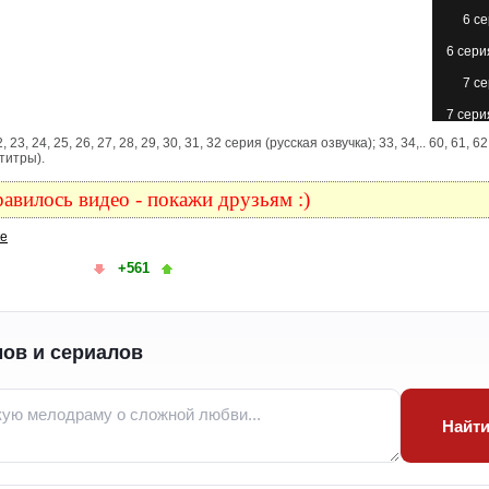
6 с
6 сери
7 с
7 сери
, 22, 23, 24, 25, 26, 27, 28, 29, 30, 31, 32 серия (русская озвучка); 33, 34,.. 60, 61, 62
8 с
титры).
8 сери
авилось видео - покажи друзьям :)
9 с
ке
9 сери
+561
10 с
10 с
(с
ов и сериалов
11 с
11 сери
12 с
Найт
12 с
(с