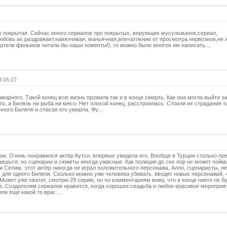
19 с
(с
20 с
же покрытая. Сейчас много сериалов про покрытых, верующих мусульманок,сериал,
юбовь их раздражает,навязчивая, маньячная,впечатление от просмотра нервозное,не 
20 с
атели фильмов читали бы наши коменты0, то можно было многое им написать....
(с
21 с
3 05:27
21 с
(с
карного. Такой конец всю жизнь прожила так и в конце смерть. Как она могла выйти з
22 с
о, а Биляль ни рыба ни мясо. Нет плохой конец, расстроилась. Стоили их страдания т
ного Биляля и спасая его умерла. Фу...
22 с
(с
23 с
23 с
кое. Очень понравился актёр Кутси, впервые увидела его. Вообще в Турции столько пр
(с
аешься, но сценарии и сюжеты иногда ужасные. Как полиция до сих пор не может пойм
и Селим, этот актёр никогда не играл положительного персонажа, Алло, сценаристы, н
в для одного Биляля. Сколько можно уже человека убивать, вводят новых персонажей,
24 с
Может уже хватит, смотрю 29 серию, но по комментариям вижу, что в конце никто не б
да. Создателям сериалов нравится, когда хорошее:свадьба и любое красивое мероприя
24 с
и ещё какой то враг....
(с
25 с