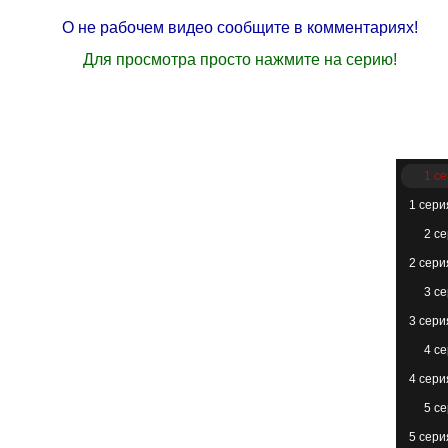
О не рабочем видео сообщите в комментариях!
Для просмотра просто нажмите на серию!
1 с
1 сери
2 с
2 сери
3 с
3 сери
4 с
4 сери
5 с
5 сери