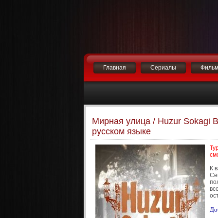
Главная
Сериалы
Филь
Мирная улица / Huzur Sokagi 
русском языке
Ту
см
К 
Се
по
вс
ос
До