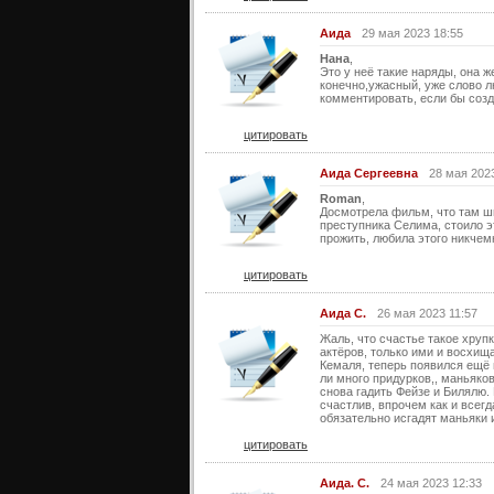
Аида
29 мая 2023 18:55
Нана
,
Это у неё такие наряды, она 
конечно,ужасный, уже слово л
комментировать, если бы созд
цитировать
Аида Сергеевна
28 мая 202
Roman
,
Досмотрела фильм, что там ши
преступника Селима, стоило эт
прожить, любила этого никчемн
цитировать
Аида С.
26 мая 2023 11:57
Жаль, что счастье такое хруп
актёров, только ими и восхищ
Кемаля, теперь появился ещё 
ли много придурков,, маньяко
снова гадить Фейзе и Билялю. 
счастлив, впрочем как и всег
обязательно исгадят маньяки ил
цитировать
Аида. С.
24 мая 2023 12:33