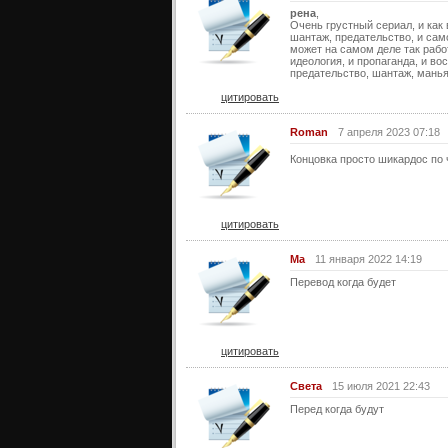
рена
,
Очень грустный сериал, и как
шантаж, предательство, и само
может на самом деле так рабо
идеология, и пропаганда, и в
предательство, шантаж, манья
цитировать
Roman
7 апреля 2023 07:18
Концовка просто шикардос по
цитировать
Ма
11 января 2022 14:19
Перевод когда будет
цитировать
Света
15 июля 2021 22:43
Перед когда будут