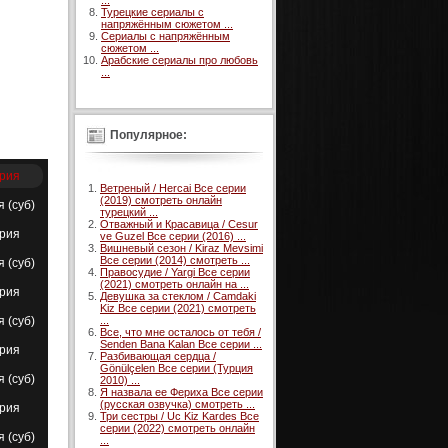
...
Турецкие сериалы с
напряжённым сюжетом ...
Сериалы с напряжённым
сюжетом ...
Арабские сериалы про любовь
...
Популярное:
ерия
Ветреный / Hercai Все серии
(2019) смотреть онлайн
я (суб)
турецкий ...
Отважный и Красавица / Cesur
ерия
ve Guzel Все серии (2016) ...
Вишневый сезон / Kiraz Mevsimi
Все серии (2014) смотреть ...
я (суб)
Правосудие / Yargi Все серии
(2021) смотреть онлайн на ...
ерия
Девушка за стеклом / Camdaki
Kiz Все серии (2021) смотреть
я (суб)
...
Все, что мне осталось от тебя /
Senden Bana Kalan Все серии ...
ерия
Разбивающая сердца /
Gönülçelen Все серии (Турция
я (суб)
2010) ...
Я назвала ее Фериха Все серии
(русская озвучка) смотреть ...
ерия
Три сестры / Uc Kiz Kardes Все
серии (2022) смотреть онлайн
я (суб)
...