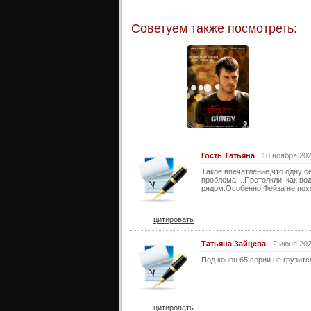
Советуем также посмотреть:
Гость Татьяна
10 ноября 202
Такое впечатление,что одну се
проблема....Протолкли, как во
рядом.Особенно Фейза не похо
цитировать
Татьяна Зайцева
2 июня 202
Под конец 65 серии не грузитс
цитировать