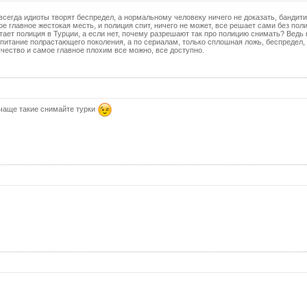
25 с
(с
 всегда идиоты творят беспредел, а нормальному человеку ничего не доказать, бандити
е главное жестокая месть, и полиция спит, ничего не может, все решает сами без пол
26 с
тает полиция в Турции, а если нет, почему разрешают так про полицию снимать? Ведь 
оспитание полрастающего поколения, а по сериалам, только сплошная ложь, беспредел,
26 с
чество и самое главное плохим все можно, все доступно.
(с
27 с
27 с
(с
 чаще такие снимайте турки
28 с
28 с
(с
29 с
29 с
(с
30 с
30 с
(с
31 с
31 с
(с