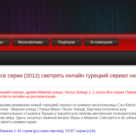
мы
Мультфильмы
Подборки
AI-помощник
Все серии (2012) смотреть онлайн турецкий сериал на
рецкий сериал, драма Мирная улица / Huzur Sokagi 1, 2 сезон Все серии (Турци
отреть онлайн на русском языке.
вашему вниманию новый турецкий сериал по роману писательницы Сал Юксе
нлер - Мирная улица / Улица Мира / Huzur Sokagi. Картина получила кучу
ложительных отзывов в Турции и заработала любовь миллионов телезрителе
ему миру. Здесь затронут важный вопрос Веры и Морали. Смотрите и не забы
тавлять комментарии.
бавлена 1-32 серия (русская озвучка); 33-67 серия (суб).