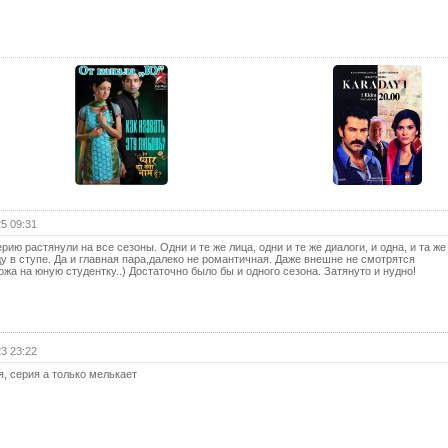
13 с
13 с
(с
14 с
14 с
(с
15 с
15 с
(с
16 с
5 09:31
рию растянули на все сезоны. Одни и те же лица, одни и те же диалоги, и одна, и та же
16 с
ду в ступе. Да и главная пара,далеко не романтичная. Даже внешне не смотрятся
(с
жа на юную студентку..) Достаточно было бы и одного сезона. Затянуто и нудно!
17 с
17 с
(с
3 23:22
18 с
я, серия а только мелькает
18 с
(с
19 с