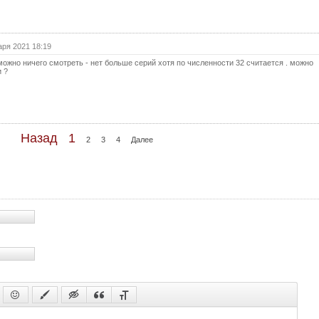
32 с
32 с
аря 2021 18:19
(с
можно ничего смотреть - нет больше серий хотя по численности 32 считается . можно
33 с
и ?
(с
34 с
(с
35 с
Назад
1
2
3
4
Далее
(с
36 с
(с
37 с
(с
38 с
(с
39 с
(с
40 с
(с
41 с